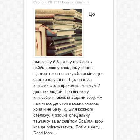
Серпень 28, 2017
Leave a comment
Цю
львівську бібліотеку вважають
найбільшою у західному регіоні.
Цьогоріч вона святкує 55 років з дня
свого заснування. Щоденно за
книгами сюди приходить мінімум 2
десятки людей. Працівники у
книгозбірні також із вадами зору. «Я
пам’ятаю, де стоїть кожна книжка,
хоча й не бачу їх. Біля кожного
стелажу, я зробив спеціальну
табличку за алфавітом Брайля, щоб
краще орієнтуватись. Потім я беру ...
Read More »