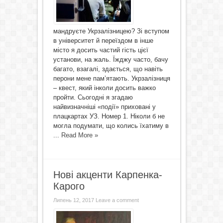
мандруєте Укрзалізницею? Зі вступом
в університет й переїздом в інше
місто я досить частий гість цієї
установи, на жаль. Їжджу часто, бачу
багато, взагалі, здається, що навіть
перони мене пам’ятають. Укрзалізниця
– квест, який інколи досить важко
пройти. Сьогодні я згадаю
найвизначніші «події» приховані у
плацкартах УЗ. Номер 1. Ніколи б не
могла подумати, що колись їхатиму в
...
Read More »
Нові акценти Карпенка-
Карого
Липень 12, 2017
Leave a comment