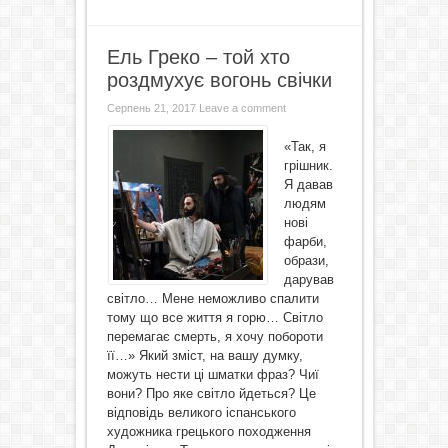
Ель Греко – той хто
роздмухує вогонь свічки
Серпень 21, 2017
Leave a comment
«Так, я
грішник.
Я давав
людям
нові
фарби,
образи,
дарував
світло… Мене неможливо спалити
тому що все життя я горю… Світло
перемагає смерть, я хочу побороти
її…» Який зміст, на вашу думку,
можуть нести ці шматки фраз? Чиї
вони? Про яке світло йдеться? Це
відповідь великого іспанського
художника грецького походження