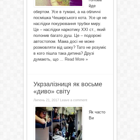
йде
обертом. Усе в тумані, а на обличчі
посмішка Чеширського кота. Усе це не
наслідки покурювання трубки миру.
Це – наслідки наркотику ХХІ ст., який
полонив багато душ. Це – подорожі
автостопом. Мама досі не може
розмовляти від шоку? Тато не розуміє
в кого пішла така дитина? Друзі
думають, що ...
Read More »
Укрзалізниця як восьме
«диво» світу
Липень 21, 2017
Leave a comment
Як часто
Ви