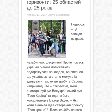
горизонти: 25 областей
до 25 років
Липень 11, 2017
Leave a comment
Подорожі
– це
завжди
яскраво,
незабутньо, феєрично! Проте чомусь
українці більше полюбляють
подорожувати за кордон, бо впевнені,
що українські міста не можуть їх
здивувати так, як це зробить Європа,
наприклад. Це – стереотип, який
сьогодні руйнує Всеукраїнський рух
“Твоя Країна” та один з його
координаторів Віктор Віцин. – Як і
коли виникла ідея створення проекту
“Твоя країна”? -Близько 40% нашого