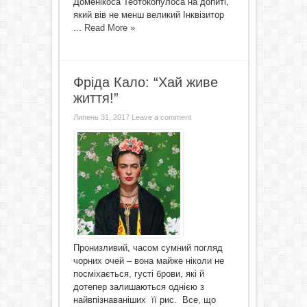
Доменікоса Теотокопулоса на допиті,
який вів не менш великий Інквізитор
...
Read More »
Фріда Кало: “Хай живе
життя!”
Липень 31, 2017
Leave a comment
Пронизливий, часом сумний погляд
чорних очей – вона майже ніколи не
посміхається, густі брови, які й
дотепер залишаються однією з
найвпізнаваніших її рис. Все, що