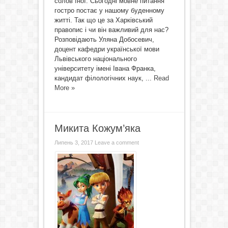
солов`їної. Сьогодні мовне питання
гостро постає у нашому буденному
житті. Так що це за Харківський
правопис і чи він важливий для нас?
Розповідають Уляна Добосевич,
доцент кафедри української мови
Львівського національного
університету імені Івана Франка,
кандидат філологічних наук, ...
Read
More »
Микита Кожум’яка
Липень 3, 2017
Leave a comment