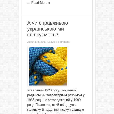
...
Read More »
А чи справжньою
українською ми
спілкуємось?
Липень 4, 2017
Leave a comment
Ухвалений 1928 року, знищений
радянським тоталітарним режимом у
1933 році, не затверджений у 1999
році. Правопис, який об`єднував
галицьку й наддніпрянську традицію