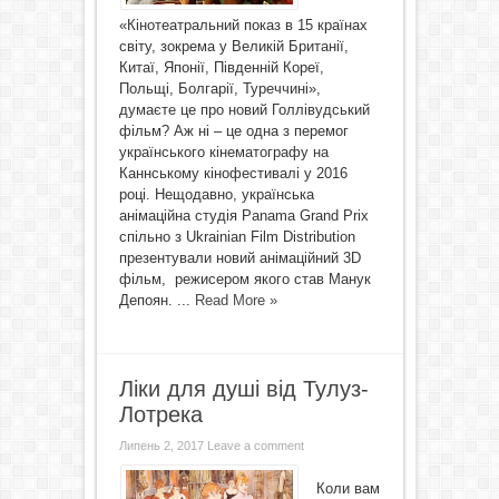
«Кінотеатральний показ в 15 країнах
світу, зокрема у Великій Британії,
Китаї, Японії, Південній Кореї,
Польщі, Болгарії, Туреччині»,
думаєте це про новий Голлівудський
фільм? Аж ні – це одна з перемог
українського кінематографу на
Каннському кінофестивалі у 2016
році. Нещодавно, українська
анімаційна студія Panama Grand Prix
спільно з Ukrainian Film Distribution
презентували новий анімаційний 3D
фільм, режисером якого став Манук
Депоян. ...
Read More »
Ліки для душі від Тулуз-
Лотрека
Липень 2, 2017
Leave a comment
Коли вам