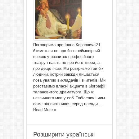
Поговоримо про Івана Карповича? І
йтиметься не про його неймовірний
внесок у розвиток професійного
театру і навіть не про його твори, а
про дещо інше. Ми розкриємо той бік
людини, котрий завжди лишається
поза увагою викладачів і вчителів. Ми
розставимо власні акценти в біографії
талановитого драматурга. Що ж
незвичного мав у собі Тобілевич і чим
саме він вирізнявся серед плеяди ...
Read More »
Розширити українські