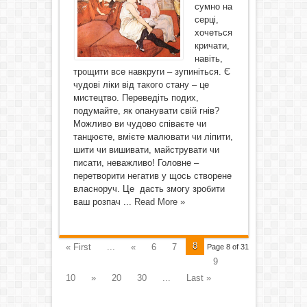
сумно на
серці,
хочеться
кричати,
навіть,
трощити все навкруги – зупиніться. Є
чудові ліки від такого стану – це
мистецтво. Переведіть подих,
подумайте, як опанувати свій гнів?
Можливо ви чудово співаєте чи
танцюєте, вмієте малювати чи ліпити,
шити чи вишивати, майструвати чи
писати, неважливо! Головне –
перетворити негатив у щось створене
власноруч. Це дасть змогу зробити
ваш розпач ...
Read More »
8
« First
...
«
6
7
Page 8 of 31
9
10
»
20
30
...
Last »