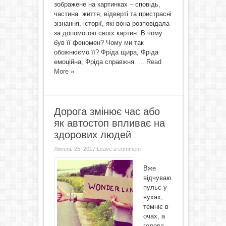
зображене на картинках – сповідь,
частина життя, відверті та пристрасні
зізнання, історії, які вона розповідала
за допомогою своїх картин. В чому
був її феномен? Чому ми так
обожнюємо її? Фріда щира, Фріда
емоційна, Фріда справжня. ...
Read
More »
Дорога змінює час або
як автостоп впливає на
здорових людей
Липень 25, 2017
Leave a comment
Вже
відчуваю
пульс у
вухах,
темніє в
очах, а
голова