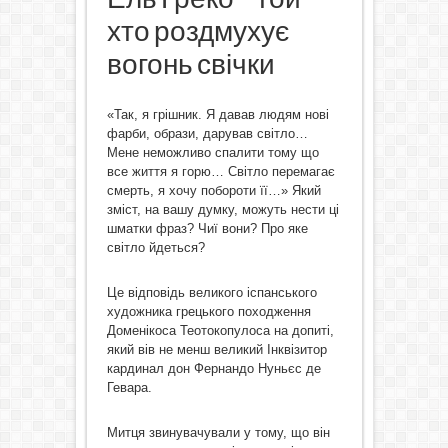
хто роздмухує
вогонь свічки
«Так, я грішник. Я давав людям нові
фарби, образи, дарував світло…
Мене неможливо спалити тому що
все життя я горю… Світло перемагає
смерть, я хочу побороти її…» Який
зміст, на вашу думку, можуть нести ці
шматки фраз? Чиї вони? Про яке
світло йдеться?
Це відповідь великого іспанського
художника грецького походження
Доменікоса Теотокопулоса на допиті,
який вів не менш великий Інквізитор
кардинал дон Фернандо Нуньєс де
Гевара.
Митця звинувачували у тому, що він