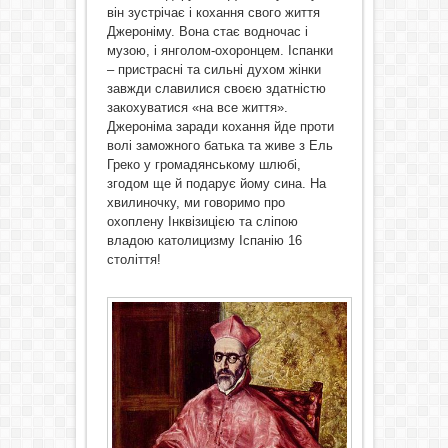
він зустрічає і кохання свого життя
Джероніму. Вона стає водночас і
музою, і янголом-охоронцем. Іспанки
– пристрасні та сильні духом жінки
завжди славилися своєю здатністю
закохуватися «на все життя».
Джероніма заради кохання йде проти
волі заможного батька та живе з Ель
Греко у громадянському шлюбі,
згодом ще й подарує йому сина. На
хвилиночку, ми говоримо про
охоплену Інквізицією та сліпою
владою католицизму Іспанію 16
століття!