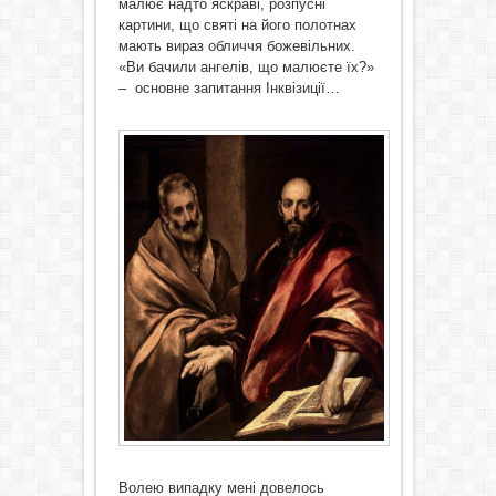
малює надто яскраві, розпусні
картини, що святі на його полотнах
мають вираз обличчя божевільних.
«Ви бачили ангелів, що малюєте їх?»
– основне запитання Інквізиції…
Волею випадку мені довелось