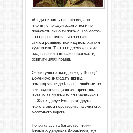
«Люди питають про правду, але
ніколи не показуй всього, вони не
пробачать якщо ти покажеш забагато»
– ці пророчі слова Тиціана наче
стягом розвіваються над всім життям
художника. Та він не дослухався до
них, навпаки намагався прокласти,
освітити шлях правді.
Окрім гучного псевдоніму, у Венеції
Доменікус знаходить привід
помандрувати до Іспанії – знайомство
з молодим священиком, привітним,
цікавим та приємним співбесідником
… Життя дарує Ель Греко друга,
якого згодом перетворить на злісного,
могутнього ворога.
Попри славу та багатство, якими
Іспанія обдарувала Доменікуса, тут