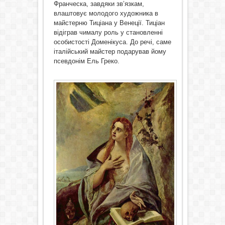
Франческа, завдяки зв’язкам,
влаштовує молодого художника в
майстерню Тиціана у Венеції. Тиціан
відіграв чималу роль у становленні
особистості Доменікуса. До речі, саме
італійський майстер подарував йому
псевдонім Ель Греко.