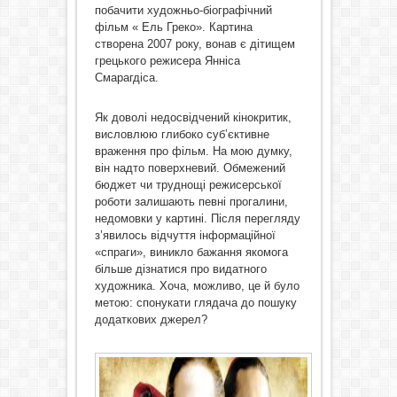
побачити художньо-біографічний
фільм « Ель Греко». Картина
створена 2007 року, вонав є дітищем
грецького режисера Янніса
Смарагдіса.
Як доволі недосвідчений кінокритик,
висловлюю глибоко суб’єктивне
враження про фільм. На мою думку,
він надто поверхневий. Обмежений
бюджет чи труднощі режисерської
роботи залишають певні прогалини,
недомовки у картині. Після перегляду
з’явилось відчуття інформаційної
«спраги», виникло бажання якомога
більше дізнатися про видатного
художника. Хоча, можливо, це й було
метою: спонукати глядача до пошуку
додаткових джерел?