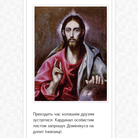
Приходить час колишнім друзям
зустрітися. Кардинал особистим
листом запрошує Доменікуса на
допит Інквізиції.