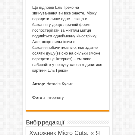
Що відповів Ель Греко на
звинувачення ви вже знаєте. Можу
порадити лише одне – якщо є
бажання у дещо ліричній формі
поспостерігати за життям митця
подивіться однойменну кінострічку.
Але, якщо сильнішим є
бажанняпобачитисвітло, яке здатне
осяяти душу(звісно на скільки зможе
передати це Інтернет) – сміливо
набирайте у пошуку слова « дивитися
картини Ель Греко»
Автор:
Наталія Кулик
Фото
з Інтернету
Вибір редакції
Художник Micro Cuts: « Я