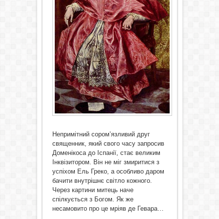
Непримітний сором’язливий друг
священник, який свого часу запросив
Доменікоса до Іспанії, стає великим
Інквізитором. Він не міг змиритися з
успіхом Ель Греко, а особливо даром
бачити внутрішнє світло кожного.
Через картини митець наче
спілкується з Богом. Як же
несамовито про це мріяв де Гевара…