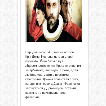
Народившись1541 року на острові
Кріт Доменікос опиняється у вирі
боротьби. Його батько був
лідеромпротистоянняКритутогочасним
загарбникам, італійцям. Проте, доля
любить жартувати з простими
смертними. Донька правителя Криту,
загарбника герцога Дарімі, Франческа
закохується у Доменікуса. Кохання
взаємне та пристрасне, але
фатальне.