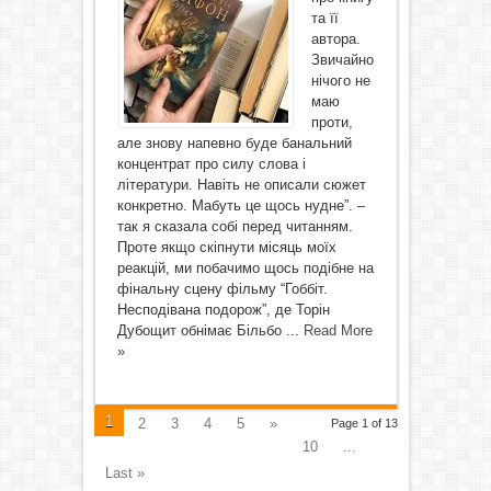
та її
автора.
Звичайно
нічого не
маю
проти,
але знову напевно буде банальний
концентрат про силу слова і
літератури. Навіть не описали сюжет
конкретно. Мабуть це щось нудне”. –
так я сказала собі перед читанням.
Проте якщо скіпнути місяць моїх
реакцій, ми побачимо щось подібне на
фінальну сцену фільму “Гоббіт.
Несподівана подорож”, де Торін
Дубощит обнімає Більбо ...
Read More
»
1
2
3
4
5
»
Page 1 of 13
10
...
Last »