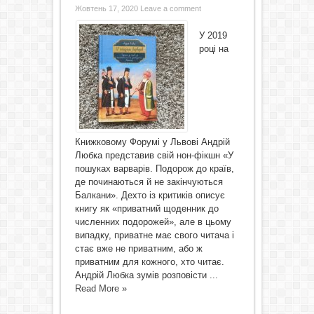
Жовтень 17, 2020
Leave a comment
У 2019
році на
Книжковому Форумі у Львові Андрій
Любка представив свій нон-фікшн «У
пошуках варварів. Подорож до країв,
де починаються й не закінчуються
Балкани». Дехто із критиків описує
книгу як «приватний щоденник до
численних подорожей», але в цьому
випадку, приватне має свого читача і
стає вже не приватним, або ж
приватним для кожного, хто читає.
Андрій Любка зумів розповісти ...
Read More »