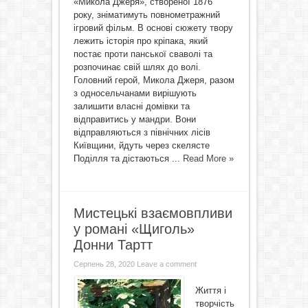
«Микола Джеря», створеної 1876
року, зніматимуть повнометражний
ігровий фільм. В основі сюжету твору
лежить історія про кріпака, який
постає проти панської сваволі та
розпочинає свій шлях до волі.
Головний герой, Микола Джеря, разом
з односельчанами вирішують
залишити власні домівки та
відправитись у мандри. Вони
відправляються з північних лісів
Київщини, йдуть через скелясте
Поділля та дістаються ...
Read More »
Мистецькі взаємовпливи
у романі «Щиголь»
Донни Тартт
Серпень 28, 2020
Leave a comment
Життя і
творчість