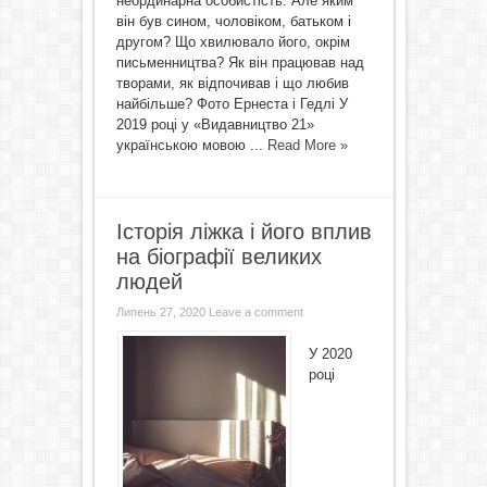
неординарна особистість. Але яким
він був сином, чоловіком, батьком і
другом? Що хвилювало його, окрім
письменництва? Як він працював над
творами, як відпочивав і що любив
найбільше? Фото Ернеста і Гедлі У
2019 році у «Видавництво 21»
українською мовою ...
Read More »
Історія ліжка і його вплив
на біографії великих
людей
Липень 27, 2020
Leave a comment
У 2020
році