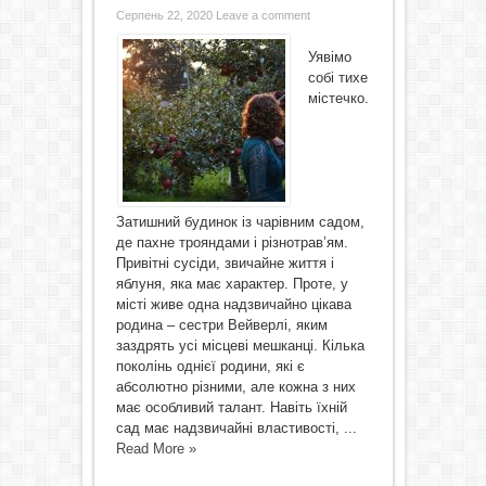
Серпень 22, 2020
Leave a comment
Уявімо
собі тихе
містечко.
Затишний будинок із чарівним садом,
де пахне трояндами і різнотрав’ям.
Привітні сусіди, звичайне життя і
яблуня, яка має характер. Проте, у
місті живе одна надзвичайно цікава
родина – сестри Вейверлі, яким
заздрять усі місцеві мешканці. Кілька
поколінь однієї родини, які є
абсолютно різними, але кожна з них
має особливий талант. Навіть їхній
сад має надзвичайні властивості, ...
Read More »