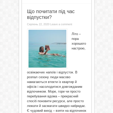
Що почитати під час
відпустки?
Серпень 22, 2020
Leave a comment
Літо –
пора
хорошого
настрою,
освіжаючих напоїв і відпусток. В
розпал сезону люди масово
намагаються втекти із квартир й
офісів і насолодитися довгожданим
відпочинком. Море, гори чи просто
перебування вдома – прекрасний
спосіб поновити ресурси, але просто
лежати й засмагати швидко набридає.
Є чудовий вихід – взяти на відпочинок