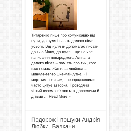
Титаренко пише про комунікацію від
нуля, до нуля і навіть далеко після
усього. Від нуля їй допомагає писати
донька Маня, до нуля – ще на час
написання ненароджена Аліна, а
далеко після – пам’ять про тих, кого
вже немає. Життєва лінійність:
минуле-теперішнє-майбутнє. «І
мертвим, і живим, і ненародженим» –
часто цитує авторка. Проводячи
чіткий взаємозв’язок між дорослими й
дітьми ...
Read More »
Подорож і пошуки Андрія
Любки. Балкани