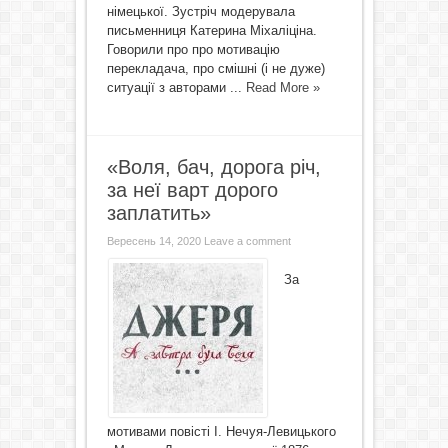
німецької. Зустріч модерувала
письменниця Катерина Міхаліціна.
Говорили про про мотивацію
перекладача, про смішні (і не дуже)
ситуації з авторами ...
Read More »
«Воля, бач, дорога річ,
за неї варт дорого
заплатить»
Вересень 14, 2020
Leave a comment
За
мотивами повісті І. Нечуя-Левицького