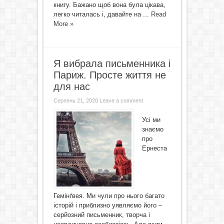
книгу. Бажано щоб вона була цікава,
легко читалась і, давайте на ...
Read
More »
Я вибрала письменника і
Париж. Просте життя не
для нас
Серпень 21, 2020
Leave a comment
Усі ми
знаємо
про
Ернеста
Гемінґвея. Ми чули про нього багато
історій і приблизно уявляємо його –
серйозний письменник, творча і