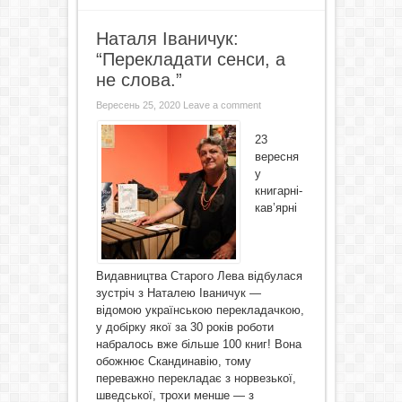
Наталя Іваничук:
“Перекладати сенси, а
не слова.”
Вересень 25, 2020
Leave a comment
23
вересня
у
книгарні-
кав’ярні
Видавництва Старого Лева відбулася
зустріч з Наталею Іваничук —
відомою українською перекладачкою,
у добірку якої за 30 років роботи
набралось вже більше 100 книг! Вона
обожнює Скандинавію, тому
переважно перекладає з норвезької,
шведської, трохи менше — з