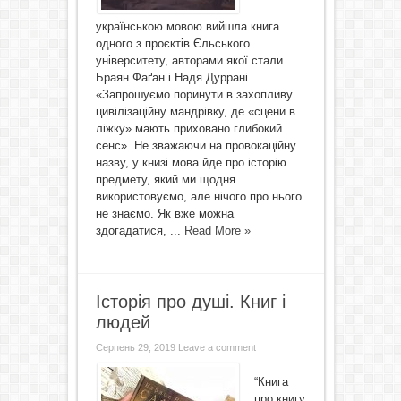
українською мовою вийшла книга
одного з проєктів Єльського
університету, авторами якої стали
Браян Фаґан і Надя Дуррані.
«Запрошуємо поринути в захопливу
цивілізаційну мандрівку, де «сцени в
ліжку» мають приховано глибокий
сенс». Не зважаючи на провокаційну
назву, у книзі мова йде про історію
предмету, який ми щодня
використовуємо, але нічого про нього
не знаємо. Як вже можна
здогадатися, ...
Read More »
Історія про душі. Книг і
людей
Серпень 29, 2019
Leave a comment
“Книга
про книгу