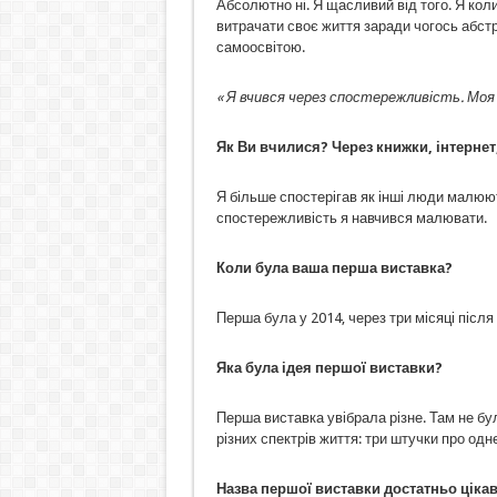
Абсолютно ні. Я щасливий від того. Я коли
витрачати своє життя заради чогось абстр
самоосвітою.
« Я вчився через спостережливість. Моя
Як Ви вчилися? Через книжки, інтернет
Я більше спостерігав як інші люди малюют
спостережливість я навчився малювати.
Коли була ваша перша виставка?
Перша була у 2014, через три місяці після
Яка була ідея першої виставки?
Перша виставка увібрала різне. Там не бул
різних спектрів життя: три штучки про одне,
Назва першої виставки достатньо цікав