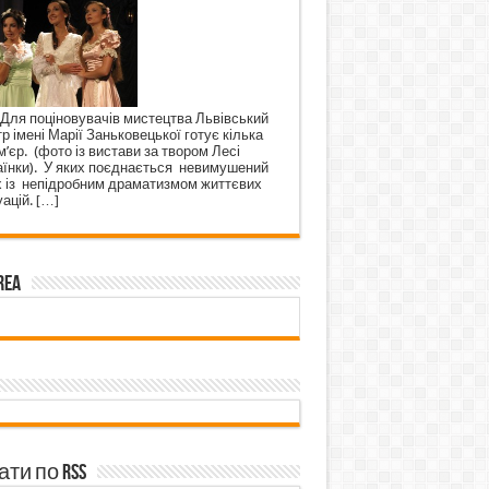
 поціновувачів мистецтва Львівський
р імені Марії Заньковецької готує кілька
’єр. (фото із вистави за твором Лесі
аїнки). У яких поєднається невимушений
х із непідробним драматизмом життєвих
уацій.
[…]
rea
ти по RSS