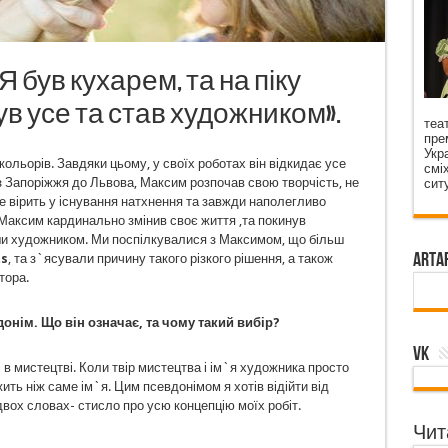
« Я був кухарем, та на піку
ув усе та став художником».
Для
теат
прем
Укр
 кольорів. Завдяки цьому, у своїх роботах він відкидає усе
смі
з Запоріжжя до Львова, Максим розпочав свою творчість, не
сит
е вірить у існування натхнення та завжди наполегливо
 Максим кардинально змінив своє життя ,та покинув
и художником. Ми поспілкувалися з Максимом, що більш
ArtA
s
, та з`ясували причину такого різкого рішення, а також
тора.
онім. Що він означає, та чому такий вибір?
VK
ні в мистецтві. Коли твір мистецтва і ім`я художника просто
ить ніж саме ім`я. Цим псевдонімом я хотів відійти від
 двох словах- стисло про усю концепцію моїх робіт.
Чита