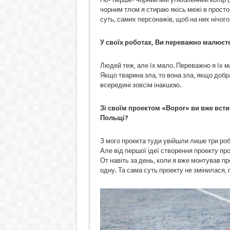
чорним тлом я стираю якісь межі в просто
суть, самих персонажів, щоб на них нічого
У своїх роботах, Ви переважно малюєт
Людей теж, але їх мало. Переважно я їх 
Якщо тварина зла, то вона зла, якщо добр
всередині зовсім інакшою.
Зі своїм проектом «Ворог» ви вже всти
Польщі?
З мого проекта туди увійшли лише три роб
Але від першої ідеї створення проекту прой
От навіть за день, коли я вже монтував про
одну. Та сама суть проекту не змінилася, п