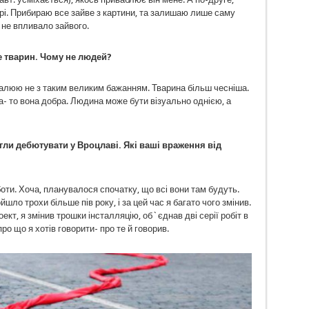
рі. Прибираю все зайве з картини, та залишаю лише саму
 не впливало зайвого.
е тварин. Чому не людей?
малюю не з таким великим бажанням. Тварина більш чесніша.
а- то вона добра. Людина може бути візуально однією, а
гли дебютувати у Вроцлаві. Які ваші враження від
оти. Хоча, планувалося спочатку, що всі вони там будуть.
шло трохи більше пів року, і за цей час я багато чого змінив.
ект, я змінив трошки інсталляцію, об`єднав дві серії робіт в
ро що я хотів говорити- про те й говорив.