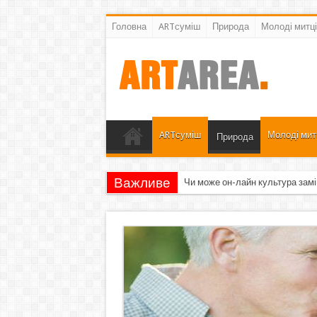
Головна
ARTсуміш
Природа
Молоді митці
ARTсуміш
Молоді мит
Природа
Важливе
Чи може он-лайн культура замі