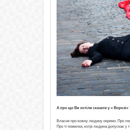
А про що Ви хотіли сказати у « Ворозі» 
Власне про кожну людину окремо. Про людей
Про ті помилки, котрі людина допускає у т