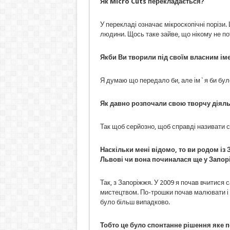
Як
Micro
Cuts
переклада
ється?
У перекладі означає мікроскопічні порізи. Ц
людини. Щось таке зайве, що нікому не по
Якби Ви творили під своїм власним іме
Я думаю що передало би, але ім`я би бул
Як давно розпочали свою творчу діяль
Так щоб серйозно, щоб справді називати с
Наскільки мені відомо, то ви родом із
Львові чи вона починалася ще у Запор
Так, з Запоріжжя. У 2009 я почав вчитися с
мистецтвом. По-трошки почав малювати і 
було більш випадково.
Тобто це було спонтанне рішення яке 