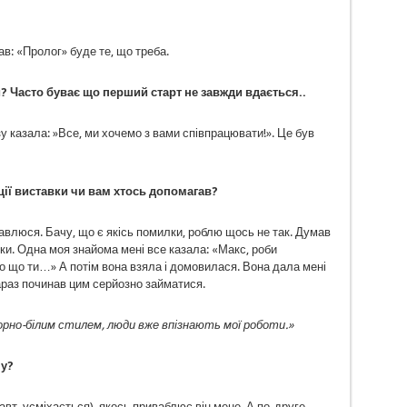
мав: «Пролог» буде те, що треба.
? Часто буває що перший старт не завжди вдається..
у казала: »Все, ми хочемо з вами співпрацювати!». Це був
ії виставки чи вам хтось допомагав?
тавлюся. Бачу, що є якісь помилки, роблю щось не так. Думав
вки. Одна моя знайома мені все казала: «Макс, роби
 про що ти…» А потім вона взяла і домовилася. Вона дала мені
араз починав цим серйозно займатися.
чорно-білим стилем, люди вже впізнають мої роботи.»
му?
вт. усміхається), якось приваблює він мене. А по-друге,