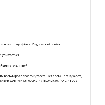
що не маєте профільної художньої освіти…
т. усміхається)
ейшли у геть іншу?
з тих восьми років просто кухарем. Після того шеф-кухарем,
ішив закинути та переїхати у інше місто. Почати все з