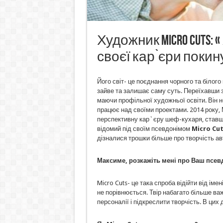
Художник Micro Cuts: 
своєї кар`єри покин
Його світ- це поєднання чорного та білого
зайве та залишає саму суть. Переїхавши 
маючи профільної художньої освіти. Він н
працює над своїми проектами. 2014 року,
перспективну кар`єру шеф-кухаря, ставш
відомий під своїм псевдонімом
Micro
Cut
дізналися трошки більше про творчість ав
Максиме, розкажіть мені про Ваш псевд
Micro Cuts- це така спроба відійти від іме
не порівнюється. Твір набагато більше важ
персоналії і підкреслити творчість. В цих