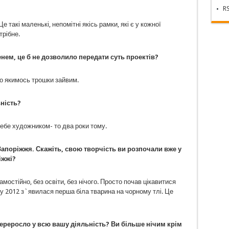
RS
е такі маленькі, непомітні якісь рамки, які є у кожної
трібне.
нем, це б не дозволило передати суть проектів?
о якимось трошки зайвим.
ність?
ебе художником- то два роки тому.
 Запоріжжя. Скажіть, свою творчість ви розпочали вже у
іжжі?
амостійно, без освіти, без нічого. Просто почав цікавитися
у 2012 з`явилася перша біла тварина на чорному тлі. Це
перер
осло
у всю вашу діяльність? Ви більше нічим крім