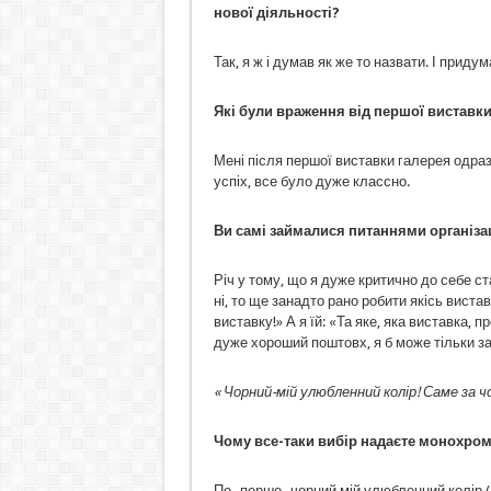
нової діяльності?
Так, я ж і думав як же то назвати. І приду
Які були враження від першої виставки
Мені після першої виставки галерея одраз
успіх, все було дуже классно.
Ви самі займалися питаннями організац
Річ у тому, що я дуже критично до себе с
ні, то ще занадто рано робити якісь виста
виставку!» А я їй: «Та яке, яка виставка,
дуже хороший поштовх, я б може тільки з
« Чорний-мій улюбленний колір! Саме за 
Чому все-таки вибір надаєте монохро
По- перше- чорний мій улюбленний колір (а