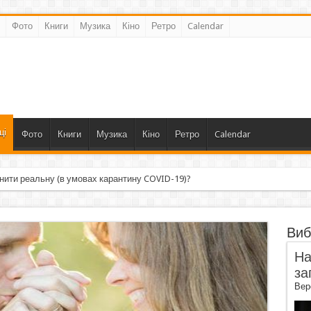
Фото
Книги
Музика
Кіно
Ретро
Calendar
ці
Фото
Книги
Музика
Кіно
Ретро
Calendar
нити реальну (в умовах карантину COVID-19)?
Виб
На
за
Вер