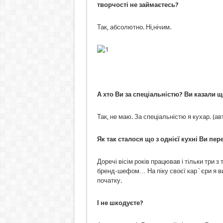
творчості не займаєтесь?
Так, абсолютно. Ні,нічим.
А хто Ви за спеціальністю? Ви казали 
Так, не маю. За спеціальністю я кухар. (ав
Як так сталося що з однієї кухні Ви пер
Доречі вісім років працював і тільки три 
бренд-шефом… На піку своєї кар`єри я вир
початку.
І не шкодуєте?