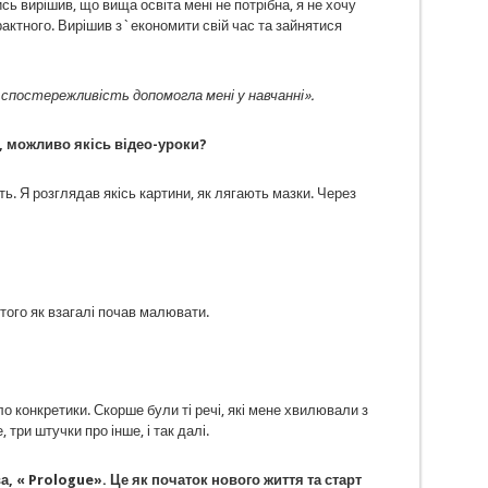
сь вирішив, що вища освіта мені не потрібна, я не хочу
актного. Вирішив з`економити свій час та зайнятися
 спостережливість допомогла мені у навчанні».
, можливо якісь відео-уроки?
ь. Я розглядав якісь картини, як лягають мазки. Через
 того як взагалі почав малювати.
о конкретики. Скорше були ті речі, які мене хвилювали з
 три штучки про інше, і так далі.
а, «
Prologue
». Це як
початок нового життя та старт