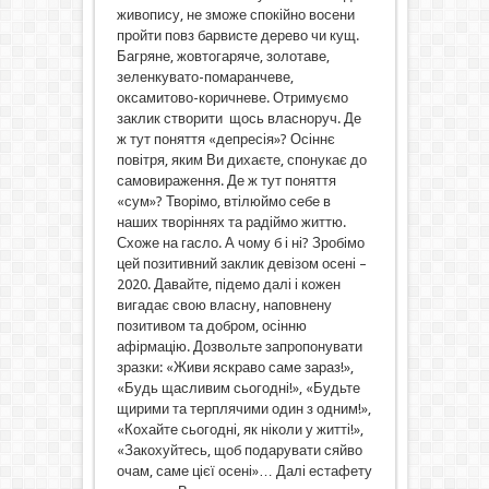
живопису, не зможе спокійно восени
пройти повз барвисте дерево чи кущ.
Багряне, жовтогаряче, золотаве,
зеленкувато-помаранчеве,
оксамитово-коричневе. Отримуємо
заклик створити щось власноруч. Де
ж тут поняття «депресія»? Осіннє
повітря, яким Ви дихаєте, спонукає до
самовираження. Де ж тут поняття
«сум»? Творімо, втілюймо себе в
наших творіннях та радіймо життю.
Схоже на гасло. А чому б і ні? Зробімо
цей позитивний заклик девізом осені –
2020. Давайте, підемо далі і кожен
вигадає свою власну, наповнену
позитивом та добром, осінню
афірмацію. Дозвольте запропонувати
зразки: «Живи яскраво саме зараз!»,
«Будь щасливим сьогодні!», «Будьте
щирими та терплячими один з одним!»,
«Кохайте сьогодні, як ніколи у житті!»,
«Закохуйтесь, щоб подарувати сяйво
очам, саме цієї осені»… Далі естафету