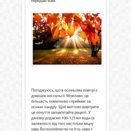
передаю Вам.
Погоджуюсь, що в осінньому повітрі є
домішок ностальгії. Можливо, це
більшість помилково сприймає за
осінню хандру. Щоб миттєво вивітрити
це почуття запам’ятайте рецепт. У
джезву додаємо 100-125 мл води (в
залежності від того настільки міцну
каву Ви полюбляєте) та 9 гр. кави +