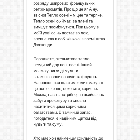
розряду шипрових французьких
ретро-ароматів. Про що це я? А ну,
звісно! Тепло осені – міцне та терпке.
Тепло осені обіймає за плечі та
змушує посміхнутися. При цьому в
моїй уяві осінь постає зрілою,
впевненою в собі жінкою із посмішкою
Джоконди.
Породисте, оксамитове тепло
неєдиний дар пані-осені. Інший –
маємо у вигляді мульти-
вітамінізованих овочів та фруктів.
Наповнюєшся щастям коли смакуєш
це все яскраве, соковите, корисне.
Можна, навіть потрібно, на якийсь час
забути про фігуру та сповна
насититися цими корисними
багатствами. Вітамінний запас,
погодьтеся, є надійним щитом від
нудьги та суму.
Хто має хоч найменшу схильність до