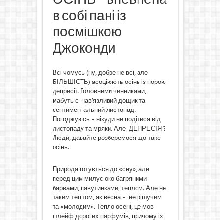
в собі пані із
посмішкою
Джоконди
Всі чомусь (ну, добре не всі, але
БІЛЬШІСТЬ) асоціюють осінь із порою
депресії. Головними чинниками,
мабуть є нав’язливий дощик та
сентиментальний листопад.
Погоджуюсь – нікуди не подітися від
листопаду та мряки. Але ДЕПРЕСІЯ ?
Люди, давайте розберемося що таке
осінь.
Природа готується до «сну», але
перед цим милує око багряними
барвами, павутинками, теплом. Але не
таким теплом, як весна – не рішучим
та «молодим». Тепло осені, це мов
шлейф дорогих парфумів, причому із