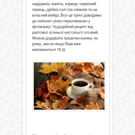
кардамон, ваніль, кориця, червоний
перець, дрібка солі (за смаком та на
власний вибір). Все це тричі доводимо
до кипіння і різко переливаємо у
філіжанку. Чудодійний рецепт від
раптової осінньої ностальгії готовий.
Можна додавати трішечки коняку чи
рому, звісно якщо Вам вже
виповнилося 18 )))