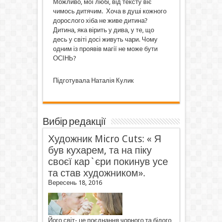
Можливо, мої любі, від тексту віє
чимось дитячим. Хоча в душі кожного
дорослого хіба не живе дитина?
Дитина, яка вірить у дива, у те, що
десь у світі досі живуть чари. Чому
одним із проявів магії не може бути
ОСІНЬ?
Підготувала Наталія Кулик
Вибір редакції
Художник Micro Cuts: « Я
був кухарем, та на піку
своєї кар`єри покинув усе
та став художником».
Вересень 18, 2016
Його світ- це поєднання чорного та білого