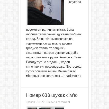
блукала
порожніми вулицями міста. Вона
любила теплі ранки і дуже не любила
холод. Бо як-тільки позначка на
термометрі сягає нижче десяти
градусів тепла, то звідкись
з’являється натовп сумних людей з
парасольками в руках. Але це ж Львів.
Погоду тут не вгадаєш, жоден
синоптик тут не допоможе. Проте дощ
тут особливий, інший. Він не лякає
місцевих і не «наганяє» ...
Read More »
Номер 638 шукає сім′ю
Травень 31, 2018
Leave a comment