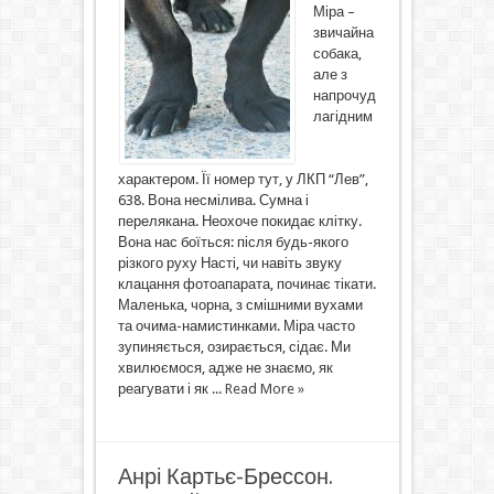
Міра –
звичайна
собака,
але з
напрочуд
лагідним
характером. Її номер тут, у ЛКП “Лев”,
638. Вона несмілива. Сумна і
перелякана. Неохоче покидає клітку.
Вона нас боїться: після будь-якого
різкого руху Насті, чи навіть звуку
клацання фотоапарата, починає тікати.
Маленька, чорна, з смішними вухами
та очима-намистинками. Міра часто
зупиняється, озирається, сідає. Ми
хвилюємося, адже не знаємо, як
реагувати і як ...
Read More »
Анрі Картьє-Брессон.