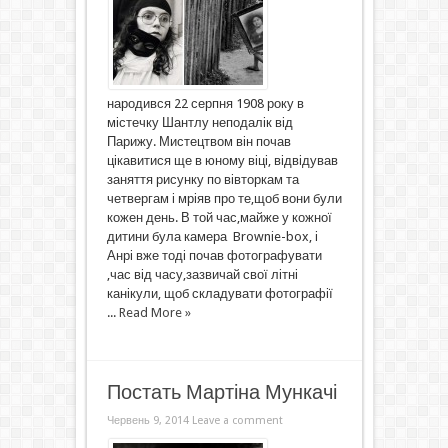
народився 22 серпня 1908 року в
містечку Шантлу неподалік від
Парижу. Мистецтвом він почав
цікавитися ще в юному віці, відвідував
заняття рисунку по вівторкам та
четвергам і мріяв про те,щоб вони були
кожен день. В той час,майже у кожної
дитини була камера Brownie-box, і
Анрі вже тоді почав фотографувати
,час від часу,зазвичай свої літні
канікули, щоб складувати фотографії
...
Read More »
Постать Мартіна Мункачі
Червень 9, 2014
Leave a comment