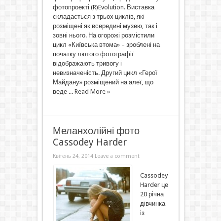
фотопроекті (R)Evolution. Виставка
складається з трьох циклів, які
розміщені як всередині музею, так і
зовні нього. На огорожі розмістили
цикл «Київська втома» – зроблені на
початку лютого фотографії
відображають тривогу і
невизначеність. Другий цикл «Герої
Майдану» розміщений на алеї, що
веде ...
Read More »
Меланхолійні фото
Cassodey Harder
Квітень 24, 2014
Leave a comment
Cassodey
Harder це
20 річна
дівчинка
із