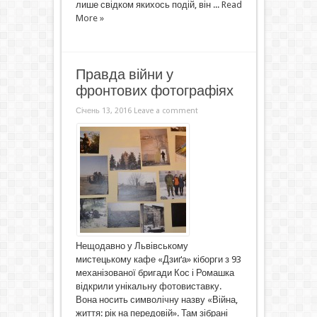
лише свідком якихось подій, він ...
Read
More »
Правда війни у
фронтових фотографіях
Січень 13, 2016
Leave a comment
Нещодавно у Львівському
мистецькому кафе «Дзиґа» кіборги з 93
механізованої бригади Кос і Ромашка
відкрили унікальну фотовиставку.
Вона носить символічну назву «Війна,
життя: рік на передовій». Там зібрані