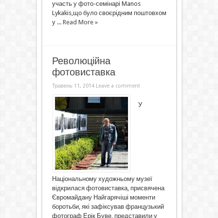
участь у фото-семінарі Manos
Lykakis,що було своєрідним поштовхом
у ...
Read More »
Революційна
фотовиставка
Травень 11, 2014
Leave a comment
У
Національному художньому музеї
відкрилася фотовиставка, присвячена
Євромайдану Найгарячіші моменти
боротьби, які зафіксував французький
фотограф Ерік Буве, представили у