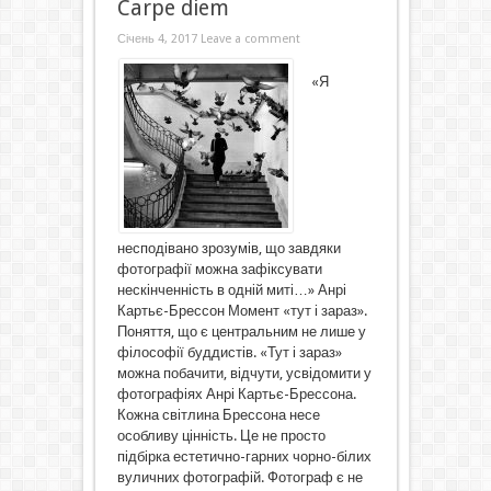
Carpe diem
Січень 4, 2017
Leave a comment
«Я
несподівано зрозумів, що завдяки
фотографії можна зафіксувати
нескінченність в одній миті…» Анрі
Картьє-Брессон Момент «тут і зараз».
Поняття, що є центральним не лише у
філософії буддистів. «Тут і зараз»
можна побачити, відчути, усвідомити у
фотографіях Анрі Картьє-Брессона.
Кожна світлина Брессона несе
особливу цінність. Це не просто
підбірка естетично-гарних чорно-білих
вуличних фотографій. Фотограф є не