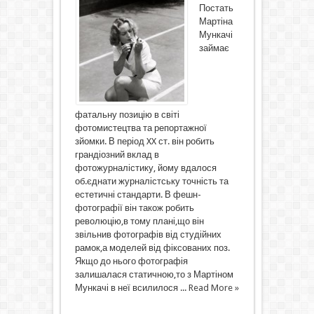
Постать
Мартіна
Мункачі
займає
фатальну позицію в світі
фотомистецтва та репортажної
зйомки. В період XX ст. він робить
грандіозний вклад в
фотожурналістику, йому вдалося
об.єднати журналістську точність та
естетичні стандарти. В фешн-
фотографії він також робить
революцію,в тому плані,що він
звільнив фотографів від студійних
рамок,а моделей від фіксованих поз.
Якщо до нього фотографія
залишалася статичною,то з Мартіном
Мункачі в неї всилилося ...
Read More »