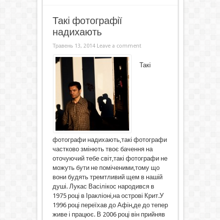
Такі фотографії
надихають
Травень 13, 2014
Leave a comment
Такі
фотографи надихають,такі фотографи
частково змінють твоє бачення на
оточуючий тебе світ,такі фотографи не
можуть бути не поміченими,тому що
вони будять тремтливий щем в нашій
душі. Лукас Васілікос народився в
1975 році в Іракліоні,на острові Крит.У
1996 році переїхав до Афін,де до тепер
живе і працює. В 2006 році він прийняв