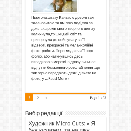
Ньютона,штату Канзас є доволі такі
талановитою та вмілою леді,яка за
декілька років свого творчого шляху
колихнула,трішки,цей світ та
привернула до себе увагу за її
відверті, прекрасні та меланхолійні
фото-роботи. Переглядаючи її порт
фоліо, або наткнувшись десь
випадково в мережі ,відразу виникає
відчуття блаженного розслаблення ,що
так гарно передають деякі дівчата на
фото, у ...
Read More »
1
2
»
Page 1 of 2
Вибір редакції
Художник Micro Cuts: « Я
був кухарем, та на піку