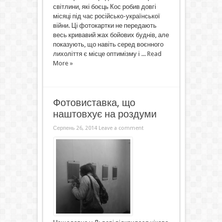
світлини, які боєць Кос робив довгі
місяці під час російсько-української
війни. Ці фотокартки не передають
весь кривавий жах бойових буднів, але
показують, що навіть серед воєнного
лихоліття є місце оптимізму і ...
Read
More »
Фотовиставка, що
наштовхує на роздуми
Серпень 26, 2014
Leave a comment