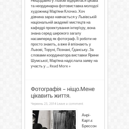
Нещодавно у Львові відкрилася цікава
та неординарна фотовиставка молодої
художниці Мар’яни Клочко. Хоч
дівчина зараз навчається у Львівській
національній академії мистецтв на
кафедрі проектування інтер’єру, вона
знана серед широкого загалу
насамперед як фотограф. Її роботи не
просто знають, а вже й впізнають у
Львові, Торуні, Познані, Ґданську. За
словами координатора виставки Ярини
Шумської, Мар’яна надіслала заяву на
участь у ...
Read More »
Фотографія – ніщо.Мене
цікавить життя.
Червень 23, 2014
Leave a comment
Анрі-
Карт.є
Брессон