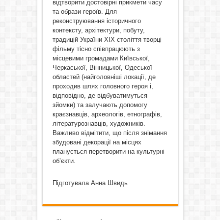
відтворити достовірні прикмети часу
та образи героїв. Для
реконструювання історичного
контексту, архітектури, побуту,
традицій України XIX століття творці
фільму тісно співпрацюють з
місцевими громадами Київської,
Черкаської, Вінницької, Одеської
областей (найголовніші локації, де
проходив шлях головного героя і,
відповідно, де відбуватимуться
зйомки) та залучають допомогу
краєзнавців, археологів, етнографів,
літературознавців, художників.
Важливо відмітити, що після знімання
збудовані декорації на місцях
планується перетворити на культурні
об’єкти.
Підготувала Анна Швидь