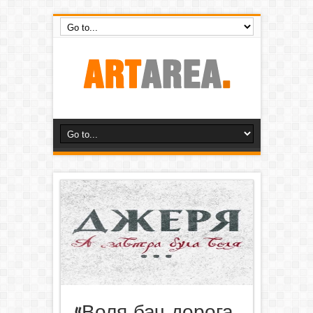
«Воля, бач, дорога