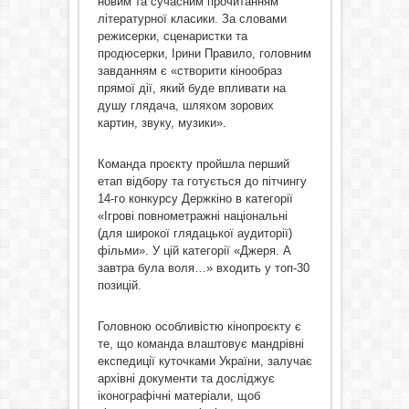
новим та сучасним прочитанням
літературної класики. За словами
режисерки, сценаристки та
продюсерки, Ірини Правило, головним
завданням є «створити кінообраз
прямої дії, який буде впливати на
душу глядача, шляхом зорових
картин, звуку, музики».
Команда проєкту пройшла перший
етап відбору та готується до пітчингу
14-го конкурсу Держкіно в категорії
«Ігрові повнометражні національні
(для широкої глядацької аудиторії)
фільми». У цій категорії «Джеря. А
завтра була воля…» входить у топ-30
позицій.
Головною особливістю кінопроєкту є
те, що команда влаштовує мандрівні
експедиції куточками України, залучає
архівні документи та досліджує
іконографічні матеріали, щоб