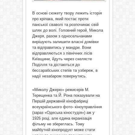
В основі сюжету твору лежить історія
про кріпака, який постає проти
панської сваволі та розпочинає свій
шлях до волі. Головний герой, Микола
Джеря, разом з односельчанами
вирішують залишити власні домівки
та відправитись у мандри. Вони
відправляються з північних лісів
Київщини, йдуть через скелясте
Поділля та дістаються до
бессарабських степів та узбереж, в
надії незабаром повернутись.
«Миколу Джерю» режисерів М.
Терещенка та Й. Рона показували на
Першій державній кінофабриці
всеукраїнського фото- кіноуправління
(зараз «Одеська кіностудія») аж у
1926 році, але єдина екранізація
фільму не збереглась. Тому
майбутній кінопродукт може стати