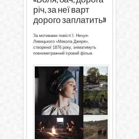
річ, за неї варт
дорого заплатить»
За мотивами повісті І. Нечуя-
Левицького «Микола Джеря»,
створеної 1876 року, зніматимуть
повнометражний ігровий фільм.