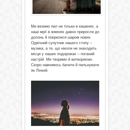
Ми веземо пил не тільки в кишенях, а
наші мрії в жменях давно приросли до
долонь й покрилися шаром нових.
Одвічний супутник нашого стопу –
музика, а те, що ніколи не знаходить
місця у наших подорожах – поганий
настрій. Ми творимо й витворяємо.
Скоро навчимось бачити й пильнувати
як Лінкей.