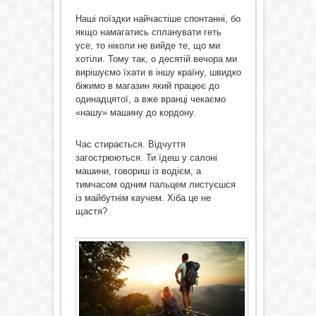
Наші поїздки найчастіше спонтанні, бо
якщо намагатись спланувати геть
усе, то ніколи не вийде те, що ми
хотіли. Тому так, о десятій вечора ми
вирішуємо їхати в іншу країну, швидко
біжимо в магазин який працює до
одинадцятої, а вже вранці чекаємо
«нашу» машину до кордону.
Час стирається. Відчуття
загострюються. Ти їдеш у салоні
машини, говориш із водієм, а
тимчасом одним пальцем листуєшся
із майбутнім каучем. Хіба це не
щастя?