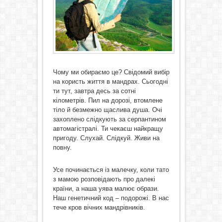
Чому ми обираємо це? Свідомий вибір
на користь життя в мандрах. Сьогодні
ти тут, завтра десь за сотні
кілометрів. Пил на дорозі, втомлене
тіло й безмежно щаслива душа. Очі
захоплено слідкують за серпантином
автомагістралі. Ти чекаєш найкращу
пригоду. Слухай. Слідкуй. Живи на
повну.
Усе починається із малечку, коли тато
з мамою розповідають про далекі
країни, а наша уява малює образи.
Наш генетичний код – подорожі. В нас
тече кров вічних мандрівників.