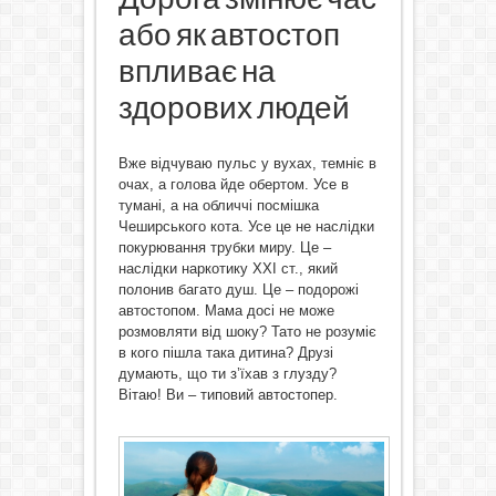
або як автостоп
впливає на
здорових людей
Вже відчуваю пульс у вухах, темніє в
очах, а голова йде обертом. Усе в
тумані, а на обличчі посмішка
Чеширського кота. Усе це не наслідки
покурювання трубки миру. Це –
наслідки наркотику ХХІ ст., який
полонив багато душ. Це – подорожі
автостопом. Мама досі не може
розмовляти від шоку? Тато не розуміє
в кого пішла така дитина? Друзі
думають, що ти з’їхав з глузду?
Вітаю! Ви – типовий автостопер.