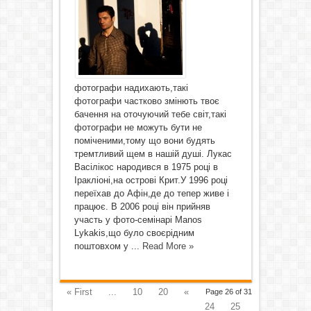
фотографи надихають,такі
фотографи частково змінють твоє
бачення на оточуючий тебе світ,такі
фотографи не можуть бути не
поміченими,тому що вони будять
тремтливий щем в нашій душі. Лукас
Васілікос народився в 1975 році в
Іракліоні,на острові Крит.У 1996 році
переїхав до Афін,де до тепер живе і
працює. В 2006 році він прийняв
участь у фото-семінарі Manos
Lykakis,що було своєрідним
поштовхом у ...
Read More »
« First
...
10
20
«
Page 26 of 31
24
25