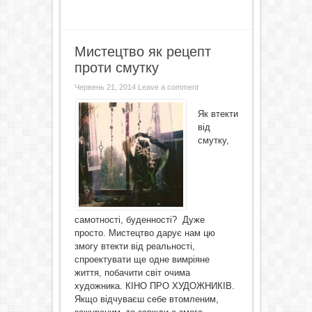
Мистецтво як рецепт
проти смутку
Червень 21, 2014
Leave a comment
Як втекти
від
смутку,
самотності, буденності? Дуже
просто. Мистецтво дарує нам цю
змогу втекти від реальності,
спроектувати ще одне вимріяне
життя, побачити світ очима
художника. КІНО ПРО ХУДОЖНИКІВ.
Якщо відчуваєш себе втомленим,