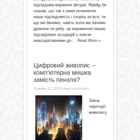
підсвідомо-виражені фігури. Фрейд би
сказав, що так з нами розмовляє
наша підсвідомість і скоріш за все, те
що ми бачимо, навіть коли ми бачимо
дракона чи рибу, це вираження наших
підсвідомих асоціацій з зовсім
неасоціативними до ...
Read More »
Цифровий живопис –
комп’ютерна мишка
замість пензля?
Травень 16, 2014
Leave a comment
Зміна
території
живопису