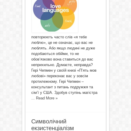
повторюють часто слів «я тебе
люблю», це не означає, що вас не
люблять. Або якщо людині не дуже
подобаються обійми, то не
обов‘язково вона ставиться до вас
неприхильно. Думаєте, неправда?
Гері Чепмен у своїй книзі «П’ять мов
любові» переконає вас у зовсім
протилежному. Гері Чепмен –
консультант з питань подружжя та
сім’ї у США. Здобув ступінь магістра
...
Read More »
Символічний
екзистенціалізм