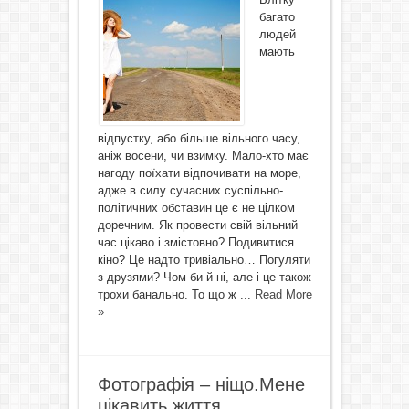
багато
людей
мають
відпустку, або більше вільного часу,
аніж восени, чи взимку. Мало-хто має
нагоду поїхати відпочивати на море,
адже в силу сучасних суспільно-
політичних обставин це є не цілком
доречним. Як провести свій вільний
час цікаво і змістовно? Подивитися
кіно? Це надто тривіально… Погуляти
з друзями? Чом би й ні, але і це також
трохи банально. То що ж ...
Read More
»
Фотографія – ніщо.Мене
цікавить життя.