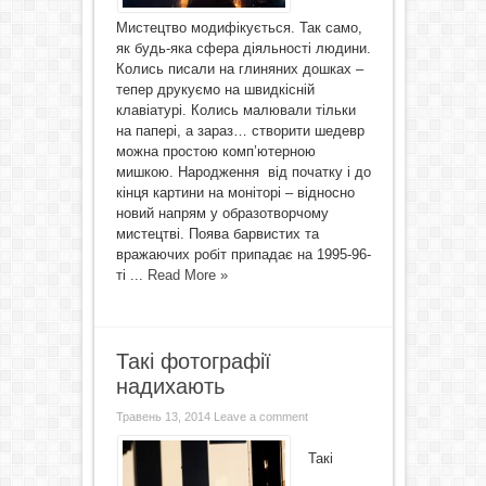
Мистецтво модифікується. Так само,
як будь-яка сфера діяльності людини.
Колись писали на глиняних дошках –
тепер друкуємо на швидкісній
клавіатурі. Колись малювали тільки
на папері, а зараз… створити шедевр
можна простою комп’ютерною
мишкою. Народження від початку і до
кінця картини на моніторі – відносно
новий напрям у образотворчому
мистецтві. Поява барвистих та
вражаючих робіт припадає на 1995-96-
ті ...
Read More »
Такі фотографії
надихають
Травень 13, 2014
Leave a comment
Такі