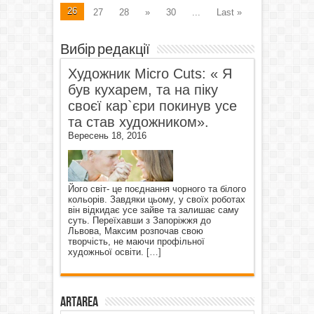
26
27
28
»
30
...
Last »
Вибір редакції
Художник Micro Cuts: « Я
був кухарем, та на піку
своєї кар`єри покинув усе
та став художником».
Вересень 18, 2016
Його світ- це поєднання чорного та білого
кольорів. Завдяки цьому, у своїх роботах
він відкидає усе зайве та залишає саму
суть. Переїхавши з Запоріжжя до
Львова, Максим розпочав свою
творчість, не маючи профільної
художньої освіти.
[…]
ArtArea