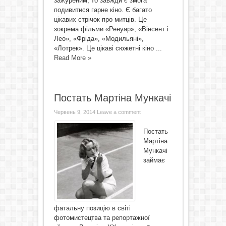
зажуреним, то завжди є змога
подивитися гарне кіно. Є багато
цікавих стрічок про митців. Це
зокрема фільми «Ренуар», «Вінсент і
Лео», «Фріда», «Модильяні»,
«Лотрек». Це цікаві сюжетні кіно ...
Read More »
Постать Мартіна Мункачі
Червень 9, 2014
Leave a comment
Постать
Мартіна
Мункачі
займає
фатальну позицію в світі
фотомистецтва та репортажної