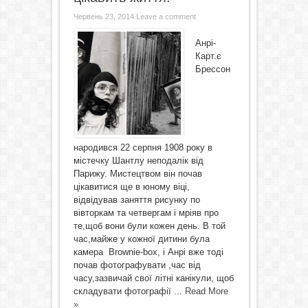
Червень 23, 2014
Leave a comment
Анрі-
Карт.є
Брессон
народився 22 серпня 1908 року в
містечку Шантлу неподалік від
Парижу. Мистецтвом він почав
цікавитися ще в юному віці,
відвідував заняття рисунку по
вівторкам та четвергам і мріяв про
те,щоб вони були кожен день. В той
час,майже у кожної дитини була
камера Brownie-box, і Анрі вже тоді
почав фотографувати ,час від
часу,зазвичай свої літні канікули, щоб
складувати фотографії ...
Read More
»