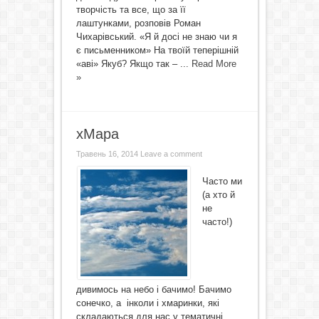
творчість та все, що за її
лаштунками, розповів Роман
Чихарівський. «Я й досі не знаю чи я
є письменником» На твоїй теперішній
«аві» Якуб? Якщо так – ...
Read More
»
хМара
Травень 16, 2014
Leave a comment
Часто ми
(а хто й
не
часто!)
дивимось на небо і бачимо! Бачимо
сонечко, а інколи і хмаринки, які
складаються для нас у тематичні,