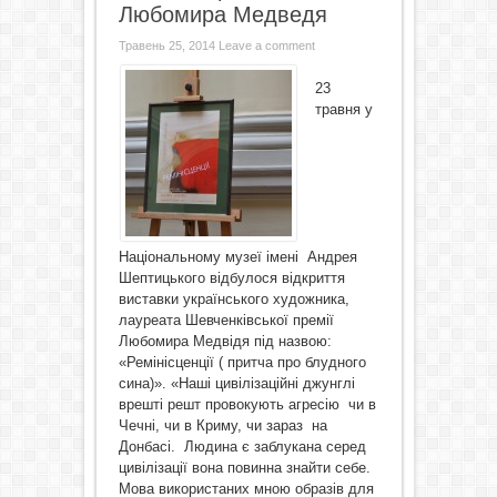
Любомира Медведя
Травень 25, 2014
Leave a comment
23
травня у
Національному музеї імені Андрея
Шептицького відбулося відкриття
виставки українського художника,
лауреата Шевченківської премії
Любомира Медвідя під назвою:
«Ремінісценції ( притча про блудного
сина)». «Наші цивілізаційні джунглі
врешті решт провокують агресію чи в
Чечні, чи в Криму, чи зараз на
Донбасі. Людина є заблукана серед
цивілізації вона повинна знайти себе.
Мова використаних мною образів для