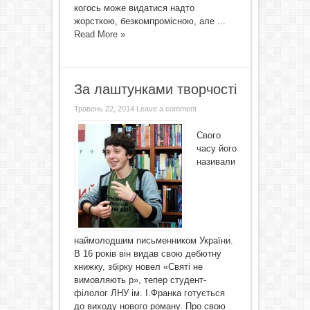
когось може видатися надто
жорсткою, безкомпромісною, але ...
Read More »
За лаштунками творчості
Травень 22, 2014
Leave a comment
Свого
часу його
називали
наймолодшим письменником України.
В 16 років він видав свою дебютну
книжку, збірку новел «Святі не
вимовляють р», тепер студент-
філолог ЛНУ ім. І.Франка готується
до виходу нового роману. Про свою