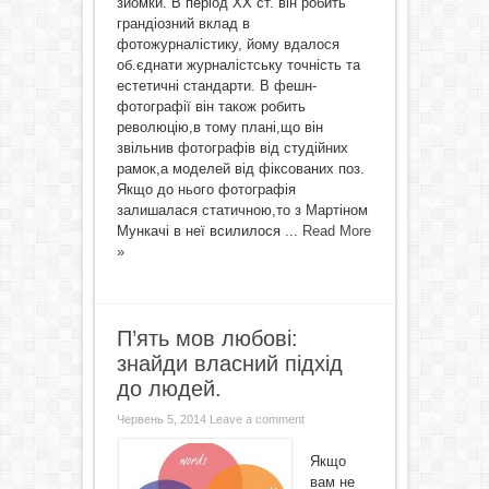
зйомки. В період XX ст. він робить
грандіозний вклад в
фотожурналістику, йому вдалося
об.єднати журналістську точність та
естетичні стандарти. В фешн-
фотографії він також робить
революцію,в тому плані,що він
звільнив фотографів від студійних
рамок,а моделей від фіксованих поз.
Якщо до нього фотографія
залишалася статичною,то з Мартіном
Мункачі в неї всилилося ...
Read More
»
П’ять мов любові:
знайди власний підхід
до людей.
Червень 5, 2014
Leave a comment
Якщо
вам не