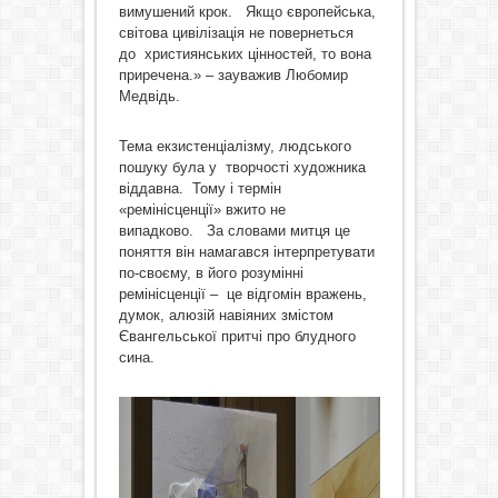
вимушений крок. Якщо європейська,
світова цивілізація не повернеться
до християнських цінностей, то вона
приречена.» – зауважив Любомир
Медвідь.
Тема екзистенціалізму, людського
пошуку була у творчості художника
віддавна. Тому і термін
«ремінісценції» вжито не
випадково. За словами митця це
поняття він намагався інтерпретувати
по-своєму, в його розумінні
ремінісценції – це відгомін вражень,
думок, алюзій навіяних змістом
Євангельської притчі про блудного
сина.