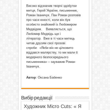
Високо відзначив творчі здобутки
митця, Герой України, письменник,
Роман Іваничук. Пан Роман розповів
про часи юності, коли він був
особисто знайомий із Любомиром
Медвідем. Виявляється, що
Любомир Медвідь ще і
літератор. Вже в ті часи митець
читав друзям свої прозові
спроби: «Якби він не цілковито
віддався малярству, то ми мали б
модерного безпосереднього
письменника» – зауважив Роман
Іваничук.
Автор
: Оксана Бабенко
Вибір редакції
Художник Micro Cuts: « Я