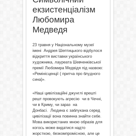
екзистенціалізм
Любомира
Медведя
23 травня у Національному музеї
імені Андрея Шептицького відбулося
відкриття виставки українського
художника, лауреата Шевченківської
премії Любомира Медвідя під назвою:
«Ремінісценції ( притча про блудного
сина)».
«Наші цивілізаційні джунглі врешті
решт провокують агресію чи в Чечні,
чи в Криму, чи зараз на
Донбасі. Людина є заблукана серед
цивілізації вона повинна знайти себе.
Мова використаних мною образів для
когось може видатися надто
жорсткою, безкомпромісною, але це