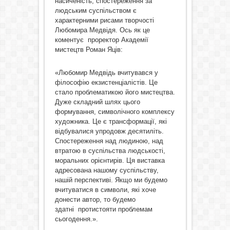
насиченість, спостереження за
людським суспільством є
характерними рисами творчості
Любомира Медвідя. Ось як це
коментує проректор Академії
мистецтв Роман Яців:
«Любомир Медвідь вчитувався у
філософію екзистенціалістів. Це
стало проблематикою його мистецтва.
Дуже складний шлях цього
формування, символічного комплексу
художника. Це є трансформації, які
відбувалися упродовж десятиліть.
Спостереження над людиною, над
втратою в суспільства людськості,
моральних орієнтирів. Ця виставка
адресована нашому суспільству,
нашій перспективі. Якщо ми будемо
вчитуватися в символи, які хоче
донести автор, то будемо
здатні протистояти проблемам
сьогодення.».