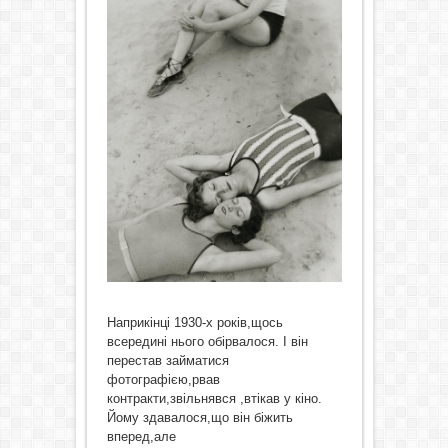
Наприкінці 1930-х років,щось
всередині нього обірвалося. І він
перестав займатися
фотографією,рвав
контракти,звільнявся ,втікав у кіно.
Йому здавалося,що він біжить
вперед,але