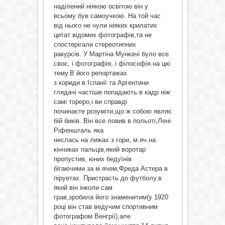
наділений ніякою освітою він у
всьому був самоучкою. На той час
від нього не чули ніяких крилатих
цитат відомих фотографів,та не
спостерігали стереотипних
ракурсів. У Мартіна Мункачі було все
своє, і фотографія, і філософія на цю
тему.В його репортажах
з кориди в Іспанії та Аргентини
глядачі частіше попадають в кадр ніж
самі тореро,і ви справді
починаєте розуміти,що ж собою являє
бій биків. Він все ловив в польоті,Лені
Ріфеншталь яка
неслась на лижах з гори, м.яч на
кінчиках пальців,який воротар
пропустив, юних бедуїнів
бігаючими за м.ячем,Фреда Астера в
піруетах. Пристрасть до футболу,в
який він інколи сам
грав,зробила його знаменитим(у 1920
році він став ведучим спортивним
фотографом Венгрії),але