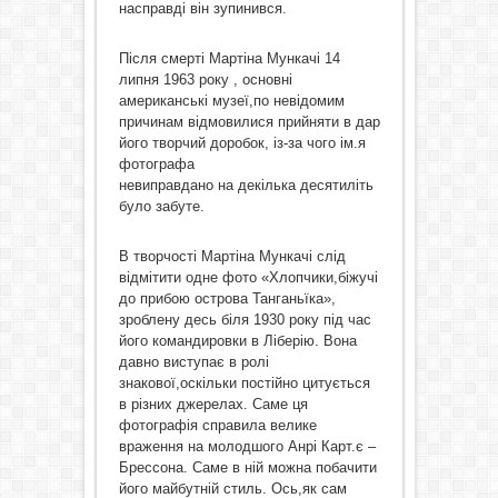
насправді він зупинився.
Після смерті Мартіна Мункачі 14
липня 1963 року , основні
американські музеї,по невідомим
причинам відмовилися прийняти в дар
його творчий доробок, із-за чого ім.я
фотографа
невиправдано на декілька десятиліть
було забуте.
В творчості Мартіна Мункачі слід
відмітити одне фото «Хлопчики,біжучі
до прибою острова Танганьїка»,
зроблену десь біля 1930 року під час
його командировки в Ліберію. Вона
давно виступає в ролі
знакової,оскільки постійно цитується
в різних джерелах. Саме ця
фотографія справила велике
враження на молодшого Анрі Карт.є –
Брессона. Саме в ній можна побачити
його майбутній стиль. Ось,як сам