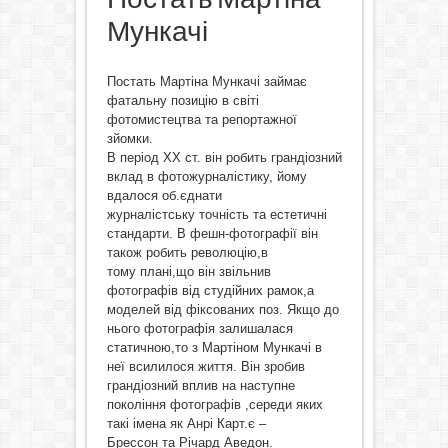
Мункачі
Постать Мартіна Мункачі займає
фатальну позицію в світі
фотомистецтва та репортажної
зйомки.
В період XX ст. він робить грандіозний
вклад в фотожурналістику, йому
вдалося об.єднати
журналістську точність та естетичні
стандарти. В фешн-фотографії він
також робить революцію,в
тому плані,що він звільнив
фотографів від студійних рамок,а
моделей від фіксованих поз. Якщо до
нього фотографія залишалася
статичною,то з Мартіном Мункачі в
неї всилилося життя. Він зробив
грандіозний вплив на наступне
покоління фотографів ,середи яких
такі імена як Анрі Карт.є –
Брессон та Річард Аведон.