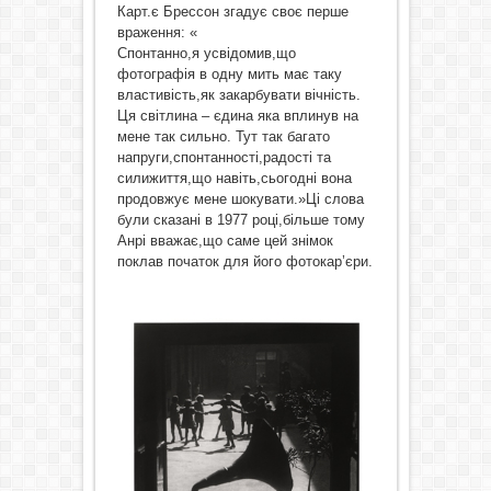
Карт.є Брессон згадує своє перше
враження: «
Спонтанно,я усвідомив,що
фотографія в одну мить має таку
властивість,як закарбувати вічність.
Ця світлина – єдина яка вплинув на
мене так сильно. Тут так багато
напруги,спонтанності,радості та
силижиття,що навіть,сьогодні вона
продовжує мене шокувати.»Ці слова
були сказані в 1977 році,більше тому
Анрі вважає,що саме цей знімок
поклав початок для його фотокар’єри.