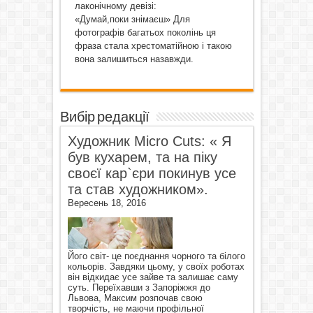
лаконічному девізі:
«Думай,поки знімаєш» Для
фотографів багатьох поколінь ця
фраза стала хрестоматійною і такою
вона залишиться назавжди.
Вибір редакції
Художник Micro Cuts: « Я
був кухарем, та на піку
своєї кар`єри покинув усе
та став художником».
Вересень 18, 2016
Його світ- це поєднання чорного та білого
кольорів. Завдяки цьому, у своїх роботах
він відкидає усе зайве та залишає саму
суть. Переїхавши з Запоріжжя до
Львова, Максим розпочав свою
творчість, не маючи профільної