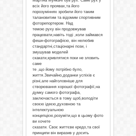
Мартіна Мункачі був рух. Саме рух у
всіх його проявах,та його
порозуміннях зробили його таким
талановитим та відомим спортивним
фоторепортером. Над
темою руху він продовжував
працювати,навіть тоді ,коли займався
фешн-фотографією, він нелюбив
стандартні,стаціонарні пози, і
змушував моделей
скакати,кривлятися поки не зловить
саме
те ,що йому потрібно було,
життя.Звичайно,доданки успіхів є
різні,але найголовніше для
створювання хорошої фотографії,на
думку самого фотографа,
заключається в тому щоб,володіти
своєю ідеєю,духовною та
інтелектуальною
концепцією,розуміти,що в цьому фото
ви хочете
сказати. Своє життєве кредо,та свої
принципи він виразив у досить