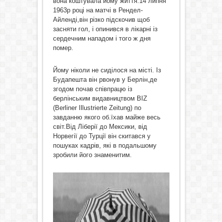
вона коштувала йому життя.14 липня
1963р році на матчі в Рендел-
Айленді,він різко підскочив щоб
засняти гол, і опинився в лікарні із
сердечним нападом і того ж дня
помер.
Йому ніколи не сиділося на місті. Із
Будапешта він рвонув у Берлін,де
згодом почав співпрацю із
берлінським видавництвом BIZ
(Berliner Illustrierte Zeitung) по
завданню якого об.їхав майже весь
світ.Від Ліберії до Мексики, від
Норвегії до Турції він скитався у
пошуках кадрів, які в подальшому
зробили його знаменитим.