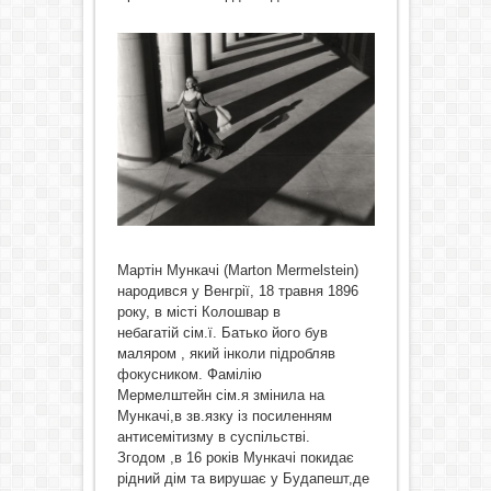
Мартін Мункачі (Marton Mermelstein)
народився у Венгрії, 18 травня 1896
року, в місті Колошвар в
небагатій сім.ї. Батько його був
маляром , який інколи підробляв
фокусником. Фамілію
Мермелштейн сім.я змінила на
Мункачі,в зв.язку із посиленням
антисемітизму в суспільстві.
Згодом ,в 16 років Мункачі покидає
рідний дім та вирушає у Будапешт,де