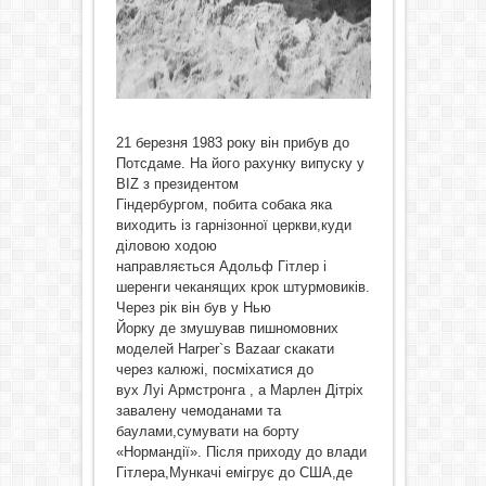
21 березня 1983 року він прибув до
Потсдаме. На його рахунку випуску у
BIZ з президентом
Гіндербургом, побита собака яка
виходить із гарнізонної церкви,куди
діловою ходою
направляється Адольф Гітлер і
шеренги чеканящих крок штурмовиків.
Через рік він був у Нью
Йорку де змушував пишномовних
моделей Harper`s Bazaar скакати
через калюжі, посміхатися до
вух Луі Армстронга , а Марлен Дітріх
завалену чемоданами та
баулами,сумувати на борту
«Нормандії». Після приходу до влади
Гітлера,Мункачі емігрує до США,де