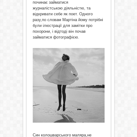
починає займатися
журналістською діяльністю, та
відкривати себе як поет. Одного
разу,по словам Мартіна йому потрібні
були ілюстрації для замітки про
похорони, і відтоді він почав
займатися фотографією.
Син колошварського маляра,не