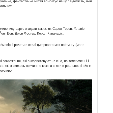
ртуальне, фантастичне життя всмоктує нашу свідомість, якій
альність.
живопису варто згадати таких, як Сарел Терон, Флавіо
Йонг Вон, Джон Фостер, Керол Каваларіс.
мовірні роботи в стилі цифрового мет-пейтингу (мatte
 зображення, які використовують в кіно, на телебаченні і
ів, які з якихось причин не можна зняти в реальності або ж
еможливо.