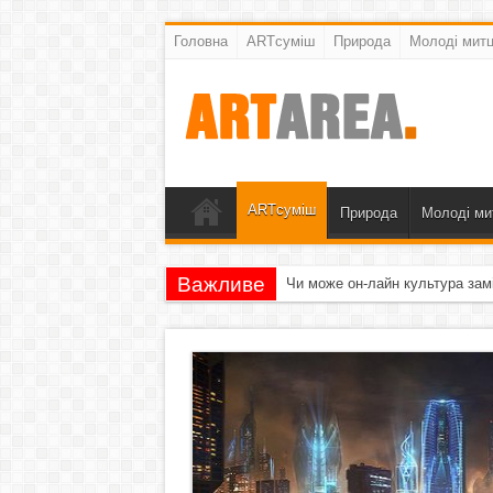
Головна
ARTсуміш
Природа
Молоді митц
ARTсуміш
Природа
Молоді ми
Важливе
Чи може он-лайн культура зам