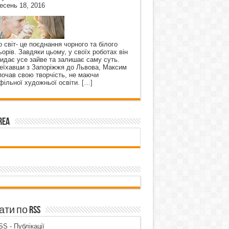
есень 18, 2016
о світ- це поєднання чорного та білого
ьорів. Завдяки цьому, у своїх роботах він
кидає усе зайве та залишає саму суть.
еїхавши з Запоріжжя до Львова, Максим
почав свою творчість, не маючи
фільної художньої освіти.
[…]
rea
ти по RSS
S - Публікації