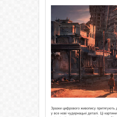
Зразки цифрового живопису притягують д
у все нові чудернацькі деталі. Ці картини