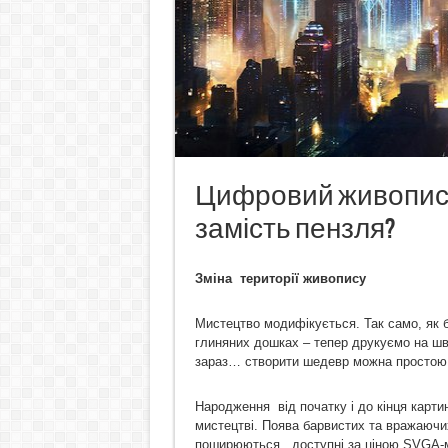
Цифровий живопис 
замість пензля?
Зміна території живопису
Мистецтво модифікується. Так само, як 
глиняних дошках – тепер друкуємо на шви
зараз… створити шедевр можна простою
Народження від початку і до кінця карти
мистецтві. Поява барвистих та вражаючих
поширюються доступні за ціною SVGA-мон