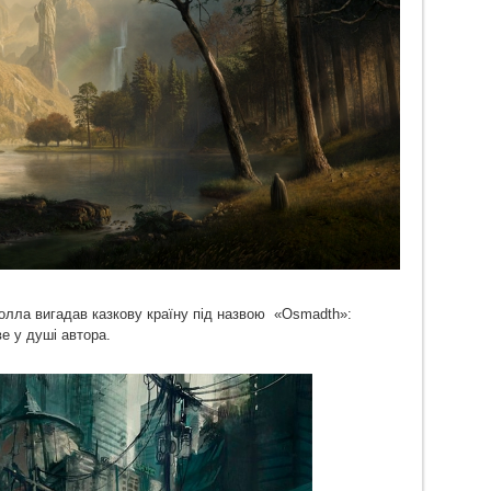
олла вигадав казкову країну під назвою «Osmadth»:
е у душі автора.