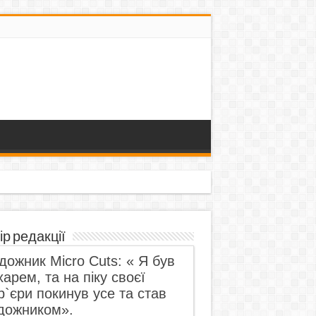
ір редакції
дожник Micro Cuts: « Я був
харем, та на піку своєї
р`єри покинув усе та став
дожником».