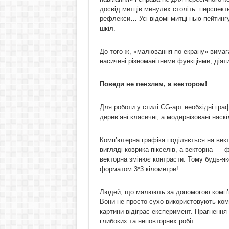
досвід митців минулих століть: перспекти
рефлекси… Усі відомі митці нью-пейтинг
шкіл.
До того ж, «малювання по екрану» вимаг
насичені різноманітними функціями, діят
Поведи не пензлем, а вектором!
Для роботи у стилі CG-арт необхідні гра
дерев’яні класичні, а модернізовані наск
Комп’ютерна графіка поділяється на вект
вигляді коврика пікселів, а векторна – 
векторна змінює контрасти. Тому будь-я
форматом 3*3 кілометри!
Людей, що малюють за допомогою комп’юте
Вони не просто сухо використовують ком
картини відіграє експеримент. Прагнення
глибоких та неповторних робіт.