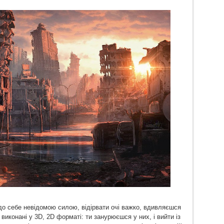
о себе невідомою силою, відірвати очі важко, вдивляєшся
 виконані у 3D, 2D форматі: ти занурюєшся у них, і вийти із