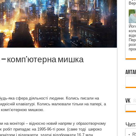
Вер
Йог
кол
від
Пер
роз
про
– комп’ютерна мишка
ArtA
будь-яка сфера діяльності людини. Колись писали на
VK
дкісній клавіатурі. Колись малювали тільки на папері, а
 комп’ютерною мишкою.
ни на моніторі – відносно новий напрям у образотворчому
Чита
 робіт припадає на 1995-96-ті роки. (саме тоді широко
RS
ітори і відеокарти, здатні відображати 16,7 млн