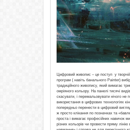
Цифровий живопис – це поступ у творчій
програм ( навіть банального Painter) виб
традиційного живопису, який вимагає три
омріяного кольору. На панелі тисячі вид
скасувати, і перемальовувати нічого не п
використання в цифрових технологіях кін
попередньо перенести в цифровий вигляд
ж просто клікання по позначках та «бавл
проста і вимагає професійних навичок ми
різних кольорів чи провести пряму ліні
навмання» і справа не для пересічного к