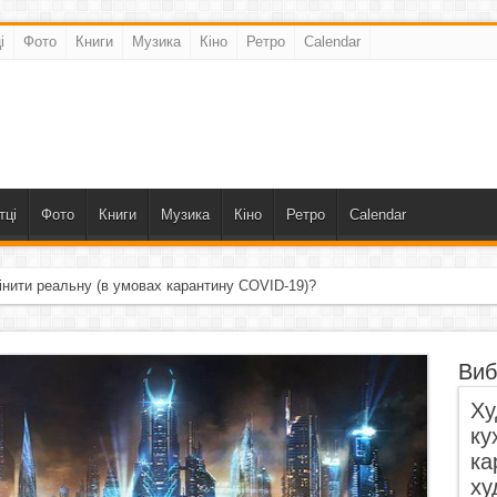
і
Фото
Книги
Музика
Кіно
Ретро
Calendar
тці
Фото
Книги
Музика
Кіно
Ретро
Calendar
інити реальну (в умовах карантину COVID-19)?
Виб
Ху
ку
ка
ху