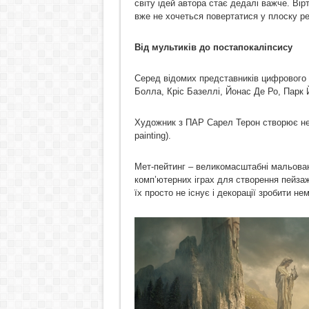
світу ідей автора стає дедалі важче. Ві
вже не хочеться повертатися у плоску ре
Від мультиків до постапокаліпсису
Серед відомих представників цифрового 
Болла, Кріс Базеллі, Йонас Де Ро, Парк 
Художник з ПАР Сарел Терон створює ней
рainting).
Мет-пейтинг – великомасштабні мальовані
комп’ютерних іграх для створення пейзаж
їх просто не існує і декорації зробити н