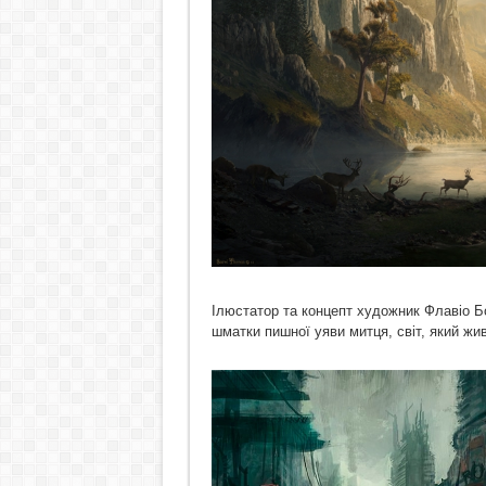
Ілюстатор та концепт художник Флавіо Б
шматки пишної уяви митця, світ, який жив