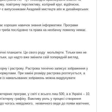
ву, повітряну перспективу, колірний круг, відблиски,
у є випускниками Академій мистецтв або ж дизайнерських
ає хороших навичок знання інформатики. Програми
и треба послідовно та права на необачну помилку немає.
фічні планшети. Це свого роду мольберти. Тільки вже не
ільки, що надто вже змінили свій попередній вигляд.
орну і растрову. Растрова технічно записує зображення у
формулами. При заміні розміру растрова розтягується, а
ке із намальованих зображень можна видрукувати
рних програм, у світі є всього лиш 500, а в Україні – 10.
п’ютерну графіку. Важливу роль у процесі створення
 до чогось невідомого, незвичного веде до появи магічних,