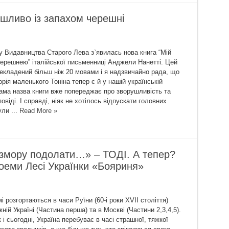
шливо із запахом черешні
 Видавництва Старого Лева з`явилась нова книга “Мій
черешнею” італійської письменниці Анджели Нанетті. Цей
рекладений більш ніж 20 мовами і я надзвичайно рада, що
рія маленького Тоніна тепер є й у нашій українській
 Сама назва книги вже попереджає про зворушливість та
овіді. І справді, ніяк не хотілось відпускати головних
ули ...
Read More »
 змору подолати…» – ТОДІ. А тепер?
оеми Лесі Українки «Бояриня»
і розгортаються в часи Руїни (60-і роки XVII століття)
ній Україні (Частина перша) та в Москві (Частини 2,3,4,5).
 і сьогодні, Україна перебуває в часі страшної, тяжкої