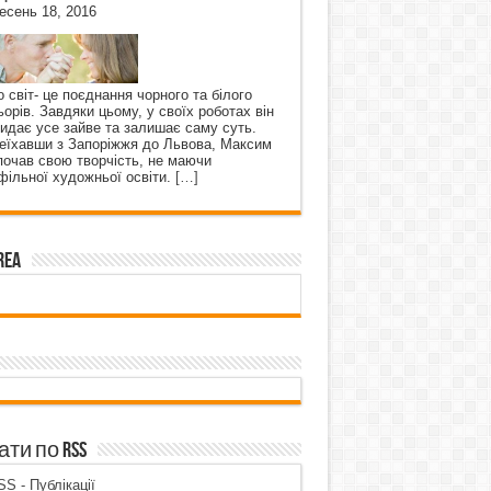
есень 18, 2016
о світ- це поєднання чорного та білого
ьорів. Завдяки цьому, у своїх роботах він
кидає усе зайве та залишає саму суть.
еїхавши з Запоріжжя до Львова, Максим
почав свою творчість, не маючи
фільної художньої освіти.
[…]
rea
ти по RSS
S - Публікації