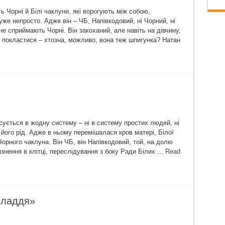
ь Чорні й Білі чаклуни, які ворогують між собою,
же непросто. Адже він – ЧБ, Напівкодовий, ні Чорний, ні
не сприймають Чорні. Він закоханий, але навіть на дівчину,
е покластися – хтозна, можливо, вона теж шпигунка? Натан
исується в жодну систему – ні в систему простих людей, ні
 його рід. Адже в ньому перемішалася кров матері, Білої
Чорного чаклуна. Він ЧБ, він Напівкодовий, той, на долю
знення в клітці, переслідування з боку Ради Білих ...
Read
иладдя»