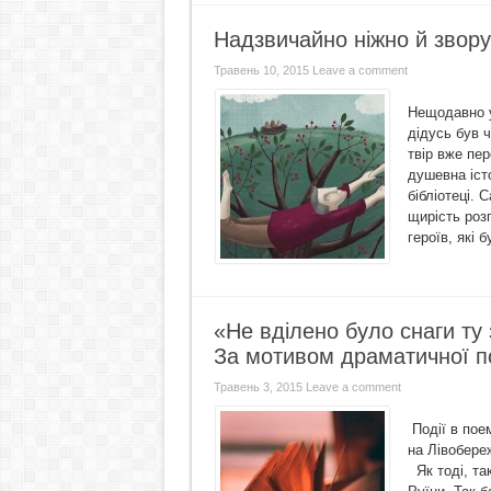
Надзвичайно ніжно й звору
Травень 10, 2015
Leave a comment
Нещодавно у
дідусь був 
твір вже пе
душевна істо
бібліотеці.
щирість розп
героїв, які б
«Не вділено було снаги ту
За мотивом драматичної п
Травень 3, 2015
Leave a comment
Події в поем
на Лівобереж
Як тоді, так