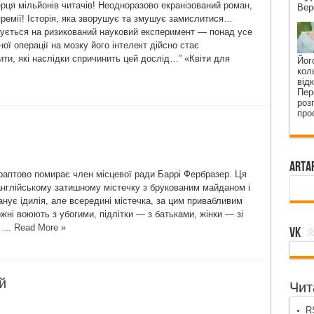
ерця мільйонів читачів! Неодноразово екранізований роман,
Вер
премії! Історія, яка зворушує та змушує замислитися…
ується на ризикований науковий експеримент — понад усе
ої операції на мозку його інтелект дійсно стає
ити, які наслідки спричинить цей дослід…” «Квіти для
Йог
кол
від
Пер
роз
про
ArtA
 раптово помирає член місцевої ради Баррі Фербразер. Ця
англійському затишному містечку з брукованим майданом і
нує ідилія, але всередині містечка, за цим привабливим
ні воюють з убогими, підлітки — з батьками, жінки — зі
...
Read More »
VK
й
Чита
RS