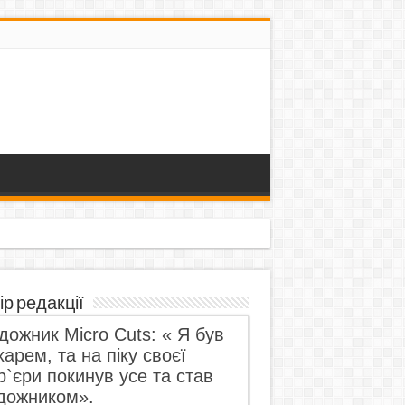
ір редакції
дожник Micro Cuts: « Я був
харем, та на піку своєї
р`єри покинув усе та став
дожником».