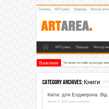
Головна
ARTсуміш
Природа
Молоді митц
ARTсуміш
Природа
Молоді ми
Важливе
Чи може он-лайн культура зам
Category Archives:
Книги
Квіти: для Елджерона. Від
Липень 17, 2015
Leave a comment