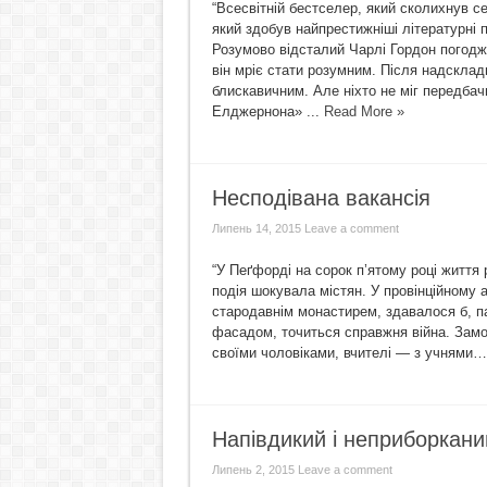
“Всесвітній бестселер, який сколихнув с
який здобув найпрестижніші літературні 
Розумово відсталий Чарлі Гордон погодж
він мріє стати розумним. Після надскладн
блискавичним. Але ніхто не міг передбач
Елджернона» ...
Read More »
Несподівана вакансія
Липень 14, 2015
Leave a comment
“У Пеґфорді на сорок п’ятому році життя
подія шокувала містян. У провінційному 
стародавнім монастирем, здавалося б, па
фасадом, точиться справжня війна. Замож
своїми чоловіками, вчителі — з учнями… 
Напівдикий і неприборкани
Липень 2, 2015
Leave a comment