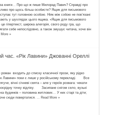
зва книги… Про що ж пише Милорад Павич? Справді про
ливо про щось більш особисте? Ящик для письмового
ступає тут головною особою. Ніяк між собою не пов’язані
вають у шухлядах цього ящика. «Ящик для письмового
це гіпертекст, широка алегорія, свого роду гра, що
ягати себе непослідовно, а також змушує читача, хоче він
 More »
ий час. «Рік Лавини» Джованні Ореллі
 роман входить до списку класичної прози, яку рідко
ік Лавини» поки є лише у російському перекладі. Все
тягуче, вічні січневі свята – але у героїв розвага: чекати
воєрідну точку відліку. Засипане снігом село, вузькі
-ка будинків – половина житлових… У них старі та діти;
оче сюди повертатися. ...
Read More »