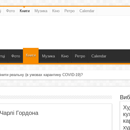
і
Фото
Книги
Музика
Кіно
Ретро
Calendar
Книги
тці
Фото
Музика
Кіно
Ретро
Calendar
інити реальну (в умовах карантину COVID-19)?
Виб
Ху
 Чарлі Гордона
ку
ка
ху