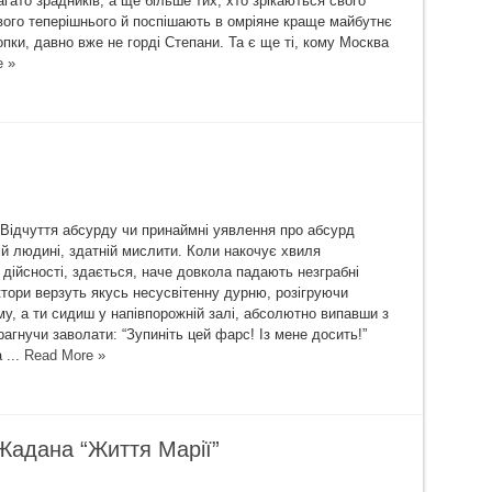
агато зрадників, а ще більше тих, хто зрікаються свого
вого теперішнього й поспішають в омріяне краще майбутнє
опки, давно вже не горді Степани. Та є ще ті, кому Москва
e »
абсурду чи принаймні уявлення про абсурд
ій людині, здатній мислити. Коли накочує хвиля
 дійсності, здається, наче довкола падають незграбні
ктори верзуть якусь несусвітенну дурню, розігруючи
у, а ти сидиш у напівпорожній залі, абсолютно випавши з
рагнучи заволати: “Зупиніть цей фарс! Із мене досить!”
 ...
Read More »
я Жадана “Життя Марії”