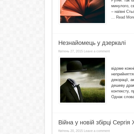
Руїни. Так б
минулого, с
– наївні Сть
...
Read Mor
Незнайомець у дзеркалі
Квітень 27, 2015
Leave a comment
Відчуття 
відоме кожн
неприйняття
декорації, а
дешеву драм
контексту, п
Однак слова
Війна у новій збірці Сергі
Квітень 20, 2015
Leave a comment