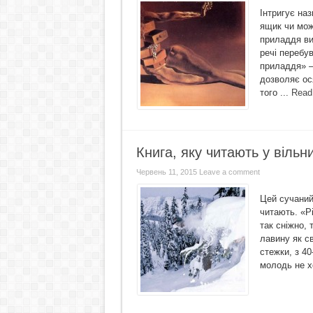
Інтригує на
ящик чи мож
приладдя ви
речі перебу
приладдя» – 
дозволяє ос
того ...
Read
Книга, яку читають у вільн
Червень 11, 2015
Leave a comment
Цей сучаний
читають. «Р
так сніжно, 
лавину як с
стежки, з 40
молодь не х