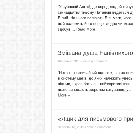
“У сучасній Англії, де серед людей живут
сімнадцятилітньому Натанові ведеться ду
Білий. На нього полюють Білі маги, його 
якій належить його серце, ледве чи мож
здобув ...
Read More »
Змішана душа Напівлихого
Липень 2, 2015
Leave a comment
“Натан – незвичайний підліток, він не вп
в систему магів, до яких належить увесь
відьми, і кров батька – найжорстокішого 
якого випадають жорстокі катування, ув’я
More »
«Ящик для письмового пр
Червень 18, 2015
Leave a comment