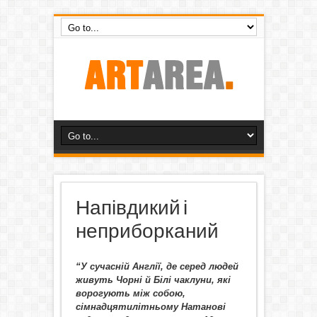
Напівдикий і
неприборканий
“У сучасній Англії, де серед людей
живуть Чорні й Білі чаклуни, які
ворогують між собою,
сімнадцятилітньому Натанові