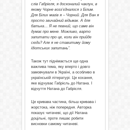
слів Габріеля, я досконалий чаклун, в
якому Чорне возз’єдналося з Білим.
Для Білих магів я – Чорний. Для Ван я
просто звичайний відьмак. А для
батька… Я не певний, що саме він
думає про мене. Можливо, варто
запитати про це, коли він прийде
сюди? Але я не ставитиму йому
ідіотських запитань”.
Також тут піднімається ще одна
важлива тема, яку вперто і довго
замовчували в Україні, а особливо в
українській літературі. Це кохання,
яке відчуває Габрієль до Натана. І
відчуття Натана до Габрієля.
Це кривава частина, більш кривава і
жорстока, ніж попередня. Авторка
показує читачеві, що дії Натана
доцільні, проте лишає робити
висновки самому читачеві.