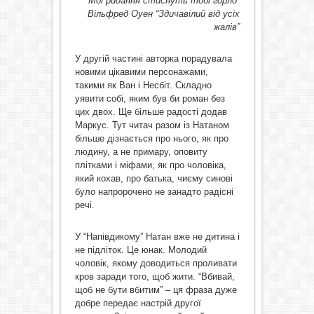
Мої ридання стиснуть тобі горло”
Вільфред Оуен “Здичавілий від усіх
жалів”
У другій частині авторка порадувала
новими цікавими персонажами,
такими як Ван і Несбіт. Складно
уявити собі, яким був би роман без
цих двох. Ще більше радості додав
Маркус. Тут читач разом із Натаном
більше дізнається про нього, як про
людину, а не примару, оповиту
плітками і міфами, як про чоловіка,
який кохав, про батька, чиєму синові
було напророчено не занадто радісні
речі.
У “Напівдикому” Натан вже не дитина і
не підліток. Це юнак. Молодий
чоловік, якому доводиться проливати
кров заради того, щоб жити. “Вбивай,
щоб не бути вбитим” – ця фраза дуже
добре передає настрій другої