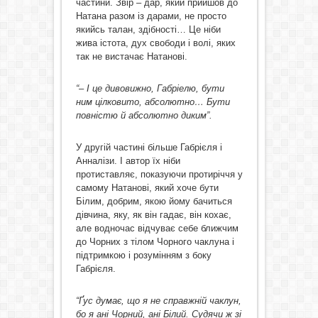
частини. Звір – дар, який прийшов до
Натана разом із дарами, не просто
якийсь талан, здібності… Це ніби
жива істота, дух свободи і волі, яких
так не вистачає Натанові.
“– І це дивовижно, Габріелю, бути
ним цілковито, абсолютно… Бути
повністю й абсолютно диким”.
У другій частині більше Габрієля і
Анналізи. І автор їх ніби
протиставляє, показуючи протиріччя у
самому Натанові, який хоче бути
Білим, добрим, якою йому бачиться
дівчина, яку, як він гадає, він кохає,
але водночас відчуває себе ближчим
до Чорних з тілом Чорного чаклуна і
підтримкою і розумінням з боку
Габрієля.
“Ґус думає, що я не справжній чаклун,
бо я ані Чорний, ані Білий. Судячи ж зі