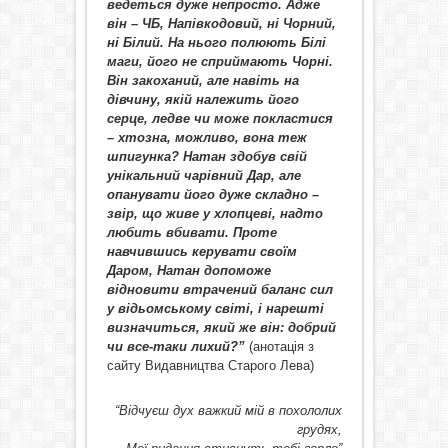
ведеться дуже непросто. Адже
він – ЧБ, Напівкодовий, ні Чорний,
ні Білий. На нього полюють Білі
маги, його не сприймають Чорні.
Він закоханий, але навіть на
дівчину, якій належить його
серце, ледве чи може покластися
– хтозна, можливо, вона теж
шпигунка? Натан здобув свій
унікальний чарівний Дар, але
опанувати його дуже складно –
звір, що живе у хлопцеві, надто
любить вбивати. Проте
навчившись керувати своїм
Даром, Натан допоможе
відновити втрачений баланс сил
у відьомському світі, і нарешті
визначиться, який же він: добрий
чи все-таки лихий?”
(анотація з
сайту Видавництва Старого Лева)
“Відчуєш дух важкий мій в похололих
грудях,