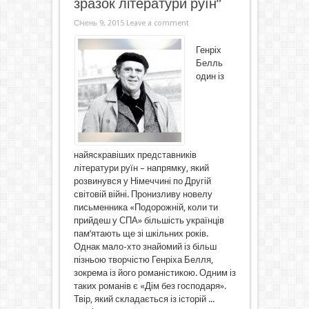
зразок літератури руїн”
Січень 9, 2015
Leave a comment
Генріх
Белль
один із
найяскравіших представників
літератури руїн – напрямку, який
розвинувся у Німеччині по Другій
світовій війні. Пронизливу новелу
письменника «Подорожній, коли ти
прийдеш у СПА» більшість українців
пам’ятають ще зі шкільних років.
Однак мало-хто знайомий із більш
пізньою творчістю Генріха Белля,
зокрема із його романістикою. Одним із
таких романів є «Дім без господаря».
Твір, який складається із історій ...