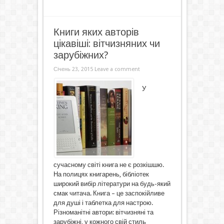
Книги яких авторів
цікавіші: вітчизняних чи
зарубіжних?
Січень 23, 2015
Leave a comment
У
сучасному світі книга не є розкішшю.
На полицях книгарень, бібліотек
широкий вибір літератури на будь-який
смак читача. Книга – це заспокійливе
для душі і таблетка для настрою.
Різноманітні автори: вітчизняні та
зарубіжні, у кожного свій стиль