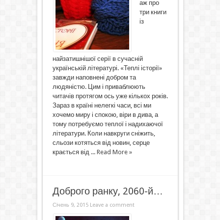
аж про
три книги
із
найзатишнішої серії в сучасній
українській літературі. «Теплі історії»
завжди наповнені добром та
людяністю. Цим і приваблюють
читачів протягом ось уже кількох років.
Зараз в країні нелегкі часи, всі ми
хочемо миру і спокою, віри в дива, а
тому потребуємо теплої і надихаючої
літератури. Коли навкруги сніжить,
сльози котяться від новин, серце
крається від ...
Read More »
Доброго ранку, 2060-й…
Січень 9, 2015
Leave a comment