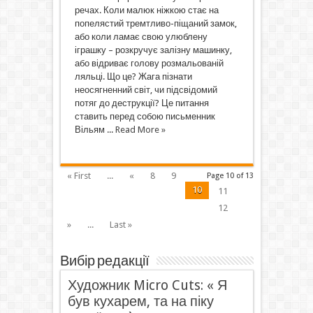
речах. Коли малюк ніжкою стає на
попелястий тремтливо-піщаний замок,
або коли ламає свою улюблену
іграшку – розкручує залізну машинку,
або відриває голову розмальованій
ляльці. Що це? Жага пізнати
неосягненний світ, чи підсвідомий
потяг до деструкції? Це питання
ставить перед собою письменник
Вільям ...
Read More »
« First
...
«
8
9
Page 10 of 13
10
11
12
»
...
Last »
Вибір редакції
Художник Micro Cuts: « Я
був кухарем, та на піку