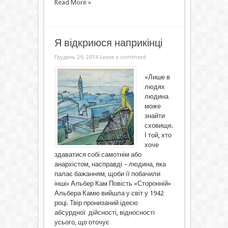
Read More »
Я відкриюся наприкінці
Грудень 29, 2014
Leave a comment
«Лише в
людях
людина
може
знайти
сховище.
І той, хто
хоче
здаватися собі самотнім або
анархістом, насправді – людина, яка
палає бажанням, щоби її побачили
інші» Альбер Кам Повість «Сторонній»
Альбера Камю вийшла у світ у 1942
році. Твір пронизаний ідеєю
абсурдної дійсності, відносності
усього, що оточує