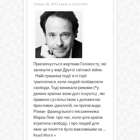
Січень 28, 2015
Leave a comment
Присвячується жертвам Голокосту, які
загинули у вирі Другої світової війни.
Найстрашніші події в історії
траплялися, коли людей позбавляли
свободи. Тоді виникали режими (*у
деяких країнах вони досі існують) , які
правили суспільством з допомогою
брехливих ідеологій, чи пропаганди.
Роман французького письменника
Марка Леві про час, коли ціла країна
втратила свободу, і про людей для
яких це поняття було важливішим за ...
Read More »