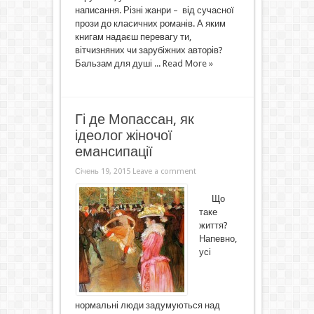
написання. Різні жанри – від сучасної
прози до класичних романів. А яким
книгам надаєш перевагу ти,
вітчизняних чи зарубіжних авторів?
Бальзам для душі ...
Read More »
Гі де Мопассан, як
ідеолог жіночої
емансипації
Січень 19, 2015
Leave a comment
Що
таке
життя?
Напевно,
усі
нормальні люди задумуються над