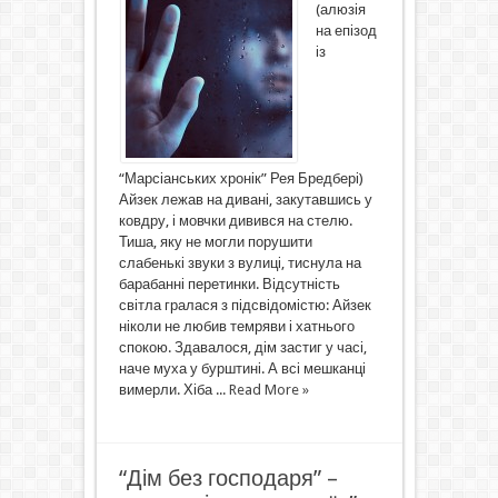
(алюзія
на епізод
із
“Марсіанських хронік” Рея Бредбері)
Айзек лежав на дивані, закутавшись у
ковдру, і мовчки дивився на стелю.
Тиша, яку не могли порушити
слабенькі звуки з вулиці, тиснула на
барабанні перетинки. Відсутність
світла гралася з підсвідомістю: Айзек
ніколи не любив темряви і хатнього
спокою. Здавалося, дім застиг у часі,
наче муха у бурштині. А всі мешканці
вимерли. Хіба ...
Read More »
“Дім без господаря” –