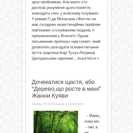
цією проблемою. Але мало-хто
досягає розуміння цього поняття,
знаходить сенс у власному існуванні.
У романі Гі де Мопасана «Життя» не
має складних екзистенційних проблем
пов’язаних із існуванням людини, її
призначенням у Всесвіті. Однак
письменник пропонує нам сюжет, який
дозволить розгадати основні питання
буття. (картина Анрі Тулуз Лотрека)
Центральною героїнею ...
Read More »
Дочекатися щастя, або
“Дерево,що росте в мені”
Жанни Куяви
Січень 19, 2015
Leave a comment
– Мамо,
чому ми
– такі, а
не