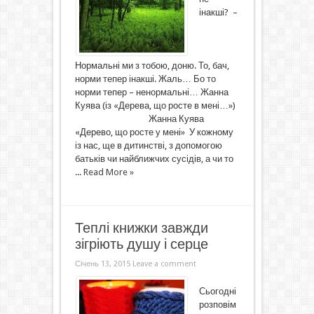
інакші? –
Нормальні ми з тобою, доню. То, бач,
норми тепер інакші. Жаль… Бо то
норми тепер – ненормальні… Жанна
Куява (із «Дерева, що росте в мені…»)
Жанна Куява
«Дерево, що росте у мені» У кожному
із нас, ще в дитинстві, з допомогою
батьків чи найближчих сусідів, а чи то
...
Read More »
Теплі книжки завжди
зігріють душу і серце
Січень 13, 2015
Leave a comment
Сьогодні
розповім