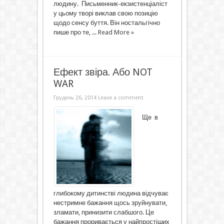
людину. Письменник-екзистенціаліст
у цьому творі виклав свою позицію
щодо сенсу буття. Він ностальгічно
пише про те, ...
Read More »
Ефект звіра. Або NOT
WAR
Грудень 26, 2014
Leave a comment
Ще в
глибокому дитинстві людина відчуває
нестримне бажання щось зруйнувати,
зламати, принизити слабшого. Це
бажання проривається у найпростіших