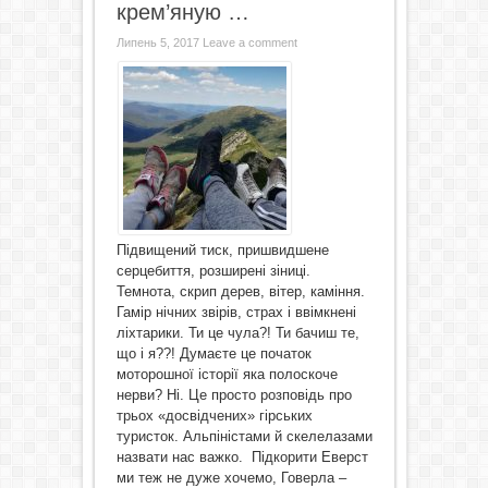
крем’яную …
Липень 5, 2017
Leave a comment
Підвищений тиск, пришвидшене
серцебиття, розширені зіниці.
Темнота, скрип дерев, вітер, каміння.
Гамір нічних звірів, страх і ввімкнені
ліхтарики. Ти це чула?! Ти бачиш те,
що і я??! Думаєте це початок
моторошної історії яка полоскоче
нерви? Ні. Це просто розповідь про
трьох «досвідчених» гірських
туристок. Альпіністами й скелелазами
назвати нас важко. Підкорити Еверст
ми теж не дуже хочемо, Говерла –