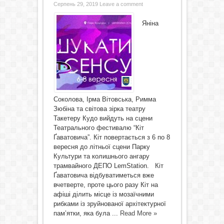
Серпень 29, 2019
Leave a comment
Яніна
Соколова, Ірма Вітовська, Римма
Зюбіна та світова зірка театру
Такетеру Кудо вийдуть на сцени
Театрального фестивалю “Кіт
Ґаватовича”. Кіт повертається з 6 по 8
вересня до літньої сцени Парку
Культури та колишнього ангару
трамвайного ДЕПО LemStation. Кіт
Ґаватовича відбуватиметься вже
вчетверте, проте цього разу Кіт на
афіші ділить місце із мозаїчними
рибками із зруйнованої архітектурної
пам’ятки, яка була ...
Read More »