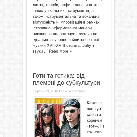
лютні, теорби, арфи, клавесина та
інших унікальних інструментів, а
також інструментальна та вокальна
віртуозність й імпровізація в рамках
історично інформованої манери
виконання налаштовує слухача на
ідеальне звучання найвитонченішої
музики XVII-XVIII століть. Забуті
звуки ...
Read More »
Готи та готика: від
племені до субкультури
Серпень 9, 2018
Leave a comment
Кожен з
нас чув
слова з
коренем
«гот-», і в
кожного