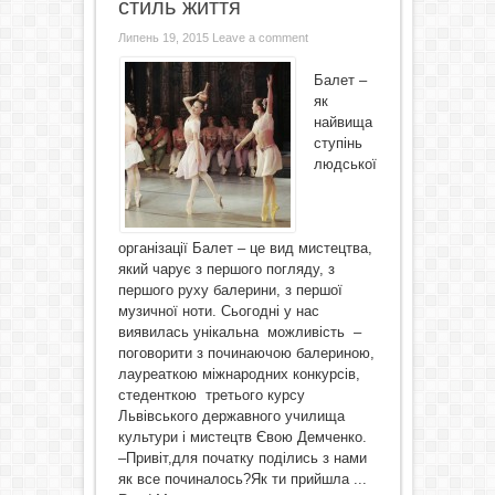
стиль життя
Липень 19, 2015
Leave a comment
Балет –
як
найвища
ступінь
людської
організації Балет – це вид мистецтва,
який чарує з першого погляду, з
першого руху балерини, з першої
музичної ноти. Сьогодні у нас
виявилась унікальна можливість –
поговорити з починаючою балериною,
лауреаткою міжнародних конкурсів,
стеденткою третього курсу
Львівського державного училища
культури і мистецтв Євою Демченко.
–Привіт,для початку поділись з нами
як все починалось?Як ти прийшла ...