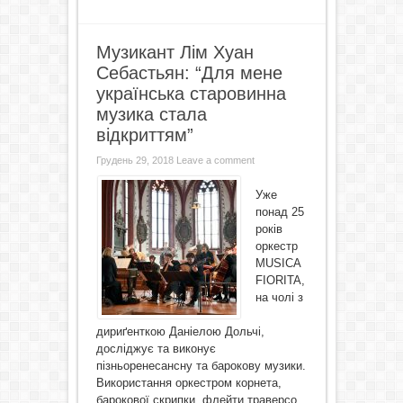
Музикант Лім Хуан
Себастьян: “Для мене
українська старовинна
музика стала
відкриттям”
Грудень 29, 2018
Leave a comment
Уже
понад 25
років
оркестр
MUSICA
FIORITA,
на чолі з
дириґенткою Даніелою Дольчі,
досліджує та виконує
пізньоренесансну та барокову музики.
Використання оркестром корнета,
барокової скрипки, флейти траверсо,