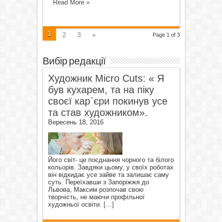
Read More »
1
2
3
»
Page 1 of 3
Вибір редакції
Художник Micro Cuts: « Я
був кухарем, та на піку
своєї кар`єри покинув усе
та став художником».
Вересень 18, 2016
Його світ- це поєднання чорного та білого
кольорів. Завдяки цьому, у своїх роботах
він відкидає усе зайве та залишає саму
суть. Переїхавши з Запоріжжя до
Львова, Максим розпочав свою
творчість, не маючи профільної
художньої освіти.
[…]