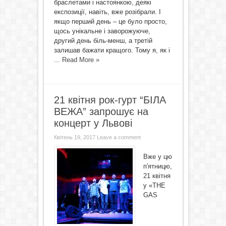
браслетами і настоянкою, деякі
експозиції, навіть, вже розібрали. І
якщо перший день – це було просто,
щось унікальне і заворожуюче,
другий день біль-менш, а третій
залишав бажати кращого. Тому я, як і
...
Read More »
21 квітня рок-гурт “БІЛА
ВЕЖА” запрошує на
концерт у Львові
Квітень 19, 2017
Leave a comment
Вже у цю
п′ятницю,
21 квітня
у «THE
GAS