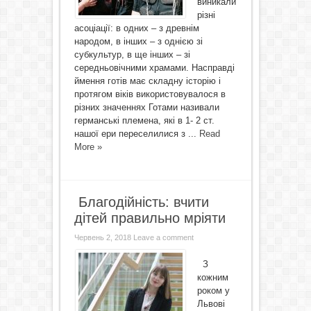
виникали
різні
асоціації: в одних – з древнім
народом, в інших – з однією зі
субкультур, в ще інших – зі
середньовічними храмами. Насправді
ймення готів має складну історію і
протягом віків використовувалося в
різних значеннях Готами називали
германські племена, які в 1- 2 ст.
нашої ери переселилися з ...
Read
More »
Благодійність: вчити
дітей правильно мріяти
Червень 2, 2018
Leave a comment
З
кожним
роком у
Львові