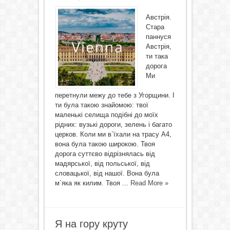
Австрія.
Стара
паннуся
Австрія,
ти така
дорога
Ми
перетнули межу до тебе з Угорщини. І
ти була такою знайомою: твої
маленькі селища подібні до моїх
рідних: вузькі дороги, зелень і багато
церков. Коли ми в`їхали на трасу А4,
вона була такою широкою. Твоя
дорога суттєво відрізнялась від
мадярської, від польської, від
словацької, від нашої. Вона була
м`яка як килим. Твоя ...
Read More »
Я на гору круту