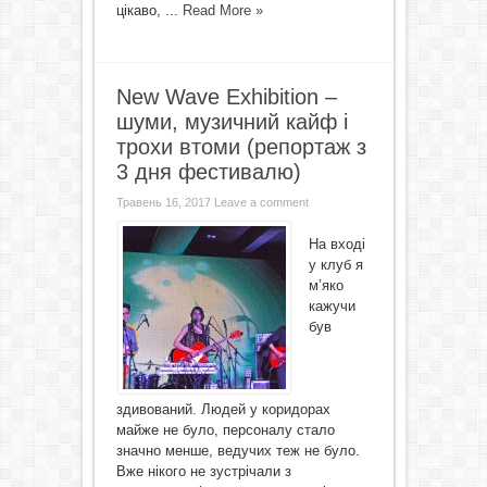
цікаво, ...
Read More »
New Wave Exhibition –
шуми, музичний кайф і
трохи втоми (репортаж з
3 дня фестивалю)
Травень 16, 2017
Leave a comment
На вході
у клуб я
м’яко
кажучи
був
здивований. Людей у коридорах
майже не було, персоналу стало
значно менше, ведучих теж не було.
Вже нікого не зустрічали з