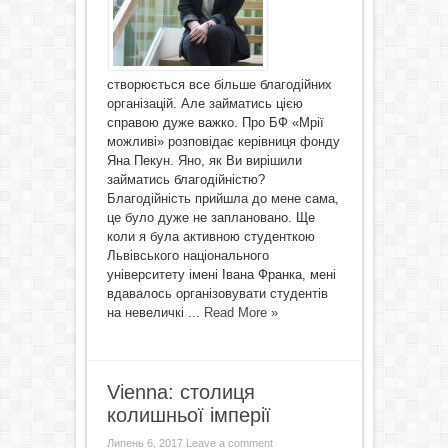
створюється все більше благодійних
організацій. Але займатись цією
справою дуже важко. Про БФ «Мрії
можливі» розповідає керівниця фонду
Яна Пекун. Яно, як Ви вирішили
займатись благодійністю?
Благодійність прийшла до мене сама,
це було дуже не заплановано. Ще
коли я була активною студенткою
Львівського національного
університету імені Івана Франка, мені
вдавалось організовувати студентів
на невеличкі ...
Read More »
Vienna: столиця
колишньої імперії
Липень 6, 2017
Leave a comment