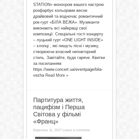
STATION» монохром вашого настрою
розфарбує кольорами весни
драйвовий та водночас романтичний
рок-гурт «БІЛА ВЕЖА». Музиканти
виконають всі найкращі свої
композиції. Спеціальні гості концерту
– луцький гурт «ONE LIGHT INSIDE»
– хлопці , які пишуть пісні і музику,
створюючи власний неповторний
стиль. Завітайте, буде гаряче. Квитки
за посиланням:
https://www.concert.ua/eventpage/bila-
vezha
Read More »
Партитура життя,
пацифізм і Перша
Світова у фільмі
«Франц»
Березень 11, 2017
Leave a comment