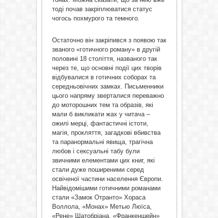
тоді почав закріплюватися статус
чогось похмурого та темного.
Остаточно він закріпився з появою так
званого «готичного роману» в другій
половині 18 століття, названого так
через те, що основні події цих творів
відбувалися в готичних соборах та
середньовічних замках. Письменники
цього напряму зверталися переважно
до моторошних тем та образів, які
мали б викликати жах у читача –
ожилі мерці, фантастичні істоти,
магія, прокляття, загадкові вбивства
та паранормальні явища, трагічна
любов і сексуальні табу були
звичними елементами цих книг, які
стали дуже поширеними серед
освіченої частини населення Європи.
Найвідомішими готичними романами
стали «Замок Отранто» Хораса
Воллола, «Монах» Метью Люїса,
«Рене» Шатобріана, «Франкеншейн»