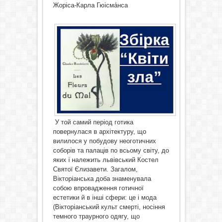
Жоріса-Карла Гюісма́нса
У той самий період готика
повернулася в архітектуру, що
вилилося у побудову неоготичних
соборів та палаців по всьому світу, до
яких і належить львівський Костел
Святої Єлизавети. Загалом,
Вікторіанська доба знаменувала
собою впровадження готичної
естетики й в інші сфери: це і мода
(Вікторіанський культ смерті, носіння
темного траурного одягу, що