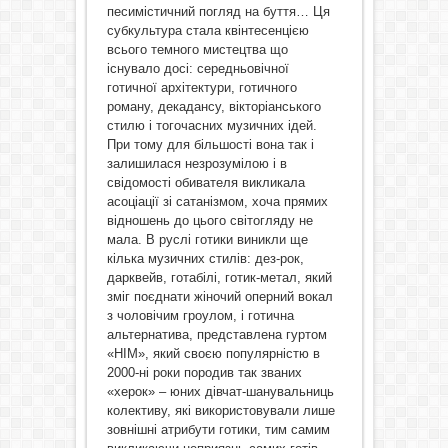
песимістичний погляд на буття… Ця
субкультура стала квінтесенцією
всього темного мистецтва що
існувало досі: середньовічної
готичної архітектури, готичного
роману, декадансу, вікторіанського
стилю і тогочасних музичних ідей.
При тому для більшості вона так і
залишилася незрозумілою і в
свідомості обивателя викликала
асоціації зі сатанізмом, хоча прямих
відношень до цього світогляду не
мала. В руслі готики виникли ще
кілька музичних стилів: дез-рок,
дарквейв, готабілі, готик-метал, який
зміг поєднати жіночий оперний вокал
з чоловічим гроулом, і готична
альтернатива, представлена гуртом
«HIM», який своєю популярністю в
2000-ні роки породив так званих
«херок» – юних дівчат-шанувальниць
колективу, які використовували лише
зовнішні атрибути готики, тим самим