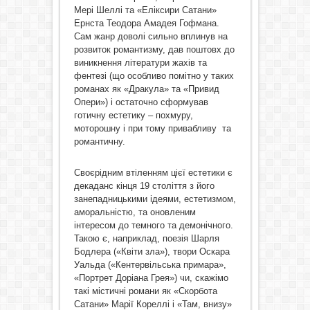
Мері Шеллі та «Еліксири Сатани»
Ернста Теодора Амадея Гофмана.
Сам жанр доволі сильно вплинув на
розвиток романтизму, дав поштовх до
виникнення літератури жахів та
фентезі (що особливо помітно у таких
романах як «Дракула» та «Привид
Опери») і остаточно сформував
готичну естетику – похмуру,
моторошну і при тому привабливу та
романтичну.
Своєрідним втіленням цієї естетики є
декаданс кінця 19 століття з його
занепадницькими ідеями, естетизмом,
аморальністю, та оновленим
інтересом до темного та демонічного.
Такою є, наприклад, поезія Шарля
Бодлера («Квіти зла»), твори Оскара
Уальда («Кентервільська примара»,
«Портрет Доріана Грея») чи, скажімо
такі містичні романи як «Скорбота
Сатани» Марії Кореллі і «Там, внизу»