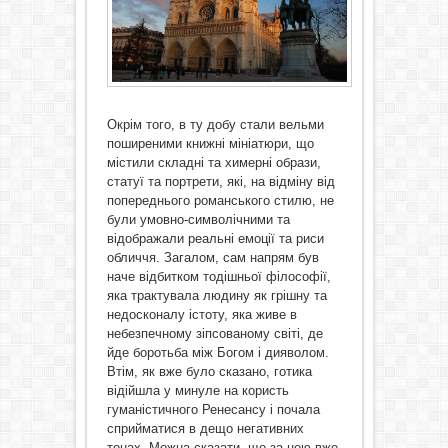
Окрім того, в ту добу стали вельми
поширеними книжні мініатюри, що
містили складні та химерні образи,
статуї та портрети, які, на відміну від
попереднього романського стилю, не
були умовно-символічними та
відображали реальні емоції та риси
обличчя. Загалом, сам напрям був
наче відбитком тодішньої філософії,
яка трактувала людину як грішну та
недосконалу істоту, яка живе в
небезпечному зіпсованому світі, де
йде боротьба між Богом і дияволом.
Втім, як вже було сказано, готика
відійшла у минуле на користь
гуманістичного Ренесансу і почала
сприйматися в дещо негативних
тонах. Можна сказати, що за нею вже