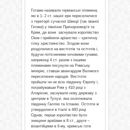
Готами називали германські племена,
які в 1- 2 ст. нашої ери переселилися
з території сучасної Швеції (так званої
Гетики) у північне Причорномор’я та
Крим, де вони заснували королівство
Оюм і прийняли аріанство – єретичну
гілку християнство. Згодом вони
розділилися на вестготів та остготів і,
будучи потісненими кочовими гунами,
наприкінці 4 ст. разом з іншими
племенами посунули на Римську
імперію, ставши авангардом Великого
переселення народів. Вестготи
пройшли чи не всю південну Європу і,
пограбувавши Рим у 410 році з
Аларіхом, заснували нову державу з
центром в Тулузі, яка охоплювала
південну Галлію та Іспанію. Остготи ж
утвердилися в Італії в 493 році.
Однак, перше королівство було
знищене арабами в 8 ст., друге –
візантійцями в 6-му, кримські готи