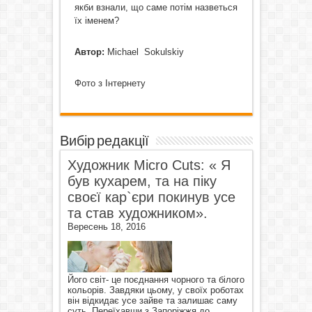
якби взнали, що саме потім назветься
їх іменем?
Автор:
Michael Sokulskiy
Фото з Інтернету
Вибір редакції
Художник Micro Cuts: « Я
був кухарем, та на піку
своєї кар`єри покинув усе
та став художником».
Вересень 18, 2016
Його світ- це поєднання чорного та білого
кольорів. Завдяки цьому, у своїх роботах
він відкидає усе зайве та залишає саму
суть. Переїхавши з Запоріжжя до