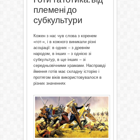
племені до
субкультури
Кожен з нас чув слова з коренем
«гот-», і в кожного виникали різні
асоціації: в одних – з древнім
народом, в інших – з однією зі
субкультур, в ще інших – зі
середньовічними храмами. Насправді
ймення готів має складну історію і
протягом віків використовувалося в
різних значеннях