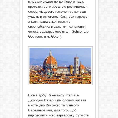
існували ледве не до Нового часу,
проте всі вони зрештою розчинилися
серед місцевого населення, взявши
участь в етногенезі багатьох народів,
а їхня назва закріпилася в
європейських мовах як позначення
чогось варварського (італ. Gotico, фр.
Gothique, нім. Goten).
Вже в добу Ренесансу італієць
Джорджо Вазарі цим словом назвав
мистецтво Високого та пізнього
Середньовіччя, для того, щоб
підкреслити його варварську сутність