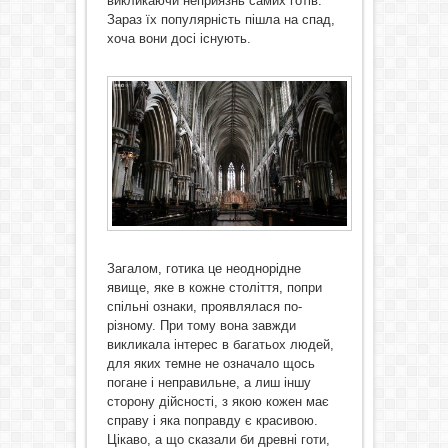
викликаючи неприязнь самих готів.
Зараз їх популярність пішла на спад,
хоча вони досі існують.
Загалом, готика це неоднорідне
явище, яке в кожне століття, попри
спільні ознаки, проявлялася по-
різному. При тому вона завжди
викликала інтерес в багатьох людей,
для яких темне не означало щось
погане і неправильне, а лиш іншу
сторону дійсності, з якою кожен має
справу і яка поправду є красивою.
Цікаво, а що сказали би древні готи,