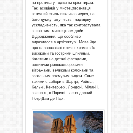
на противагу тодішнім орієнтирам.
Такі асоціації у мистецтвознавця
готичний стиль викликав через, на
його думку, штучність і надмірну
ускладненість, яка так контрастувала
зі світлим мистецтвом доби
Відродження, що особливо
виразилося в архітектурі. Мова йде
про славнозвісні готичні храми з їх
високими та гострими шпилями,
багатими на деталі фасадами,
великими різнокольоровими
вітражами, великими колонами та
загальним похмурим видом. Саме
такими є собори в Шартрі, Реймсі,
Кельні, Кентербері, Лондоні, Мілані і,
звісно ж, в Парижі – легендарний
Нотр-Дам де Парі.