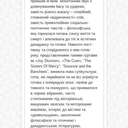
прийшов м’який монотонний звук з
домінуванням басу та ударних,
замість різкого вокалу – спокійний,
сповнений «відреченості» спів,
замість прямолінійних соціально-
політичних текстів – філософська,
яка торкалася питань сенсу життя та
смерті і апелювала до тої ж естетики
декадансу та готики. Навколо пост-
панку та спорідненого з ним готик-
року, представленими такими гуртами
як «Joy Division», «The Cure», “The
Sisters Of Mercy”, “Siouxsie and the
Banshees”, виникла нова субкультура
готів, які перейняли чи не всі атрибути
готики з попередніх епох: любов до
темного та похмурого, що проявилося
в чорних вбраннях, часто
стилізованих під вікторіанські,
вишуканих зачісках та моторошних
макіяжах, інтерес до містики та
«диявольщини», захоплення
філософією та готичною і
декадентською літературою,