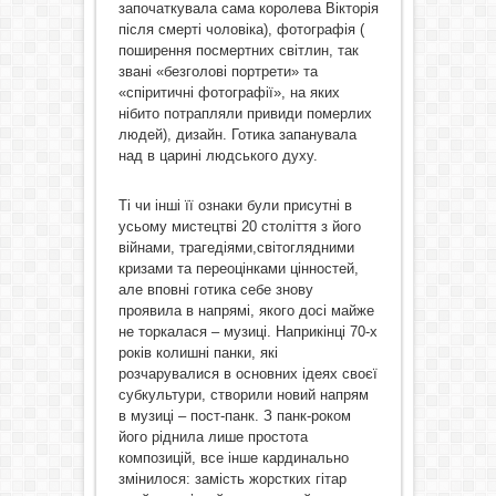
започаткувала сама королева Вікторія
після смерті чоловіка), фотографія (
поширення посмертних світлин, так
звані «безголові портрети» та
«спіритичні фотографії», на яких
нібито потрапляли привиди померлих
людей), дизайн. Готика запанувала
над в царині людського духу.
Ті чи інші її ознаки були присутні в
усьому мистецтві 20 століття з його
війнами, трагедіями,світоглядними
кризами та переоцінками цінностей,
але вповні готика себе знову
проявила в напрямі, якого досі майже
не торкалася – музиці. Наприкінці 70-х
років колишні панки, які
розчарувалися в основних ідеях своєї
субкультури, створили новий напрям
в музиці – пост-панк. З панк-роком
його ріднила лише простота
композицій, все інше кардинально
змінилося: замість жорстких гітар