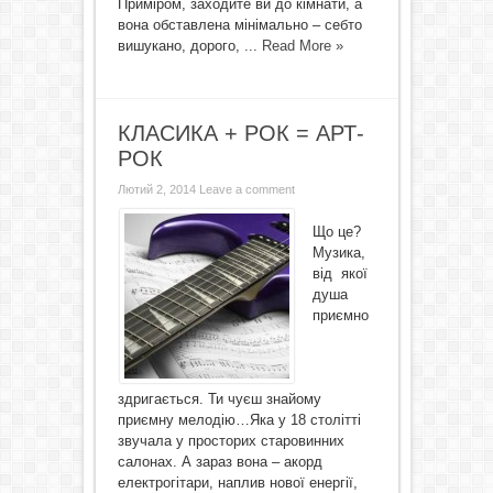
Приміром, заходите ви до кімнати, а
вона обставлена мінімально – себто
вишукано, дорого, ...
Read More »
КЛАСИКА + РОК = АРТ-
РОК
Лютий 2, 2014
Leave a comment
Що це?
Музика,
від якої
душа
приємно
здригається. Ти чуєш знайому
приємну мелодію…Яка у 18 столітті
звучала у просторих старовинних
салонах. А зараз вона – акорд
електрогітари, наплив нової енергії,