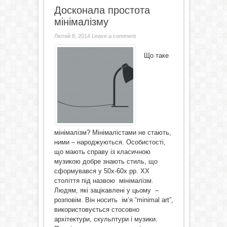
Досконала простота
мінімалізму
Лютий 8, 2014
Leave a comment
Що таке
мінімалізм? Мінімалістами не стають,
ними – народжуються. Особистості,
що мають справу із класичною
музикою добре знають стиль, що
сформувався у 50х-60х рр. ХХ
століття під назвою мінімалізм.
Людям, які зацікавлені у цьому –
розповім. Він носить ім’я “minimal art”,
використовується стосовно
архітектури, скульптури і музики.