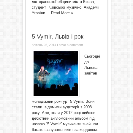
лютеранської общини міста Києва,
студент Київської музичної Академії
України ...
Read More »
5 Vymir, Львів і рок
Квітень 25, 2014
Leave a comment
Сьогодні
до
Львова
завітав
молодіжний рок-гурт 5 Vymir. Вони
стали відомими аудиторії з 2008
року. Але, коли у 2012 році вийшов
дебютний англомовний альбом під
назвою “5 Vymir” музиканти знайшли
багато шанувальників і за кордоном. –