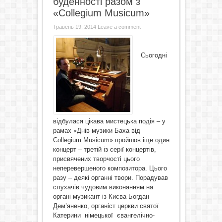
буденності разом з
«Collegium Musicum»
Травень 19, 2014
Leave a comment
Сьогодні
відбулася цікава мистецька подія – у
рамах «Днів музики Баха від
Collegium Musicum» пройшов іще один
концерт – третій із серії концертів,
присвячених творчості цього
неперевершеного композитора. Цього
разу – деякі органні твори. Порадував
слухачів чудовим виконанням на
органі музикант із Києва Богдан
Дем’яненко, органіст церкви святої
Катерини німецької євангелічно-