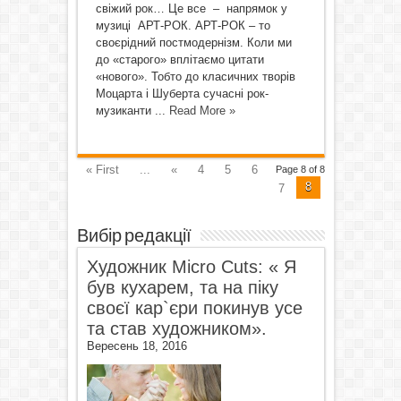
свіжий рок… Це все – напрямок у
музиці АРТ-РОК. АРТ-РОК – то
своєрідний постмодернізм. Коли ми
до «старого» вплітаємо цитати
«нового». Тобто до класичних творів
Моцарта і Шуберта сучасні рок-
музиканти ...
Read More »
« First
...
«
4
5
6
Page 8 of 8
8
7
Вибір редакції
Художник Micro Cuts: « Я
був кухарем, та на піку
своєї кар`єри покинув усе
та став художником».
Вересень 18, 2016