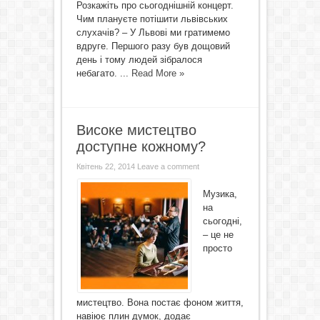
Розкажіть про сьогоднішній концерт.
Чим плануєте потішити львівських
слухачів? – У Львові ми гратимемо
вдруге. Першого разу був дощовий
день і тому людей зібралося
небагато. ...
Read More »
Високе мистецтво
доступне кожному?
Квітень 22, 2014
Leave a comment
Музика,
на
сьогодні,
– це не
просто
мистецтво. Вона постає фоном життя,
навіює плин думок, додає