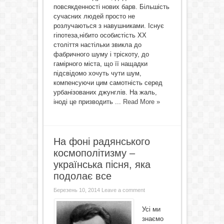
повсякденності нових барв. Більшість
сучасних людей просто не
розлучаються з навушниками. Існує
гіпотеза,нібито особистість ХХ
століття настільки звикла до
фабричного шуму і тріскоту, до
гамірного міста, що її нащадки
підсвідомо хочуть чути шум,
компенсуючи цим самотність серед
урбанізованих джунглів. На жаль,
іноді це призводить ...
Read More »
На фоні радянського
космополітизму –
українська пісня, яка
подолає все
Березень 10, 2014
Leave a comment
Усі ми
знаємо