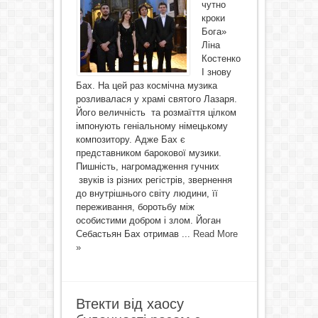
чутно
кроки
Бога»
Ліна
Костенко
І знову
Бах. На цей раз космічна музика
розливалася у храмі святого Лазаря.
Його величність та розмаїття цілком
імпонують геніальному німецькому
композитору. Адже Бах є
представником барокової музики.
Пишність, нагромадження гучних
звуків із різних регістрів, звернення
до внутрішнього світу людини, її
переживання, боротьбу між
особистими добром і злом. Йоган
Себастьян Бах отримав ...
Read More
»
Втекти від хаосу