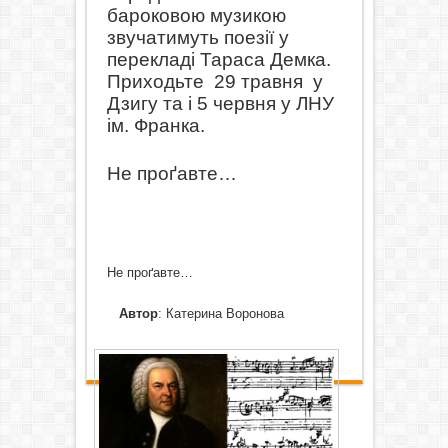
бароковою музикою
звучатимуть поезії у
перекладі Тараса Демка.
Приходьте
29 травня
у
Дзигу та і 5 червня у ЛНУ
ім. Франка.
Не проґавте…
Не проґавте…
Автор
: Катерина Воронова