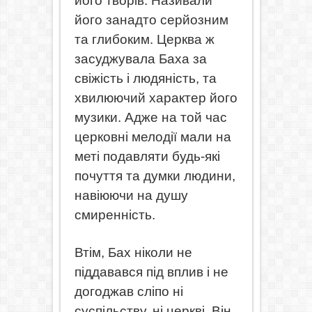
його творів. Називали
його занадто серйозним
та глибоким. Церква ж
засуджувала Баха за
свіжість і людяність, та
хвилюючий характер його
музики. Адже на той час
церковні мелодії мали на
меті подавляти будь-які
почуття та думки людини,
навіюючи на душу
смиренність.
Втім, Бах ніколи не
піддавався під вплив і не
догоджав сліпо ні
суспільству, ні церкві. Він