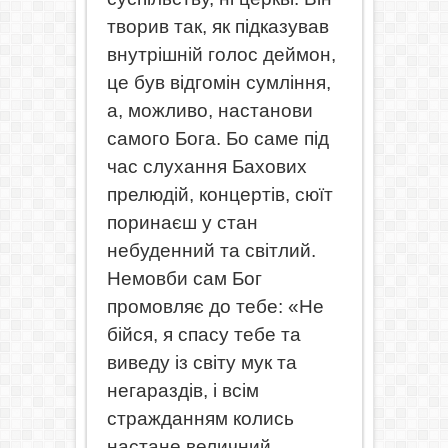
творив так, як підказував
внутрішній голос деймон,
це був відгомін сумління,
а, можливо, настанови
самого Бога. Бо саме під
час слухання Бахових
прелюдій, концертів, сюїт
поринаєш у стан
небуденний та світлий.
Немовби сам Бог
промовляє до тебе: «Не
бійся, я спасу тебе та
виведу із світу мук та
негараздів, і всім
стражданням колись
настане величний