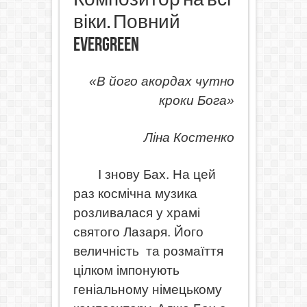
віки. Повний
evergreen
«В його акордах чутно
кроки Бога»
Ліна Костенко
І знову Бах. На цей
раз космічна музика
розливалася у храмі
святого Лазаря. Його
величність
та розмаїття
цілком імпонують
геніальному німецькому