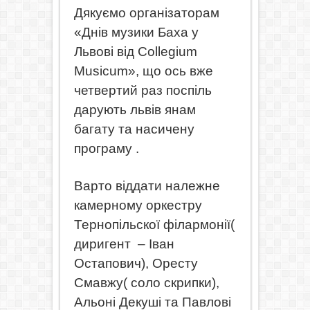
Дякуємо організаторам
«Днів музики Баха у
Львові від Collegium
Musicum», що ось вже
четвертий раз поспіль
дарують львів янам
багату та насичену
програму .
Варто віддати належне
камерному оркестру
Тернопільскої філармонії(
диригент
– Іван
Остапович), Оресту
Смавжу( соло скрипки),
Альоні Декуші та Павлові