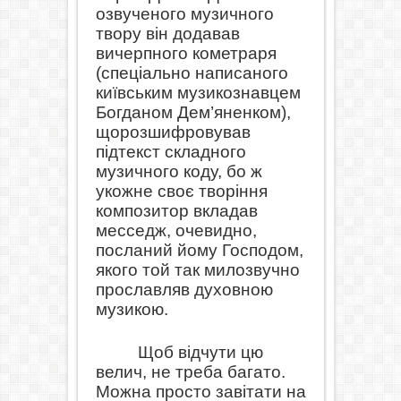
озвученого музичного
твору він додавав
вичерпного кометраря
(спеціально написаного
київським музикознавцем
Богданом Дем’яненком),
що
розшифровував
підтекст складного
музичного коду, бо ж
у
кожне своє творіння
композитор вкладав
месседж, очевидно,
посланий йому Господом,
якого той так милозвучно
прославляв духовною
музикою.
Щоб відчути цю
велич, не треба багато.
Можна просто завітати на