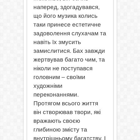
наперед, здогадувався,
що його музика колись
таки принесе естетичне
задоволення слухачам та
навіть їх змусить
замислитися. Бах завжди
жертвував багато чим, та
ніколи не поступався
головним – своїми
художніми
переконаннями.
Протягом всього життя
він створював твори, які
вражають своєю
глибиною змісту та
внутрішньому багатству. І