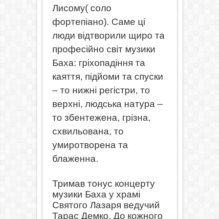
Лисому( соло
фортепіано). Саме ці
люди відтворили щиро та
професійно світ музики
Баха: гріхопадіння та
каяття, підйоми та спуски
– то нижні регістри, то
верхні, людська натура –
то збентежена, грізна,
схвильована, то
умиротворена та
блаженна.
Тримав тонус концерту
музики Баха у храмі
Святого Лазаря ведучий
Тарас Демко.
До кожного