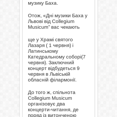
музику Баха.
Отож, «Дні музики Баха у
Львові від Collegium
Musicum” вас чекають
ще у Храмі святого
Лазаря ( 1 червня) і
Латинському
Катедральному соборі
(7
червня). Заключний
концерт відбудеться 9
червня в Львіській
обласні
й філармонії.
До того ж
, спільнота
Collegium Musicum
організовує два
концерти-читання, де
поряд із витонченою