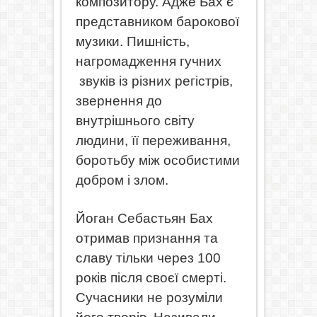
композитору. Адже Бах є
представником барокової
музики. Пишність,
нагромадження гучних
звуків із різних регістрів,
звернення до
внутрішнього світу
людини, її переживання,
боротьбу між особистими
добром і злом.
Йоган Себастьян Бах
отримав признання та
славу тільки через 100
років після своєї смерті.
Сучасники не розуміли