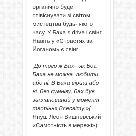
органічно буде
співіснувати зі світом
мистецтва будь- якого
часу. У Баха є drive і свінг.
Навіть у «Страстях за
Йоганом» є свінг.
,До того ж Бах- -як Бог.
Баха не можна
любити
або ні. В Баха віриш або
ні. Без сумніву, Бах був
запланований у момент
творіння Всесвіту.»(
Януш Леон Вишневський
«Самотність в мережі»)