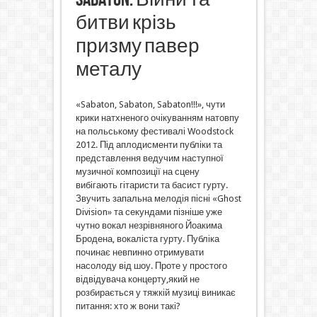
битви крізь
призму павер
металу
«Sabaton, Sabaton, Sabaton!!!», чути
крики натхненого очікуванням натовпу
на польському фестивалі Woodstock
2012. Під аплодисменти публіки та
представлення ведучим наступної
музичної композиції на сцену
вибігають гітаристи та басист гурту.
Звучить запальна мелодія пісні «Ghost
Division» та секундами пізніше уже
чутно вокал незрівняного Йоакима
Бродена, вокаліста гурту. Публіка
починає невпинно отримувати
насолоду від шоу. Проте у простого
відвідувача концерту,який не
розбирається у тяжкій музиці виникає
питання: хто ж вони такі?