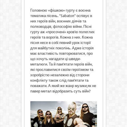
Головною «фішкою» гурту є воєнна
тематика пісень. “Sabaton” оспівує в
них героїв війн, воєнних діячів та
полководців, філософію війни. Пісні
гурту аж «просочені» кров’ю полеглих
героїв та ворогів. Кожна з них. Кожна
пісня несе в собі певний урок історії
для майбутніх поколінь. Адже історія
має властивість повторюватися, про
що хочуть нагадати ці шведи-
металюги. Та й пам’ятати героїв війн,
які прославилися своїм героїзмом та
хоробрістю незалежно від сторони
конфлікту також слід пам’ятати та
поважати. А який же жанр музики,як не
павер метал відобразить суть війн?