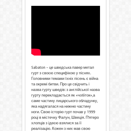
Sabaton – це шведська павер метал
гурт з своєю специфікою у піснях.
Головними темами їхніх пісень є війна
та окремі битви. Про це свідчить і
назва гурту шведів: з англійської назва
гурту перекладається як «чобіток»,а
саме частину лицарського обладунку,
яка надягалася на нижню частину
ноги. Свою історію гурт почав у 1999
році в містечку Фалун, Швеція. П’ятеро
хлопців з ідеєю взялися за її
реалізацію. Кожен з них мав свою