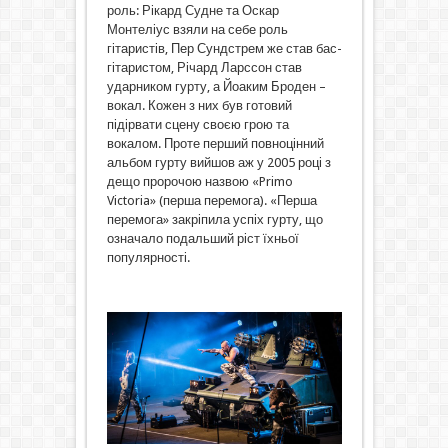
роль: Рікард Судне та Оскар
Монтеліус взяли на себе роль
гітаристів, Пер Сундстрем же став бас-
гітаристом, Річард Ларссон став
ударником гурту, а Йоаким Броден –
вокал. Кожен з них був готовий
підірвати сцену своєю грою та
вокалом. Проте перший повноцінний
альбом гурту вийшов аж у 2005 році з
дещо пророчою назвою «Primo
Victoria» (перша перемога). «Перша
перемога» закріпила успіх гурту, що
означало подальший ріст їхньої
популярності.