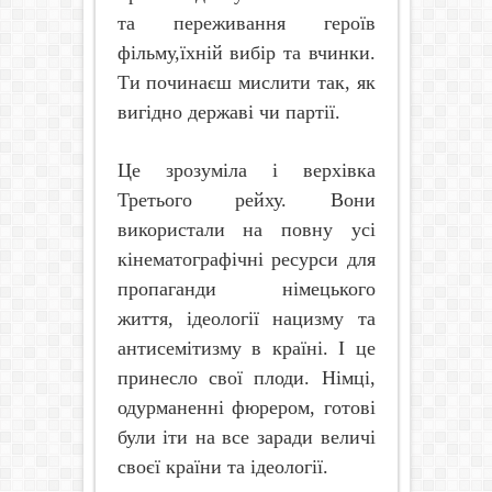
та переживання героїв
фільму,їхній вибір та вчинки.
Ти починаєш мислити так, як
вигідно державі чи партії.
Це зрозуміла і верхівка
Третього рейху. Вони
використали на повну усі
кінематографічні ресурси для
пропаганди німецького
життя, ідеології нацизму та
антисемітизму в країні. І це
принесло свої плоди. Німці,
одурманенні фюрером, готові
були іти на все заради величі
своєї країни та ідеології.