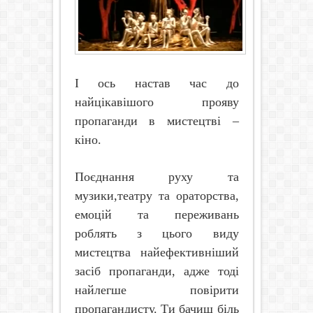
І ось настав час до
найцікавішого прояву
пропаганди в мистецтві –
кіно.
Поєднання руху та
музики,театру та ораторства,
емоцій та переживань
роблять з цього виду
мистецтва найефективніший
засіб пропаганди, адже тоді
найлегше повірити
пропагандисту. Ти бачиш біль