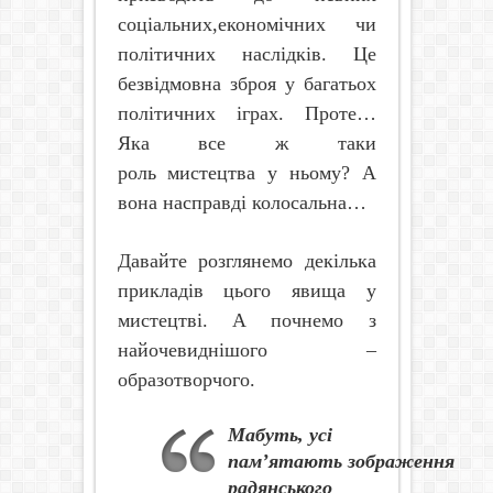
соціальних,економічних чи
політичних наслідків. Це
безвідмовна зброя у багатьох
політичних іграх. Проте…
Яка все ж таки
роль мистецтва у ньому? А
вона насправді колосальна…
Давайте розглянемо декілька
прикладів цього явища у
мистецтві. А почнемо з
найочевиднішого –
образотворчого.
М
абуть, усі
пам’ятають зображення
радянського