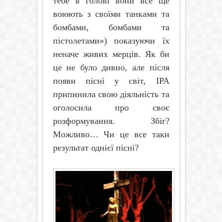
тебе в голові вони все ще
воюють з своїми танками та
бомбами, бомбами та
пістолетами») показуючи їх
неначе живих мерців. Як би
це не було дивно, але після
появи пісні у світ, ІРА
припинила свою діяльність та
оголосила про своє
розформування. Збіг?
Можливо… Чи це все таки
результат однієї пісні?