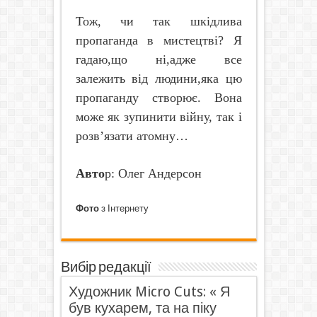
Тож, чи так шкідлива
пропаганда в мистецтві? Я
гадаю,що ні,адже все
залежить від людини,яка цю
пропаганду створює. Вона
може як зупинити війну, так і
розв’язати
атомну
…
Авто
р: Олег Андерсон
Фото
з Інтернету
Вибір редакції
Художник Micro Cuts: « Я
був кухарем, та на піку