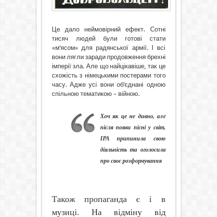
Це дало неймовірний ефект. Сотні
тисяч людей були готові стати
«м’ясом» для радянської армії. І всі
вони лягли заради продовження брехні
імперії зла. Але що найцікавіше, так це
схожість з німецькими постерами того
часу. Адже усі вони об’єднані одною
спільною тематикою – війною.
Хоч як це не дивно, але
після появи пісні у світ,
ІРА припинила свою
діяльність та оголосила
про своє розформування
Також пропаганда є і в
музиці. На відміну від