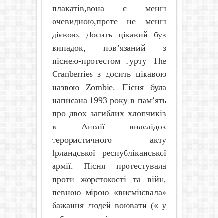
плакатів,вона є менш
очевидною,проте не менш
дієвою. Досить цікавий був
випадок, пов’язаний з
піснею-протестом гурту
The
Cranberries
з досить цікавою
назвою
Zombie
. Пісня була
написана 1993 року в пам’ять
про двох загиблих хлопчиків
в Англії внаслідок
терористичного акту
Ірландської республіканської
армії. Пісня протестувала
проти жорстокості та війн,
певною мірою «висміювала»
бажання людей воювати (« у