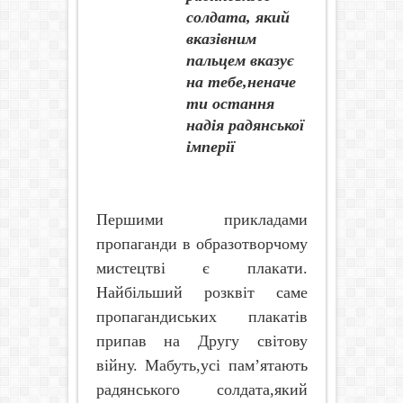
солдата, який
вказівним
пальцем вказує
на тебе,неначе
ти остання
надія радянської
імперії
Першими прикладами
пропаганди в образотворчому
мистецтві є плакати.
Найбільший розквіт саме
пропагандиських плакатів
припав на Другу світову
війну. Мабуть,усі пам’ятають
радянського солдата,який