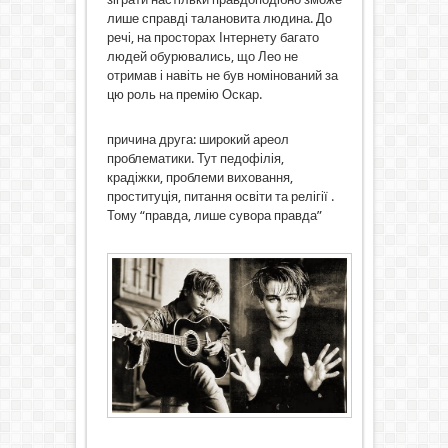
лише справді талановита людина. До
речі, на просторах Інтернету багато
людей обурювались, що Лео не
отримав і навіть не був номінований за
цю роль на премію Оскар.
причина друга: широкий ареол
проблематики. Тут педофілія,
крадіжки, проблеми виховання,
проституція, питання освіти та релігії .
Тому “правда, лише сувора правда”