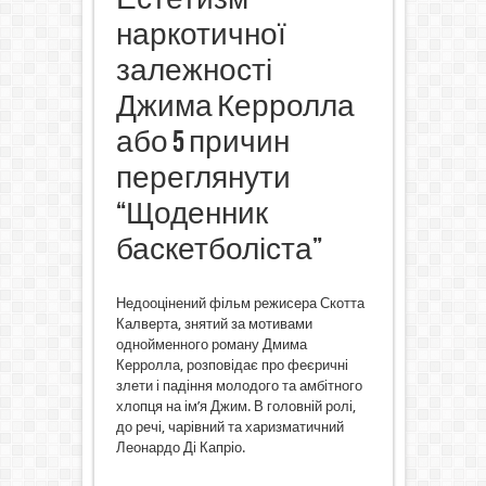
наркотичної
залежності
Джима Керролла
або 5 причин
переглянути
“Щоденник
баскетболіста”
Недооцінений фільм режисера Скотта
Калверта, знятий за мотивами
однойменного роману Дмима
Керролла, розповідає про феєричні
злети і падіння молодого та амбітного
хлопця на ім’я Джим. В головній ролі,
до речі, чарівний та харизматичний
Леонардо Ді Капріо.