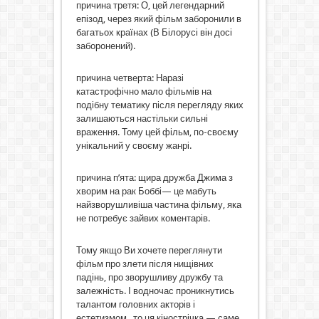
причина третя: О, цей легендарний
епізод, через який фільм заборонили в
багатьох країнах (В Білорусі він досі
заборонений).
причина четверта: Наразі
катастрофічно мало фільмів на
подібну тематику після перегляду яких
залишаються настільки сильні
враження. Тому цей фільм, по-своєму
унікальний у своєму жанрі.
причина п’ята: щира дружба Джима з
хворим на рак Боббі— це мабуть
найзворушливіша частина фільму, яка
не потребує зайвих коментарів.
Тому якщо Ви хочете переглянути
фільм про злети після нищівних
падінь, про зворушливу дружбу та
залежність. І водночас проникнутись
талантом головних акторів і
естетизмом , то ця кінострічка — саме