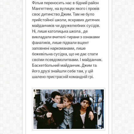
Фільм переносить нас в бідний район
Мангеттену, на вулицях якого і провів
своє дитинство Джим. Там не було
прийстойної школи, яскравих дитячих
майданчиків чи дружелюбних сусідів.
Ні, лише католицька школа , де
викладали вчителі-тирани з ознаками
фанатиків, лише підвали вщент
заповнені наркоманами, лише
божевільна сусідка, що не дає спати
своїми псевдомолитвами. І майданчик.
Баскетбольний майданчик. Джим та
його друзі знайшли себе там, у цій
шалено пристрасній командній грі.