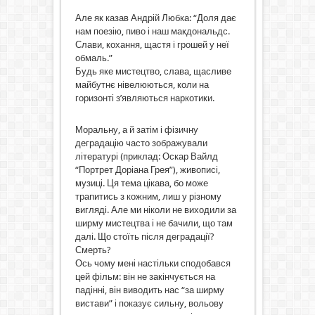
Але як казав Андрій Любка: “Доля дає
нам поезію, пиво і наш макдональдс.
Слави, кохання, щастя і грошей у неї
обмаль.”
Будь яке мистецтво, слава, щасливе
майбутнє нівелюються, коли на
горизонті з’являються наркотики.
Моральну, а й затім і фізичну
деградацію часто зображували
літературі (приклад: Оскар Вайлд
“Портрет Доріана Грея”), живописі,
музиці. Ця тема цікава, бо може
трапитись з кожним, лиш у різному
вигляді. Але ми ніколи не виходили за
ширму мистецтва і не бачили, що там
далі. Що стоїть після деградації?
Смерть?
Ось чому мені настільки сподобався
цей фільм: він не закінчується на
падінні, він виводить нас “за ширму
вистави” і показує сильну, вольову