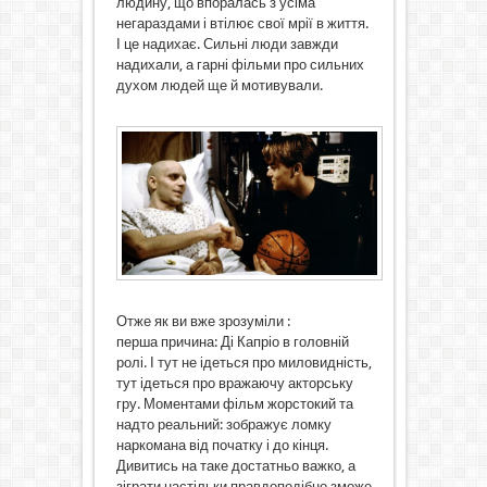
людину, що впоралась з усіма
негараздами і втілює свої мрії в життя.
І це надихає. Сильні люди завжди
надихали, а гарні фільми про сильних
духом людей ще й мотивували.
Отже як ви вже зрозуміли :
перша причина: Ді Капріо в головній
ролі. І тут не ідеться про миловидність,
тут ідеться про вражаючу акторську
гру. Моментами фільм жорстокий та
надто реальний: зображує ломку
наркомана від початку і до кінця.
Дивитись на таке достатньо важко, а
зіграти настільки правдоподібно зможе