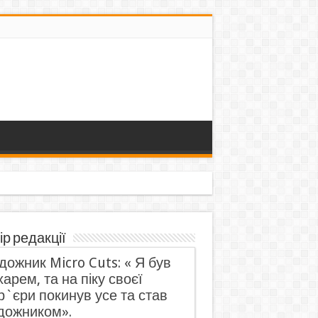
ір редакції
дожник Micro Cuts: « Я був
харем, та на піку своєї
р`єри покинув усе та став
дожником».