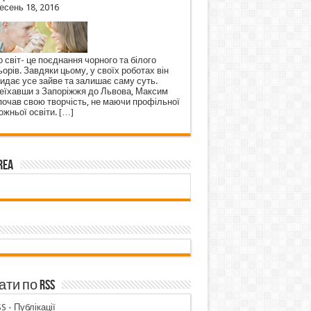
есень 18, 2016
 світ- це поєднання чорного та білого
орів. Завдяки цьому, у своїх роботах він
кидає усе зайве та залишає саму суть.
еїхавши з Запоріжжя до Львова, Максим
почав свою творчість, не маючи профільної
ожньої освіти.
[…]
rea
ти по RSS
S - Публікації