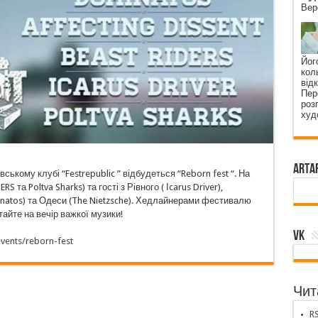
Вер
Його
коль
від
Пер
роз
худ
ArtA
вському клубі “Festrepublic ” відбудеться “Reborn fest “. На
 та Poltva Sharks) та гості з Рівного ( Іcarus Driver),
minatos) та Одеси (The Nietzsche). Хедлайнерами фестивалю
тайте на вечір важкої музики!
VK
events/reborn-fest
Чита
RS