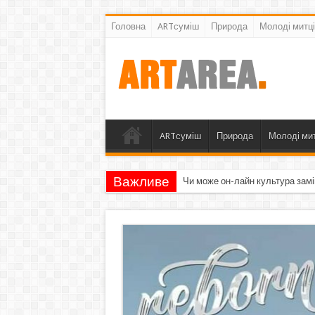
Головна
ARTсуміш
Природа
Молоді митці
ARTсуміш
Природа
Молоді мит
Важливе
Чи може он-лайн культура замі