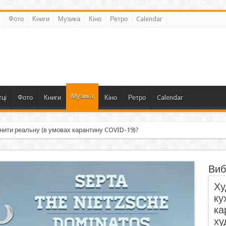
Фото
Книги
Музика
Кіно
Ретро
Calendar
Музика
ці
Фото
Книги
Кіно
Ретро
Calendar
нити реальну (в умовах карантину COVID-19)?
Виб
Ху
ку
ка
ху