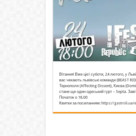
Вітання! Вже цієї суботи, 24 лютого, у Льві
вас чекають львівські команди (BEAST RIDERS
Тернополя (Affecting Dissent), Києва (Do
стане ще один одеський гурт – Septa. Заві
Початок о 18.00
Квитки за посиланням:
https://gastroli.ua/