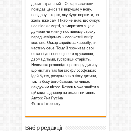
досить трагічний – Оскар назавжди
покидає цей світ й вирушає у нову,
невідану історію, яку буде вершити, на
жаль, вже сам. Ніхто не знає, що очікує
нас після смерті, а змиритися з цією
думкою чи жити у постійному страху
перед невідомим – особистий вибір
кожного. Оскар сприймає хворобу, як
частину себе. Тому й проживає свої
останні дні повноцінно: з дружиною,
двома дітьми, зустрівши старість.
Невелика розповідь про хвору дитину,
що містить так багато філософських
ідей буття, роздумів як з боку дитини,
так і з боку його батьків, не лишає
байдужим нікого. Кожен може знайти в
цій книзі відповіді на власні питання.
Автор: Яна Русіна
Фото з Інтернету
Вибір редакції