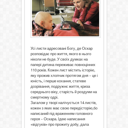
Усі листи адресовані Богу, де Оскар
розповідає про життя, якого в нього
ніколи не буде. У своїх думках на
папері дитина переживає повноцінних
110 років. Кожен лист містить історію,
яку прожив хлопчик протягом дня – це і
юність, і перше кохання, статеве
дозрівання, подружнє життя, криза
середнього віку, старість й роздуми на
смертному одрі.
Загалом у творі налічується 14 листів,
кожен з яких має свою передісторію,бо
написаний під враженням головного
героя – Оскара. Ідею написання
«відгуків» про прожиту добу, дала