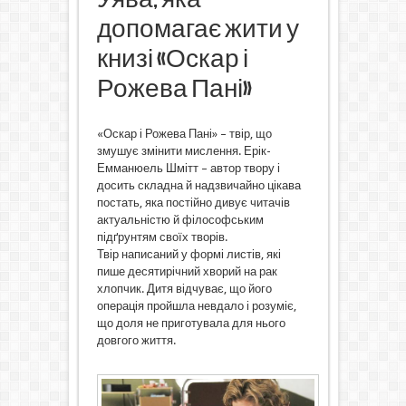
допомагає жити у
книзі «Оскар і
Рожева Пані»
«Оскар і Рожева Пані» – твір, що
змушує змінити мислення. Ерік-
Емманюель Шмітт – автор твору і
досить складна й надзвичайно цікава
постать, яка постійно дивує читачів
актуальністю й філософським
підґрунтям своїх творів.
Твір написаний у формі листів, які
пише десятирічний хворий на рак
хлопчик. Дитя відчуває, що його
операція пройшла невдало і розуміє,
що доля не приготувала для нього
довгого життя.