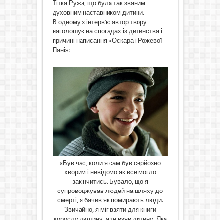
Тітка Ружа, що була так званим
духовним наставником дитини.
В одному з інтерв’ю автор твору
наголошує на спогадах із дитинства і
причині написання «Оскара і Рожевої
Пані»:
«Був час, коли я сам був серйозно
хворим і невідомо як все могло
закінчитись. Бувало, що я
супроводжував людей на шляху до
смерті, я бачив як помирають люди.
Звичайно, я міг взяти для книги
дорослу людину, але взяв дитину. Яка