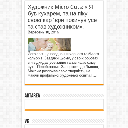
Художник Micro Cuts: « Я
був кухарем, та на піку
своєї кар`єри покинув усе
та став художником».
Вересень 18, 2016
Його світ- це поєднання чорного та білого
кольорів. Завдяки цьому, у своїх роботах
він відкидає усе зайве та залишає саму
суть. Переїхавши з Запоріжжя до Львова,
Максим розпочав свою творчість, не
маючи профільної художньої освіти.
[…]
ArtArea
VK