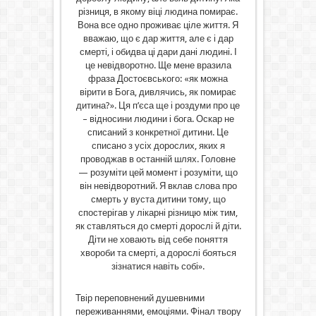
різниця, в якому віці людина помирає.
Вона все одно проживає ціле життя. Я
вважаю, що є дар життя, але є і дар
смерті, і обидва ці дари дані людині. І
це невідворотно. Ще мене вразила
фраза Достоєвського: «як можна
вірити в Бога, дивлячись, як помирає
дитина?». Ця п’єса ще і роздуми про це
– відносини людини і бога. Оскар не
списаний з конкретної дитини. Це
списано з усіх дорослих, яких я
проводжав в останній шлях. Головне
— розуміти цей момент і розуміти, що
він невідворотний. Я вклав слова про
смерть у вуста дитини тому, що
спостерігав у лікарні різницю між тим,
як ставляться до смерті дорослі й діти.
Діти не ховають від себе поняття
хвороби та смерті, а дорослі бояться
зізнатися навіть собі».
Твір переповнений душевними
переживаннями, емоціями. Фінал твору