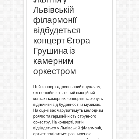
Львівській
філармонії
відбудеться
концерт Єгора
Грушина із
камерним
оркестром
Цей концерт адресований слухачам,
які полюбляють тісний емоційний
контакт камерних концертів та хочуть
відпочити від буденності із музикою.
На сцені вас чаруватимуть мелодизм
роялю та гармонійність струнного
оркестру. На концерті, який
відбудеться у Львівській філармонії,
артист поділиться розширеною