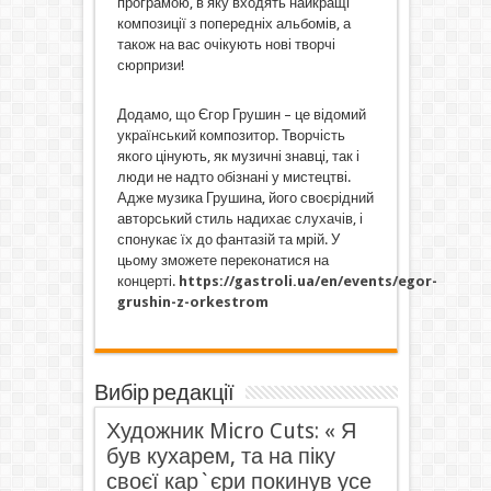
програмою, в яку входять найкращі
композиції з попередніх альбомів, а
також на вас очікують нові творчі
сюрпризи!
Додамо, що Єгор Грушин – це відомий
український композитор. Творчість
якого цінують, як музичні знавці, так і
люди не надто обізнані у мистецтві.
Адже музика Грушина, його своєрідний
авторський стиль надихає слухачів, і
спонукає їх до фантазій та мрій. У
цьому зможете переконатися на
концерті.
https://gastroli.ua/en/events/egor-
grushin-z-orkestrom
Вибір редакції
Художник Micro Cuts: « Я
був кухарем, та на піку
своєї кар`єри покинув усе