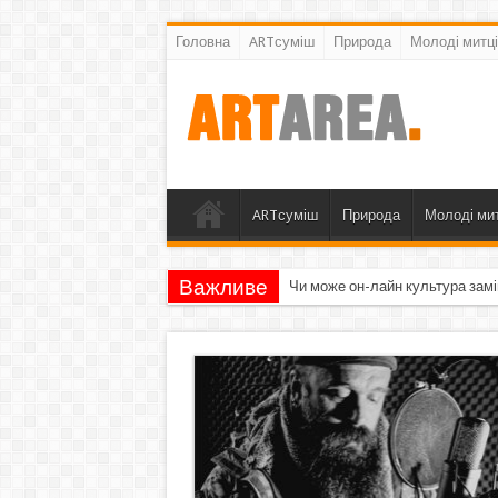
Головна
ARTсуміш
Природа
Молоді митці
ARTсуміш
Природа
Молоді мит
Важливе
Чи може он-лайн культура замі