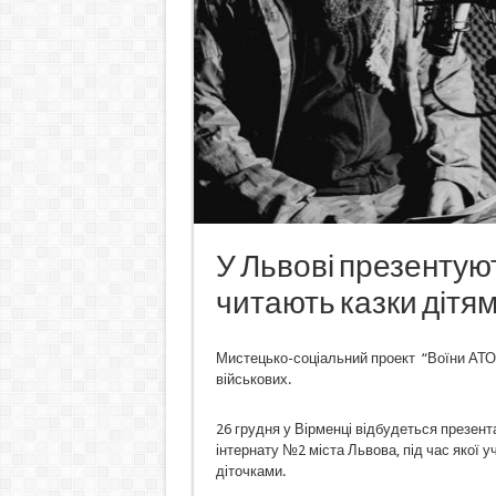
У Львові презентую
читають казки дітям
Мистецько-соціальний проект “Воїни АТО чи
військових.
26 грудня у Вірменці відбудеться презента
інтернату №2 міста Львова, під час якої 
діточками.