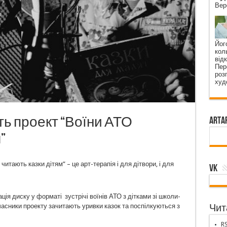
Вер
Його
коль
від
Пер
роз
худ
ть проект “Воїни АТО
ArtA
”
тають казки дітям” – це арт-терапія і для дітвори, і для
VK
ція диску у форматі зустрічі воїнів АТО з дітками зі школи-
учасники проекту зачитають уривки казок та поспілкуються з
Чита
RS