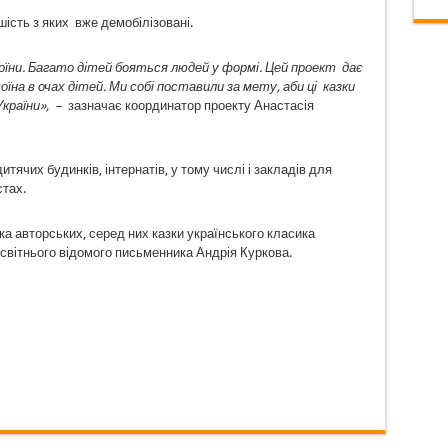
шість з яких вже демобілізовані.
воїни. Багато дітей бояться людей у формі. Цей проект дає
їна в очах дітей. Ми собі поставили за мету, аби ці казки
 України», –
зазначає координатор проекту Анастасія
ячих будинків, інтернатів, у тому числі і закладів для
стах.
лька авторських, серед них казки українського класика
вітнього відомого письменника Андрія Куркова.