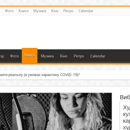
Фото
Книги
Музика
Кіно
Ретро
Calendar
Книги
ці
Фото
Музика
Кіно
Ретро
Calendar
нити реальну (в умовах карантину COVID-19)?
Виб
Ху
ку
ка
ху