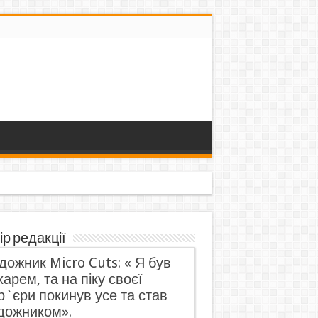
ір редакції
дожник Micro Cuts: « Я був
харем, та на піку своєї
р`єри покинув усе та став
дожником».