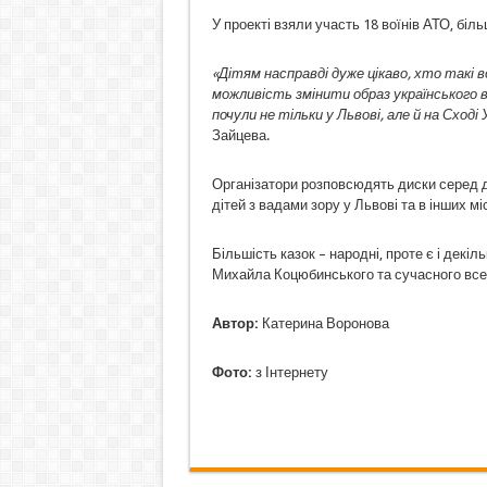
У проекті взяли участь 18 воїнів АТО, біль
«Дітям насправді дуже цікаво, хто такі 
можливість змінити образ українського во
почули не тільки у Львові, але й на Сході
Зайцева.
Організатори розповсюдять диски серед дит
дітей з вадами зору у Львові та в інших мі
Більшість казок – народні, проте є і декі
Михайла Коцюбинського та сучасного всес
Автор:
Катерина Воронова
Фото:
з Інтернету