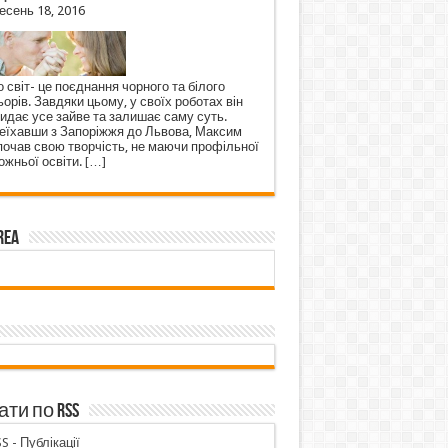
есень 18, 2016
 світ- це поєднання чорного та білого
орів. Завдяки цьому, у своїх роботах він
кидає усе зайве та залишає саму суть.
еїхавши з Запоріжжя до Львова, Максим
почав свою творчість, не маючи профільної
ожньої освіти.
[…]
rea
ти по RSS
S - Публікації