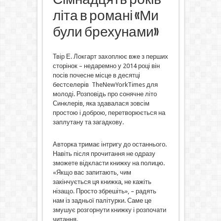
літа в романі «Ми
були брехунами»
Твір Е. Локгарт захоплює вже з перших
сторінок – недаремно у 2014 році він
посів почесне місце в десятці
бестселерів TheNewYorkTimes для
молоді. Розповідь про сонячне літо
Синклерів, яка здавалася зовсім
простою і доброю, перетворюється на
заплутану та загадкову.
Авторка тримає інтригу до останнього.
Навіть після прочитання не одразу
зможете відкласти книжку на полицю.
«Якщо вас запитають, чим
закінчується ця книжка, не кажіть
нізащо. Просто збрешіть», – радять
нам із задньої палітурки. Саме це
змушує розгорнути книжку і розпочати
читання.