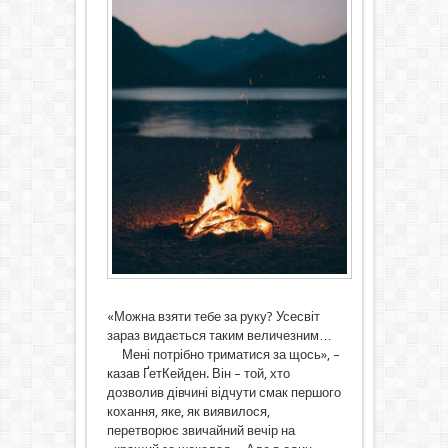
«Можна взяти тебе за руку? Усесвіт
зараз видається таким величезним…
Мені потрібно триматися за щось», –
казав ҐетКейден. Він – той, хто
дозволив дівчині відчути смак першого
кохання, яке, як виявилося,
перетворює звичайний вечір на