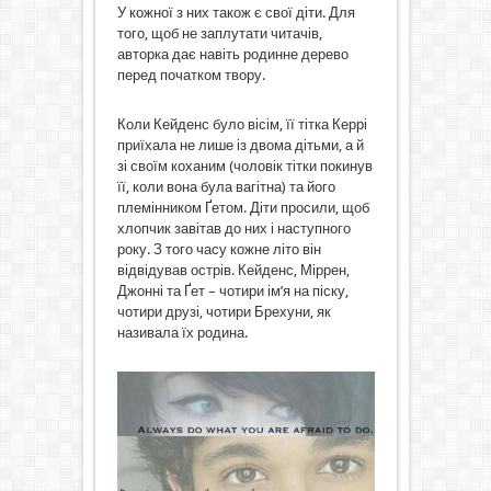
У кожної з них також є свої діти. Для
того, щоб не заплутати читачів,
авторка дає навіть родинне дерево
перед початком твору.
Коли Кейденс було вісім, її тітка Керрі
приїхала не лише із двома дітьми, а й
зі своїм коханим (чоловік тітки покинув
її, коли вона була вагітна) та його
племінником Ґетом. Діти просили, щоб
хлопчик завітав до них і наступного
року. З того часу кожне літо він
відвідував острів. Кейденс, Міррен,
Джонні та Ґет – чотири ім’я на піску,
чотири друзі, чотири Брехуни, як
називала їх родина.