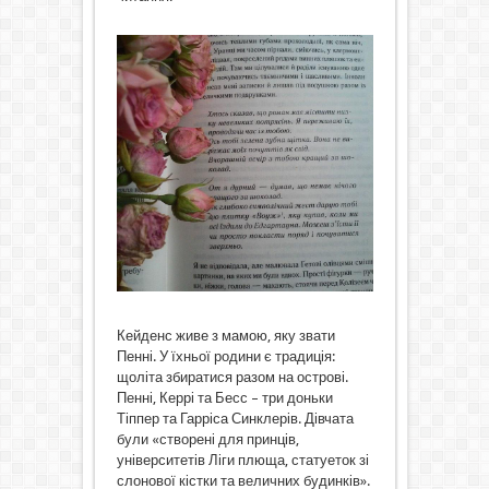
Кейденс живе з мамою, яку звати
Пенні. У їхньої родини є традиція:
щоліта збиратися разом на острові.
Пенні, Керрі та Бесс – три доньки
Тіппер та Гарріса Синклерів. Дівчата
були «створені для принців,
університетів Ліги плюща, статуеток зі
слонової кістки та величних будинків».