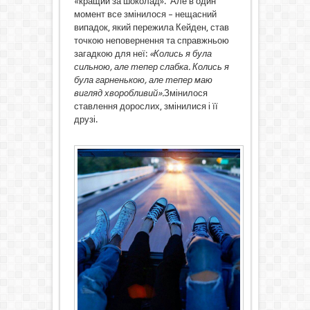
«кращий за шоколад». Але в один
момент все змінилося – нещасний
випадок, який пережила Кейден, став
точкою неповернення та справжньою
загадкою для неї:
«Колись я була
сильною, але тепер слабка. Колись я
була гарненькою, але тепер маю
вигляд хворобливий».
Змінилося
ставлення дорослих, змінилися і її
друзі.