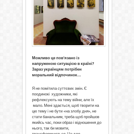
Можливо це пов’язано із
напруженою ситуацією в країні?
Зараз українцям потрібен
моральний відпочинок…
Я не помітила суттєвих змін. Є
поодинокі художники, які
рефлексують на тему війни, але їх
мало. Мені здається, щоб творити на
цю тему і не бути «на злобу дня», не
стати банальним, треба щоб пройшов
якийсь час, поки образ і відношення до
нього, так би мовити,
трансформуються. Це для