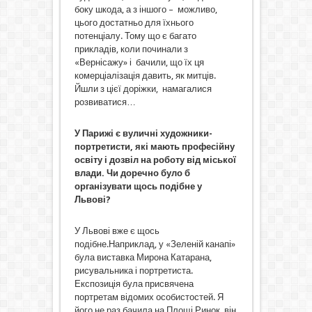
боку шкода, а з іншого – можливо,
цього достатньо для їхнього
потенціалу. Тому що є багато
прикладів, коли починали з
«Вернісажу» і бачили, що їх ця
комерціалізація давить, як митців.
Йшли з цієї доріжки, намагалися
розвиватися…
У Парижі є вуличні художники-
портретисти, які мають професійну
освіту і дозвіл на роботу від міської
влади. Чи доречно було б
організувати щось подібне у
Львові?
У Львові вже є щось
подібне.Наприклад, у «Зеленій канапі»
була виставка Мирона Катарана,
рисувальника і портретиста.
Експозиція була присвячена
портретам відомих особистостей. Я
його не раз бачила на Площі Ринок, він