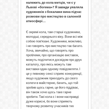
належить до кола митців, чи є у
Львові «богема»? Я завжди уявляла
художників з бокалами вина підчас
розмови про мистецтво в салонній
атмосфері…
Є окремі кола, там старші художники,
молодші, середнього віку. Вони всі між
собою пов’язані. Художники, можливо,
і не говорять про мистецтво так багато.
Хоча, звичайно, що говорять про
проблеми, про організацію виставок,
можуть поділитися досвідом про друк
каталогу, про якісь можуть там
виставки один одному повідомляти. І
це у певному сенсі сприяє конкуренції,
якщо художник приходить до свого
колеги в майстерню, бачить, що той
зробив щось гарне, це його піддіває,
він також хоче щось таке гарне
зробити. Такі кола є і вони насправді
дуже корисні, бо вони сприяють
творчому розвитку учасників тих