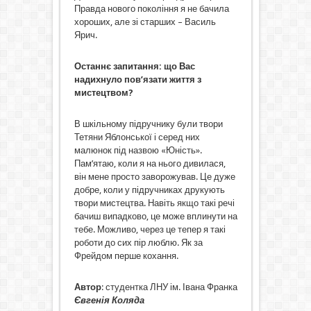
Правда нового покоління я не бачила
хороших, але зі старших – Василь
Ярич.
Останнє запитання: що Вас
надихнуло пов’язати життя з
мистецтвом?
В шкільному підручнику були твори
Тетяни Яблонської і серед них
малюнок під назвою «Юність».
Пам’ятаю, коли я на нього дивилася,
він мене просто заворожував. Це дуже
добре, коли у підручниках друкують
твори мистецтва. Навіть якщо такі речі
бачиш випадково, це може вплинути на
тебе. Можливо, через це тепер я такі
роботи до сих пір люблю. Як за
Фрейдом перше кохання.
Автор
: студентка ЛНУ ім. Івана Франка
Євгенія Коляда