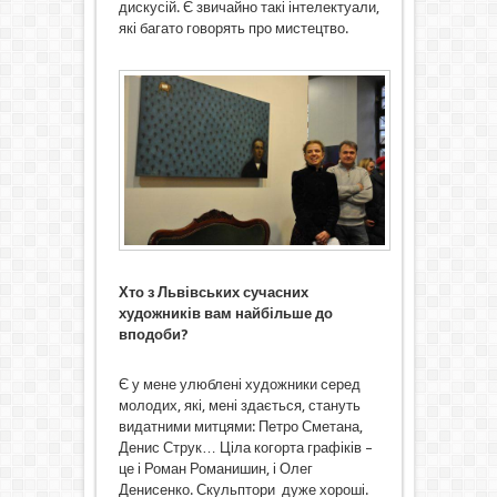
дискусій. Є звичайно такі інтелектуали,
які багато говорять про мистецтво.
Хто з Львівських сучасних
художників вам найбільше до
вподоби?
Є у мене улюблені художники серед
молодих, які, мені здається, стануть
видатними митцями: Петро Сметана,
Денис Струк… Ціла когорта графіків –
це і Роман Романишин, і Олег
Денисенко. Скульптори дуже хороші.