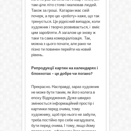
там ціле літо стояв і малював людей.
Також за гроші. Катаран має свій
почерк, а про цю «роботу» каже, що так
тренується. Це рідкісний випадок, коли
художник і творчо розвивається, і вміє
цим заробляти. А загалом це знову ж
таки та сама комерціалізація. Так,
можна з цього почати, але рано чи
пізно ти повинен перейти на новий
рівень.
Репродукції картин на календарях і
блокнотах – це добре чи погано?
Прекрасно. Насправді, зараз художник
не може бути таким, як його колега в
епоху Відродження. Дуже швидко
змінюється інформаційний простір і
картинки перед очима, тому
художнику, щоб про нього не забули,
треба постійно про себе нагадувати,
бути перед очима. І тому, якщо йому