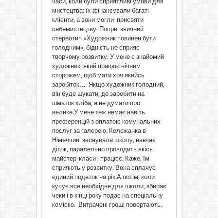
часи, коли були сприятливі умови для
мистецтва: їх фінансували багаті
клієнти, а вони могли присвяти
себемистецтву. Попри звичний
стереотип «Художник повинен бути
голодним», бідність не сприяє
творчому розвитку. У мене є знайомий
художник, який працює нічним
сторожем, щоб мати хоч якийсь
заробіток… Якщо художник голодний,
він буде шукати, де заробити на
шматок хліба, а не думати про
велике.У мене теж немає навіть
преференцій з оплатою комунальних
послуг за галерею. Колежанка в
Німеччині заснувала школу, навчає
діток, паралельно проводить якісь
майстер-класи і працює. Каже, їм
сприяють у розвитку. Вона сплачує
єдиний податок на рік.А потім, коли
купує все необхідне для школи, збирає
чеки і в кінці року подає на спеціальну
комісію. Витрачені гроші повертають.