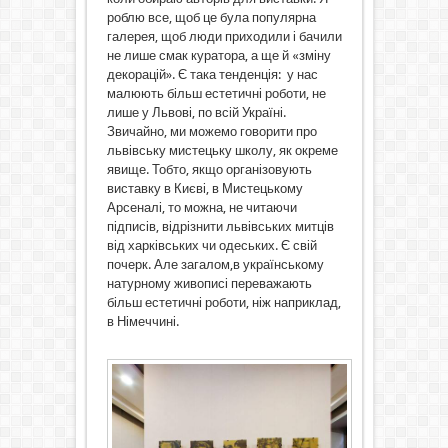
роблю все, щоб це була популярна
галерея, щоб люди приходили і бачили
не лише смак куратора, а ще й «зміну
декорацій». Є така тенденція: у нас
малюють більш естетичні роботи, не
лише у Львові, по всій Україні.
Звичайно, ми можемо говорити про
львівську мистецьку школу, як окреме
явище. Тобто, якщо організовують
виставку в Києві, в Мистецькому
Арсеналі, то можна, не читаючи
підписів, відрізнити львівських митців
від харківських чи одеських. Є свій
почерк. Але загалом,в українському
натурному живописі переважають
більш естетичні роботи, ніж наприклад,
в Німеччині.