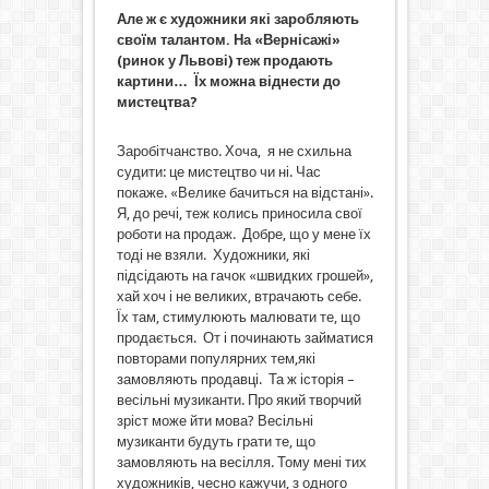
Але ж є художники які заробляють
своїм талантом. На «Вернісажі»
(ринок у Львові) теж продають
картини… Їх можна віднести до
мистецтва?
Заробітчанство. Хоча, я не схильна
судити: це мистецтво чи ні. Час
покаже. «Велике бачиться на відстані».
Я, до речі, теж колись приносила свої
роботи на продаж. Добре, що у мене їх
тоді не взяли. Художники, які
підсідають на гачок «швидких грошей»,
хай хоч і не великих, втрачають себе.
Їх там, стимулюють малювати те, що
продається. От і починають займатися
повторами популярних тем,які
замовляють продавці. Та ж історія –
весільні музиканти. Про який творчий
зріст може йти мова? Весільні
музиканти будуть грати те, що
замовляють на весілля. Тому мені тих
художників, чесно кажучи, з одного