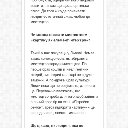
пропонують, оформити його творами
зошити, чи там ще щось, це тільки
плюс. До того ж буде прививати
людям естетичний смак, любов до
мистецтва.
Чи можна вважати мистецтвом
«картину як елемент інтер’єру»?
Такий у нас покупець у Львові. Немає
таких колекціонерів, які збирають
мистецтво заради мистецтва. По-
перше брак коштів в інтелігентних
людей, викладачі та лікарі не є дуже
заможні. А по-друге, брак культури.
Люди поки що не розуміють, для чого
це. Переважно вважають, що
мистецтво треба для того, щоб зайняти
вільний простір на стіні. «Я зробив
ремонт, треба підібрати картину» – це,
я сподіваюся, явище тимчасове.
Ще цікаво, як людині, яка не