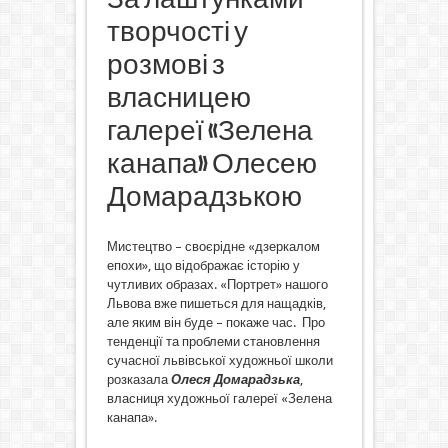
творчості у
розмові з
власницею
галереї «Зелена
канапа» Олесею
Домарадзькою
Мистецтво – своєрідне «дзеркалом
епохи», що відображає історію у
чутливих образах. «Портрет» нашого
Львова вже пишеться для нащадків,
але яким він буде – покаже час. Про
тенденції та проблеми становлення
сучасної львівської художньої школи
розказала
Олеся Домарадзька
,
власниця художньої галереї «Зелена
канапа».