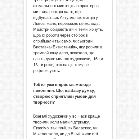
актуального мистецтва характерна
миттєва реакція на те, що
відбувається. Актуальних митців у
Львові мало, переважно це молодь.
Майстри обирають вічні теми, хочуть,
щоб їх роботи через сто років
сприймали так само, як сьогодні.
Виставка«Екзистенція», яку робили в
трамвайному депо, показала, що
навіть дуже молоді художники, 16-ти –
18-ти років, теж на цю тему не
рефлексують.
Тобто, уже підростає молоде
покоління. Що, на Вашу думку,
створює сприятливі умови для
творчості?
Взагалі художники у всі часи краще
творили, коли мали підтримку.
Скажімо, такі генії, як Веласкес, чи
Мікеланжело, чи да Вінчі, жили в ті