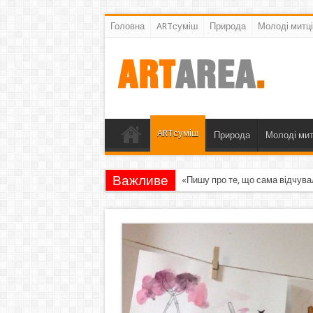
Головна
ARTсуміш
Природа
Молоді митці
ARTсуміш
Природа
Молоді мит
Важливе
«Пишу про те, що сама відчува