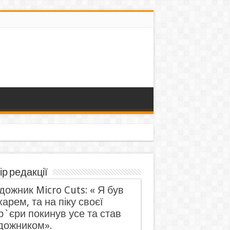
ір редакції
дожник Micro Cuts: « Я був
харем, та на піку своєї
р`єри покинув усе та став
дожником».