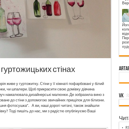
Вер
Його
коль
від
Пер
роз
худ
гуртожицьких стінах
ArtA
я живе у гуртожитку. Стіни у її кімнаті пофарбовані у білий
юнки, чи шпалери. Щоб прикрасити свою домівку дівчина
VK
руч намалювала дизайнерські малюнки. Де зобразила вино з
оване до стіни з допомогою звичайних прищіпок для білизни.
ня фотосушка”. А ви, наші дорогі читачі, також знайшли
вку? Тоді пишіть до нас, ми з радістю опублікуємо Ваші
Чита
RS