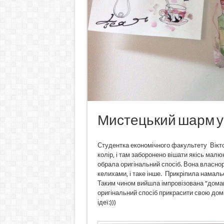
Мистецький шарм у 
Студентка економічного факультету Вікторі
колір, і там заборонено вішати якісь мал
обрала оригінальний спосіб. Вона власно
келихами, і таке інше. Прикріпила намаль
Таким чином вийшла імпровізована “домаш
оригінальний спосіб прикрасити свою домі
ідеї:)))