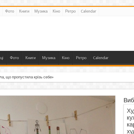
Фото
Книги
Музика
Кіно
Ретро
Calendar
ці
Фото
Книги
Музика
Кіно
Ретро
Calendar
ла, що пропустила крізь себе»
Виб
Ху
ку
ка
ху