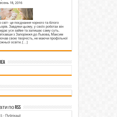
есень 18, 2016
 світ- це поєднання чорного та білого
орів. Завдяки цьому, у своїх роботах він
кидає усе зайве та залишає саму суть.
еїхавши з Запоріжжя до Львова, Максим
почав свою творчість, не маючи профільної
ожньої освіти.
[…]
rea
ти по RSS
S - Публікації