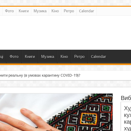
Фото
Книги
Музика
Кіно
Ретро
Calendar
ці
Фото
Книги
Музика
Кіно
Ретро
Calendar
нити реальну (в умовах карантину COVID-19)?
Виб
Ху
ку
ка
ху