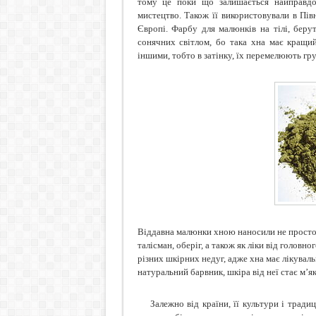
тому це поки що залишається найправдо
мистецтво. Також її використовували в Півн
Європі. Фарбу для малюнків на тілі, берут
сонячних світлом, бо така хна має кращий 
іншими, тобто в затінку, їх перемелюють гр
Віддавна малюнки хною наносили не просто д
талісман, оберіг, а також як ліки від головн
різних шкірних недуг, адже хна має лікувальн
натуральний барвник, шкіра від неї стає м’
Залежно від країни, її культури і трад