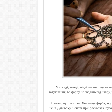
Мехенді, менді, мінді — мистецтво ма
татуювання, бо фарбу не вводять під шкіру, 
Взагалі, що таке хна. Хна — це фарба, яку
н.е. в Давньому Єгипті при роскопках бул