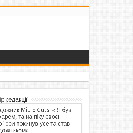
ір редакції
дожник Micro Cuts: « Я був
харем, та на піку своєї
р`єри покинув усе та став
дожником».