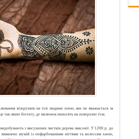
лювання візерунків на тілі людини хною, яке не вважається за
це так зване біотату, де малюнок наносять на поверхню тіла.
 видобувають з висушених листків дерева лавсонії. У 1200 р. до
о виявлено мумій із пофарбованими нігтями та волоссям хною,