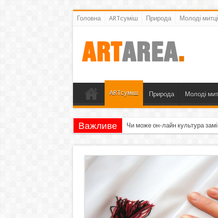
Головна
ARTсуміш
Природа
Молоді митці
ARTсуміш
Природа
Молоді мит
Важливе
Чи може он-лайн культура замі