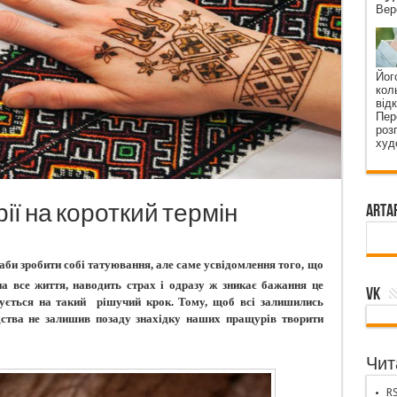
Вер
Його
коль
від
Пер
роз
худ
рії на короткий термін
ArtA
аби зробити собі татуювання, але саме усвідомлення того, що
на все життя, наводить страх і одразу ж зникає бажання це
VK
ується на такий
рішучий крок. Тому, щоб всі залишились
дства не залишив позаду знахідку наших пращурів творити
Чита
RS