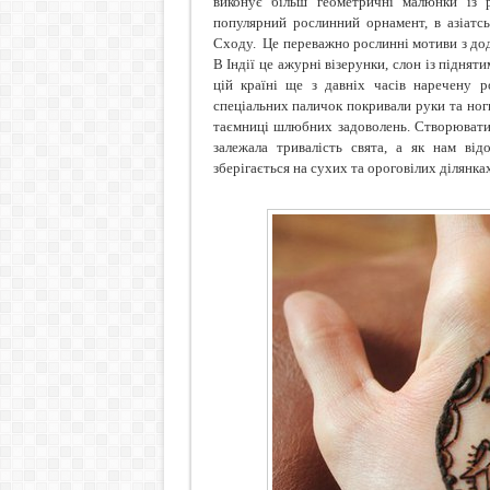
виконує більш геометричні малюнки із рі
популярний рослинний орнамент, в азіатсь
Сходу.
Це переважно рослинні мотиви з дод
В Індії це ажурні візерунки, слон із підняти
цій країні ще з давніх часів наречену 
спеціальних паличок покривали руки та ног
таємниці шлюбних задоволень. Створювати
залежала тривалість свята, а як нам ві
зберігається на сухих та ороговілих ділянках