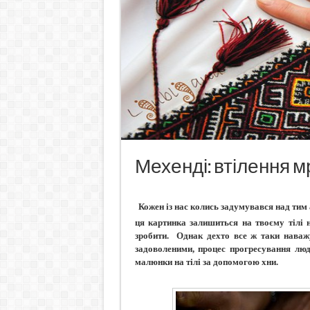
Мехенді: втілення м
Кожен із нас колись задумувався над тим 
ця картинка залишиться на твоєму тілі 
зробити.
Однак дехто все ж таки наваж
задоволеними, процес прогресування лю
малюнки на тілі за допомогою хни.