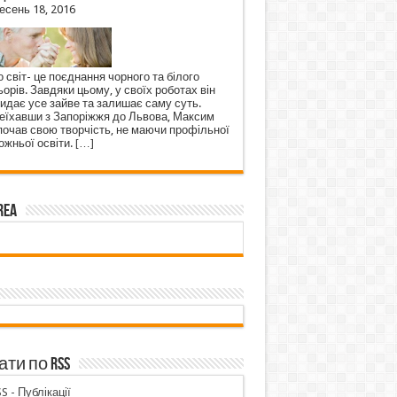
есень 18, 2016
 світ- це поєднання чорного та білого
орів. Завдяки цьому, у своїх роботах він
кидає усе зайве та залишає саму суть.
еїхавши з Запоріжжя до Львова, Максим
почав свою творчість, не маючи профільної
ожньої освіти.
[…]
rea
ти по RSS
S - Публікації