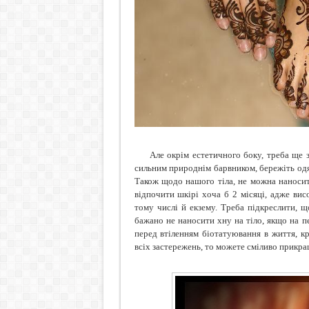
А
ле окрім естетичного боку, треба ще 
сильним природнім барвником, бережіть одя
Також щодо нашого тіла, не можна наносити
відпочити шкірі хоча б 2 місяці, адже вис
тому числі й екзему. Треба підкреслити, щ
бажано не наносити хну на тіло, якщо на 
перед втіленням біотатуювання в життя, к
всіх застережень, то можете сміливо прикраш