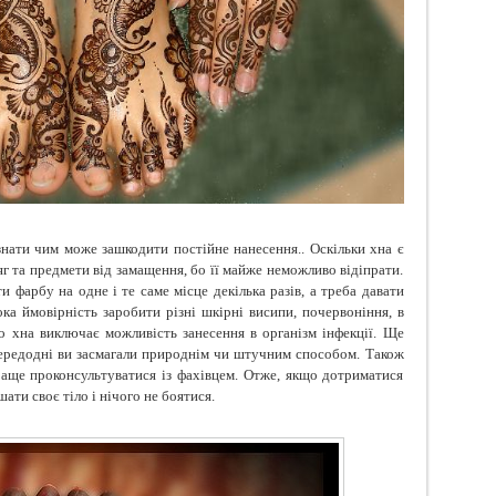
знати чим може зашкодити постійне нанесення.. Оскільки хна є
г та предмети від замащення, бо її майже неможливо відіпрати.
 фарбу на одне і те саме місце декілька разів, а треба давати
ока ймовірність заробити різні шкірні висипи, почервоніння, в
о хна виключає можливість занесення в організм інфекції. Ще
передодні ви засмагали природнім чи штучним способом. Також
раще проконсультуватися із фахівцем. Отже, якщо дотриматися
ати своє тіло і нічого не боятися.