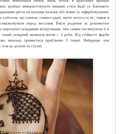
зних комбінацій гачків, ліній, точок, в арабських країнах
ких країнах використовують змішані стилі Індії та Близького
аванням цяток на кінчики пальців або повне їх зафарбовування.
м хоботом, що означає символ удачі, квіти лотоса та ін., також в
розмальовували перед весіллям. Вмілі родички за допомогою
и нареченої складними візерунками, тим самим посвячуючи її в
 такий складний малюнок могли і
2 доби. Від стійкості фарби
домо, махенді тримається приблизно 3 тижні. Найкраще хна
 тіла це долоні та ступні.