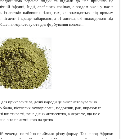
подібнішою версією звідки та відколи до нас прийшло це
ічній Африці, Індії, арабських країнах, а згодом вже і у нас в
ь із листків найвищих гілок, тих, які знаходяться під прямим
пігмент і краще забарвлює, а ті листки, які знаходяться під
убше і використовують для фарбування волосся.
ля прикраси тіла, деякі народи це використовували як
ого болю, кісткових захворювань, подряпин, ран, виразок та
і властивості, вона діє як антисептик, а через те, що це є
якшою та приємнішою на дотик.
ицій мехенді постійно приймало різну форму. Так народ Африки