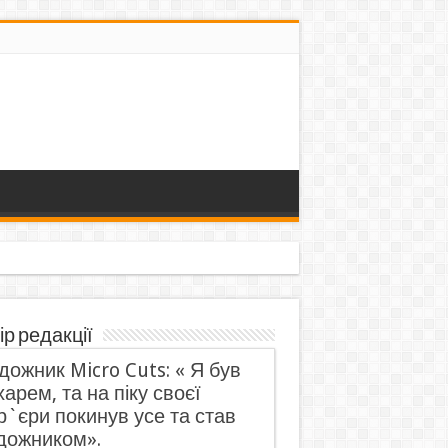
ір редакції
дожник Micro Cuts: « Я був
харем, та на піку своєї
р`єри покинув усе та став
дожником».