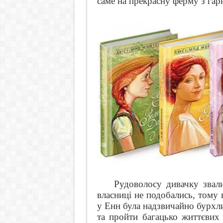
саме на прекрасну ферму з га
Рудоволосу дивачку звали
власниці не подобались, тому 
у Енн була надзвичайно бурхли
та пройти багацько життєвих