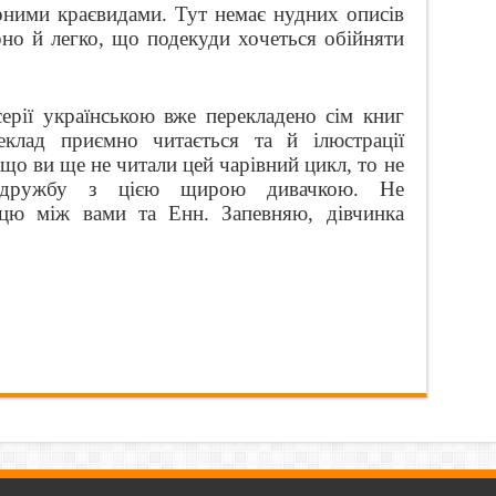
арними краєвидами. Тут немає нудних описів
рно й легко, що подекуди хочеться обійняти
серії українською вже перекладено сім книг
еклад приємно читається та й ілюстрації
о ви ще не читали цей чарівний цикл, то не
е дружбу з цією щирою дивачкою. Не
ицю між вами та Енн. Запевняю, дівчинка