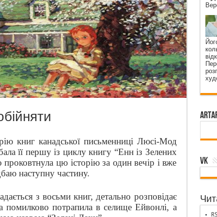
Вер
Його
коль
від
Пер
роз
худ
 обійняти
ArtA
ерію книг канадської письменниці Люсі-Мод
ала її першу із циклу книгу “Енн із Зелених
VK
о проковтнула цю історію за один вечір і вже
дбаю наступну частину.
ається з восьми книг, детально розповідає
Чита
ра помилково потрапила в селище Ейвонлі, а
RS