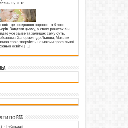
есень 18, 2016
 світ- це поєднання чорного та білого
орів. Завдяки цьому, у своїх роботах він
кидає усе зайве та залишає саму суть.
еїхавши з Запоріжжя до Львова, Максим
почав свою творчість, не маючи профільної
ожньої освіти.
[…]
rea
ти по RSS
S - Публікації