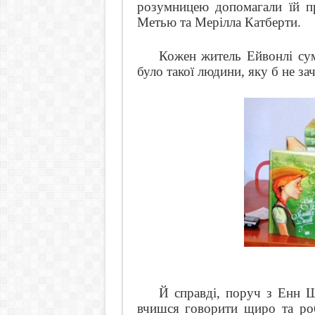
розумницею допомагали їй пр
Метью та Мерілла Катберти.
Кожен житель Ейвонлі су
було такої людини, яку б не за
Й справді, поруч з Енн 
вчишся говорити щиро та роб