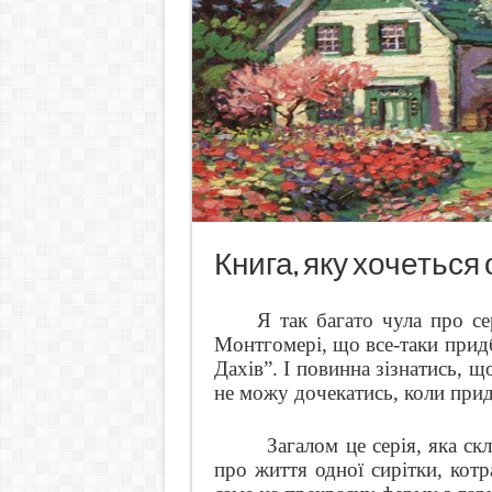
Книга, яку хочеться
Я так багато чула про с
Монтгомері, що все-таки придб
Дахів”. І повинна зізнатись, щ
не можу дочекатись, коли при
Загалом це серія, яка склад
про життя одної сирітки, кот