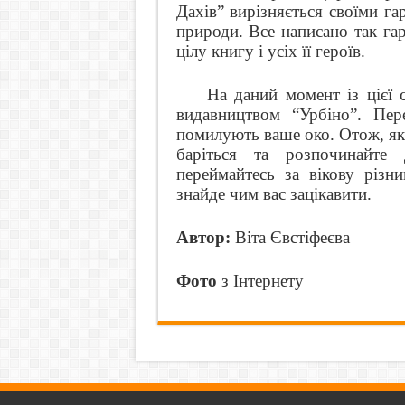
Дахів” вирізняється своїми г
природи. Все написано так га
цілу книгу і усіх її героїв.
На даний момент із цієї 
видавництвом “Урбіно”. Пер
помилують ваше око. Отож, якщ
баріться та розпочинайт
переймайтесь за вікову різн
знайде чим вас зацікавити.
Автор:
В
іта Євстіфеєва
Фото
з Інтернету