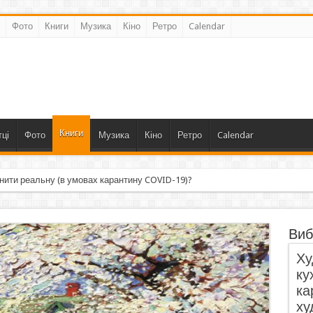
Фото
Книги
Музика
Кіно
Ретро
Calendar
Книги
ці
Фото
Музика
Кіно
Ретро
Calendar
нити реальну (в умовах карантину COVID-19)?
Виб
Ху
ку
ка
ху