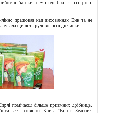
ийомні батьки, немолоді брат зі сестрою:
млінно працював над вихованням Енн та не
чарувала щирість рудоволосої дівчинки.
Ширлі помічаєш більше приємних дрібниць,
ити все з совістю. Книга “Енн із Зелених