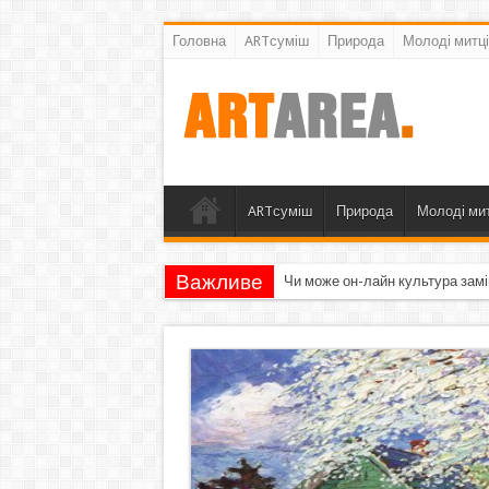
Головна
ARTсуміш
Природа
Молоді митці
ARTсуміш
Природа
Молоді мит
Важливе
Чи може он-лайн культура замі