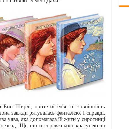
рною назвою “Зелені Дахи”.
 Енн Ширлі, проте ні ім’я, ні зовнішність
вона завжди рятувалась фантазією. І справді,
ва уява, яка допомагала їй жити у сиротинці
 незгод. Ще стати справжньою красунею та