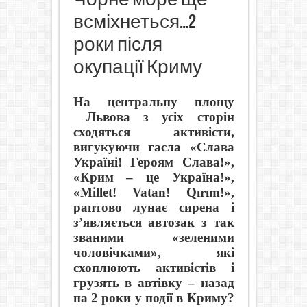
всміхнеться…2
роки після
окупації Криму
На центральну площу
Львова з усіх сторін
сходяться активісти,
вигукуючи гасла «Слава
Україні! Героям Слава!»,
«Крим – це Україна!»,
«Millet! Vatan! Qırım!»,
раптово лунає сирена і
з’являється автозак з так
званими «зеленими
чоловічками», які
схоплюють активістів і
грузять в автівку – назад
на 2 роки у події в Криму?