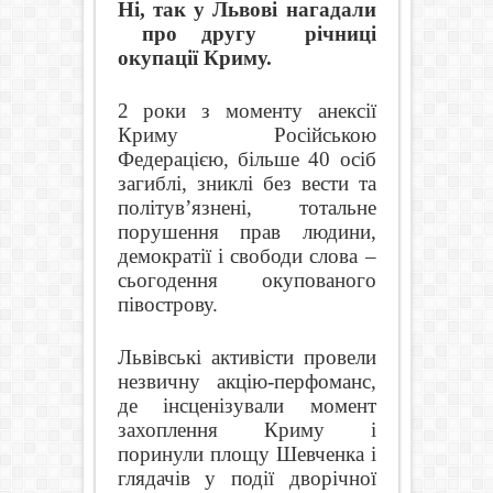
Ні, так у Львові нагадали
про другу
річниці
окупації Криму.
2 роки з моменту анексії
Криму Російською
Федерацією, більше 40 осіб
загиблі, зниклі без вести та
політув’язнені, тотальне
порушення прав людини,
демократії і свободи слова –
сьогодення окупованого
півострову.
Львівські активісти провели
незвичну акцію-перфоманс,
де інсценізували момент
захоплення Криму і
поринули площу Шевченка і
глядачів у події дворічної