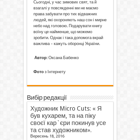
Сьогодні, у час зимових свят, та й
взагалі у повсякденні ми не маємо
права забувати про тих відважних
людей, які охороняють наш сон і мирне
небо над головою. Подарувати книгу
воїну це найменше, що можемо
зробити. Однак і така допомога вкрай
важлива – кажуть оборонці України.
Автор
: Оксана Бабенко
Фото
з Інтернету
Вибір редакції
Художник Micro Cuts: « Я
був кухарем, та на піку
своєї кар`єри покинув усе
та став художником».
Вересень 18, 2016