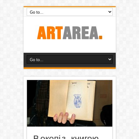
В окопі з… книгою