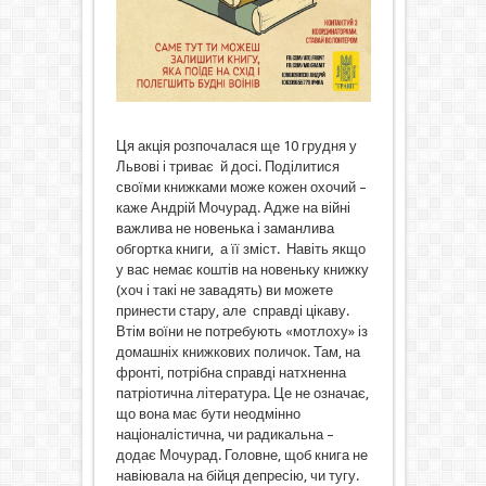
Ця акція розпочалася ще 10 грудня у
Львові і триває й досі. Поділитися
своїми книжками може кожен охочий –
каже Андрій Мочурад. Адже на війні
важлива не новенька і заманлива
обгортка книги, а її зміст. Навіть якщо
у вас немає коштів на новеньку книжку
(хоч і такі не завадять) ви можете
принести стару, але справді цікаву.
Втім воїни не потребують «мотлоху» із
домашніх книжкових поличок. Там, на
фронті, потрібна справді натхненна
патріотична література. Це не означає,
що вона має бути неодмінно
націоналістична, чи радикальна –
додає Мочурад. Головне, щоб книга не
навіювала на бійця депресію, чи тугу.