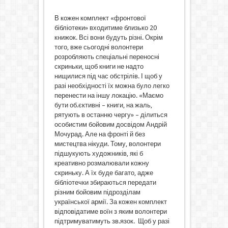
В кожен комплект «фронтової
бібліотеки» входитиме близько 20
книжок. Всі вони будуть різні. Окрім
того, вже сьогодні волонтери
розробляють спеціальні переносні
скриньки, щоб книги не надто
нищилися під час обстрілів. І щоб у
разі необхідності їх можна було легко
перенести на іншу локацію. «Маємо
бути об.єктивні – книги, на жаль,
рятують в останню чергу» – ділиться
особистим бойовим досвідом Андрій
Мочурад. Але на фронті й без
мистецтва нікуди. Тому, волонтери
підшукують художників, які б
креативно розмалювали кожну
скриньку. А їх буде багато, адже
бібліотечки збираються передати
різним бойовим підрозділам
української армії. За кожен комплект
відповідатиме воїн з яким волонтери
підтримуватимуть зв.язок. Щоб у разі