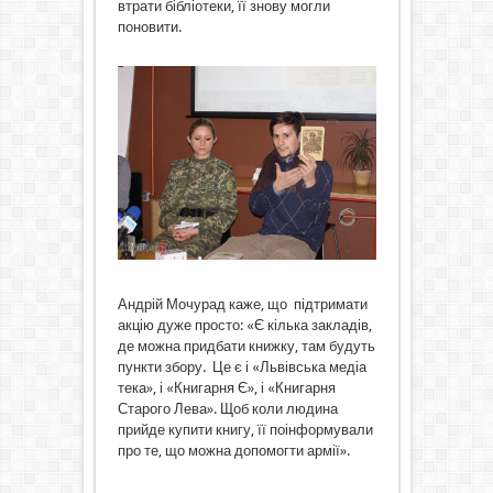
втрати бібліотеки, її знову могли
поновити.
Андрій Мочурад каже, що підтримати
акцію дуже просто: «Є кілька закладів,
де можна придбати книжку, там будуть
пункти збору. Це є і «Львівська медіа
тека», і «Книгарня Є», і «Книгарня
Старого Лева». Щоб коли людина
прийде купити книгу, її поінформували
про те, що можна допомогти армії».