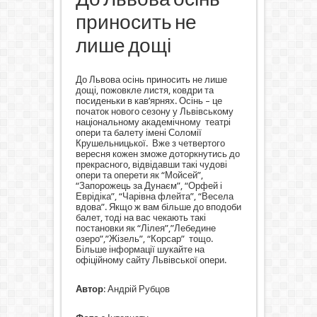
приносить не
лише дощі
До Львова осінь приносить не лише
дощі, пожовкле листя, ковдри та
посиденьки в кав’ярнях. Осінь – це
початок нового сезону у Львівському
національному академічному
театрі
опери та балету імені Соломії
Крушельницької.
Вже з четвертого
вересня кожен зможе доторкнутись до
прекрасного, відвідавши такі чудові
опери та оперети як “Мойсей”,
“Запорожець за Дунаєм”, “Орфей і
Еврідіка”, “Чарівна флейта”, “Весела
вдова”. Якщо ж вам більше до вподоби
балет, тоді на вас чекають такі
постановки як “Лілея”,”Лебедине
озеро”,”Жізель”, “Корсар”
тощо.
Більше інформації шукайте на
офіційному сайту Львівської опери.
Автор
: Андрій Рубцов