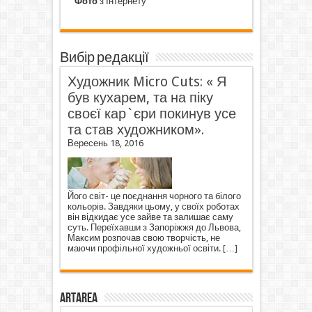
Фото
з Інтернету
Вибір редакції
Художник Micro Cuts: « Я
був кухарем, та на піку
своєї кар`єри покинув усе
та став художником».
Вересень 18, 2016
Його світ- це поєднання чорного та білого
кольорів. Завдяки цьому, у своїх роботах
він відкидає усе зайве та залишає саму
суть. Переїхавши з Запоріжжя до Львова,
Максим розпочав свою творчість, не
маючи профільної художньої освіти.
[…]
ArtArea