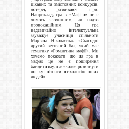
цікавих та змістовних конкурсів,
лотереї, розвиваючі ігри.
Наприклад, гра в «Мафію» не є
чимось злочинним, чи надто
провокаційним. Ця гра
надзвичайно інтелектуальна
зауважує учасниця спільноти
Мар’яна Ніколаєнко: «Сьогодні
другий весняний бал, який має
тематику «Романтика мафії». Ми
хочемо показати, що ця гра в
мафію це не є поширення
бандитизму, а дозволяє розвинути
логіку і пізнати психологію інших
людей».