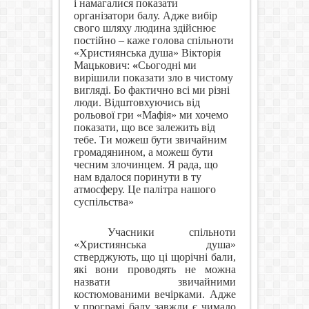
і намагалися показати
організатори балу. Адже вибір
свого шляху людина здійснює
постійно – каже голова спільноти
«Християнська душа» Вікторія
Мацькович:
«
Сьогодні ми
вирішили показати зло в чистому
вигляді. Бо фактично всі ми різні
люди. Відштовхуючись від
рольової гри «Мафія» ми хочемо
показати, що все залежить від
тебе. Ти можеш бути звичайним
громадянином, а можеш бути
чесним злочинцем. Я рада, що
нам вдалося поринути в ту
атмосферу. Це палітра нашого
суспільства»
Учасники спільноти
«Християнська душа»
стверджують, що ці щорічні бали,
які вони проводять не можна
назвати звичайними
костюмованими вечірками. Адже
у програмі балу завжди є чимало