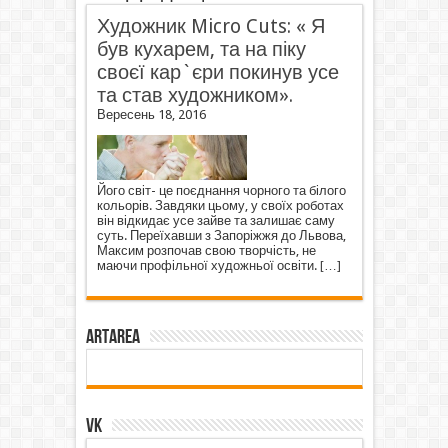
Художник Micro Cuts: « Я
був кухарем, та на піку
своєї кар`єри покинув усе
та став художником».
Вересень 18, 2016
Його світ- це поєднання чорного та білого
кольорів. Завдяки цьому, у своїх роботах
він відкидає усе зайве та залишає саму
суть. Переїхавши з Запоріжжя до Львова,
Максим розпочав свою творчість, не
маючи профільної художньої освіти.
[…]
ArtArea
VK