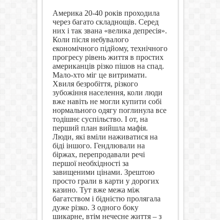
Америка 20-40 років проходила
через багато складнощів. Серед
них і так звана «велика депресія».
Коли після небувалого
економічного підйому, технічного
прогресу рівень життя в простих
американців різко пішов на спад.
Мало-хто міг це витримати.
Хвиля безробіття, різкого
зубожіння населення, коли люди
вже навіть не могли купити собі
нормального одягу поглинула все
тодішнє суспільство. І от, на
перший план вийшла мафія.
Люди, які вміли наживатися на
біді іншого. Гендлювали на
біржах, перепродавали речі
першої необхідності за
завищеними цінами. Зрештою
просто грали в карти у дорогих
казино. Тут вже межа між
багатством і бідністю пролягала
дуже різко. З одного боку
шикарне, втім нечесне життя – з