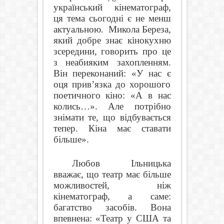
український кінематограф,
ця тема сьогодні є не менш
актуальною.
Микола Береза,
який добре знає кінокухню
зсередини, говорить про це
з неабияким захопленням.
Він переконаний: «У нас є
оця прив’язка до хорошого
поетичного кіно: «А в нас
колись…». Але потрібно
знімати те, що відбувається
тепер. Кіна має ставати
більше».
Любов Ільницька
вважає, що театр має більше
можливостей, ніж
кінематограф, а саме:
багатство засобів. Вона
впевнена: «Театр у США та