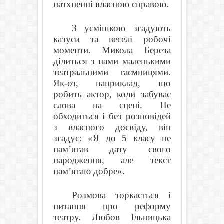
натхненні власною справою.
З усмішкою згадують
казуси та веселі робочі
моменти. Микола Береза
ділиться з нами маленькими
театральними таємницями.
Як-от, наприклад, що
робить актор, коли забуває
слова на сцені. Не
обходиться і без розповідей
з власного досвіду, він
згадує: «Я до 5 класу не
пам’ятав дату свого
народження, але текст
пам’ятаю добре».
Розмова торкається і
питання про реформу
театру. Любов Ільницька