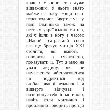
країнах Європи став дуже
відважним, з нього знято
майже всі табу. Ніщо не є
перешкодою». Звертає увагу
пані Ільницька також на
нестачу українських митців,
які б ішли в ногу з часом:
«Нашій театральній сцені
все ще бракує митців
XXI
століття, які вміють
говорити з сучасністю,
показувати її. Тут я маю на
увазі людину, яка не
намагається абстрагуватися
чи відректися від
глобалізованої реальності, а
відверто відчуває і
позиціонує себе її частиною,
навіть коли критично і
проблемно говорить про цю