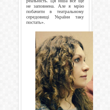
реальність. Ця ніша все ще
не заповнена. Але я мрію
побачити в театральному
середовищі України таку
постать».