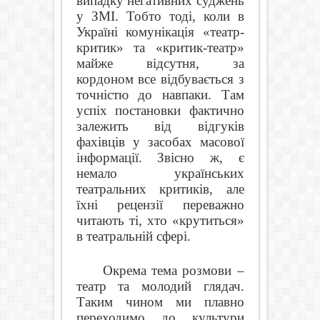
випадку негативних суджень
у ЗМІ. Тобто тоді, коли в
Україні комунікація «театр-
критик» та «критик-театр»
майже відсутня, за
кордоном все відбувається з
точністю до навпаки. Там
успіх постановки фактично
залежить від відгуків
фахівців у засобах масової
інформації. Звісно ж, є
немало українських
театральних критиків, але
їхні рецензії переважно
читають ті, хто «крутиться»
в театральній сфері.
Окрема тема розмови –
театр та молодий глядач.
Таким чином ми плавно
переходимо до культури