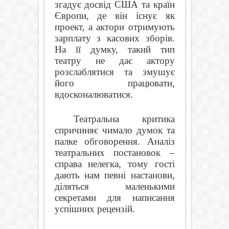
згадує досвід США та країн
Європи, де він існує як
проект, а актори отримують
зарплату з касових зборів.
На її думку, такий тип
театру не дає актору
розслаблятися та змушує
його працювати,
вдосконалюватися.
Театральна критика
спричиняє чимало думок та
палке обговорення. Аналіз
театральних постановок –
справа нелегка, тому гості
дають нам певні настанови,
діляться маленькими
секретами для написання
успішних рецензій.