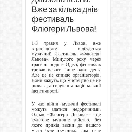
Вже за кілька днів
фестиваль
Флюгери Львова!
1-3 травня у Львові вже
втринадцяте відбудеться
музичний фестиваль «Флюгери
Львова». Минулого року, через
трагічні події в Одесі, фестиваль
тривав всього лише один день.
Але це не спиняє організаторів.
Вони кажуть, що мистецтво це не
розвага, а свідчення національної
ідентичності.
У час війни, музичні фестивалі
можуть здатися недоречними.
Однак «Флюгери Львова» – це
культове музичне дійство, без
якого прихід весни до нашого
міста буде тьмяним. Тим паче