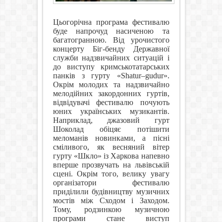
Цьогорічна програма фестивалю
буде напрочуд насиченою та
багатогранною. Від урочистого
концерту Біг-бенду Державної
служби надзвичайних ситуацій і
до виступу кримськотатарських
панків з гурту «
Shatur
–
gudur
».
Окрім молодих та надзвичайно
мелодійних закордонних гуртів,
відвідувачі фестивалю почують
юних українських музикантів.
Наприклад, джазовий гурт
Шоколад обіцяє потішити
меломанів новинками, а пісні
сміливого, як весняний вітер
гурту «Шкло» із Харкова напевно
вперше прозвучать на львівській
сцені. Окрім того, велику увагу
організатори фестивалю
приділили будівництву музичних
мостів між Сходом і Заходом.
Тому, родзинкою музичною
програми стане виступ