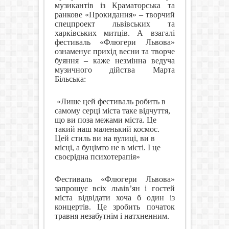
музикантів із Краматорська та
ранкове «Прокидання» – творчий
спецпроект львівських та
харківських митців. А взагалі
фестиваль «Флюгери Львова»
ознаменує прихід весни та творче
буяння – каже незмінна ведуча
музичного дійства Марта
Більська:
«Лише цей фестиваль робить в
самому серці міста таке відчуття,
що ви поза межами міста. Це
такий наш маленький космос.
Цей стиль ви на вулиці, ви в
місці, а буцімто не в місті. І це
своєрідна психотерапія»
Фестиваль «Флюгери Львова»
запрошує всіх львів’ян і гостей
міста відвідати хоча б один із
концертів. Це зробить початок
травня незабутнім і натхненним.