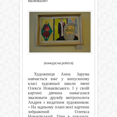
малювали»
(конкурсна робота)
Художниця Анна Зарума
навчається вже у випускному
класі художньої школи імені
Олекси Новаківського. І у своїй
картині дівчина намагалася
змалювати дружбу митрополита
Андрея з видатним художником:
« На задньому плані моєї картини
зображений Олеекса
Новаківський. Цим я показала,