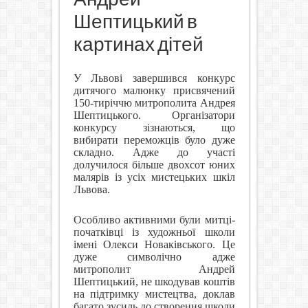
Шептицький в
картинах дітей
У Львові завершився конкурс
дитячого малюнку присвячений
150-тиріччю митрополита Андрея
Шептицького. Організатори
конкурсу зізнаються, що
вибирати переможців було дуже
складно. Адже до участі
долучилося більше двохсот юних
малярів із усіх мистецьких шкіл
Львова.
Особливо активними були митці-
початківці із художньої школи
імені Олекси Новаківського. Це
дуже символічно адже
митрополит Андрей
Шептицький, не шкодував коштів
на підтримку мистецтва, доклав
багато зусиль до створення школи