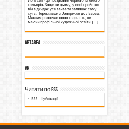
Його світ- це поєднання чорного та білого
кольорів. Завдяки цьому, у своїх роботах
він відкидає усе зайве та залишає саму
суть. Переїхавши з Запоріжжя до Львова,
Максим розпочав свою творчість, не
маючи профільної художньої освіти.
[…]
ArtArea
VK
Читати по RSS
RSS - Публікації