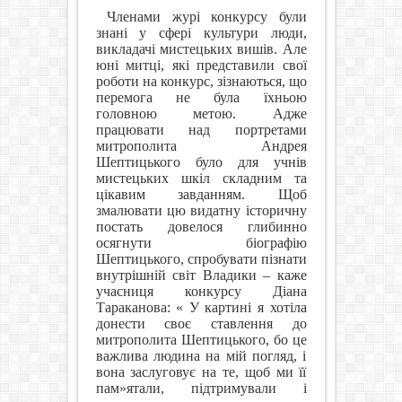
Членами журі конкурсу були
знані у сфері культури люди,
викладачі мистецьких вишів. Але
юні митці, які представили свої
роботи на конкурс, зізнаються, що
перемога не була їхньою
головною метою. Адже
працювати над портретами
митрополита Андрея
Шептицького було для учнів
мистецьких шкіл складним та
цікавим завданням. Щоб
змалювати цю видатну історичну
постать довелося глибинно
осягнути біографію
Шептицького, спробувати пізнати
внутрішній світ Владики – каже
учасниця конкурсу Діана
Тараканова: « У картині я хотіла
донести своє ставлення до
митрополита Шептицького, бо це
важлива людина на мій погляд, і
вона заслуговує на те, щоб ми її
пам»ятали, підтримували і