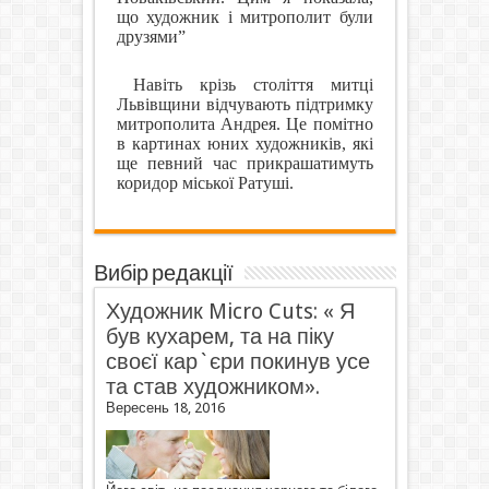
що художник і митрополит були
друзями”
Навіть крізь століття митці
Львівщини відчувають підтримку
митрополита Андрея. Це помітно
в картинах юних художників, які
ще певний час прикрашатимуть
коридор міської Ратуші.
Вибір редакції
Художник Micro Cuts: « Я
був кухарем, та на піку
своєї кар`єри покинув усе
та став художником».
Вересень 18, 2016