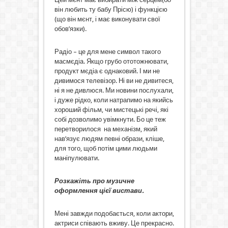
він любить ту бабу Прісю) і функцією
(що він мєнт, і має виконувати свої
обов’язки).
Радіо – це для мене символ такого
масмєдіа. Якщо грубо ототожнювати,
продукт мєдіа є однаковий. І ми не
дивимося телевізор. Ні ви не дивитеся,
ні я не дивлюся. Ми новини послухали,
і дуже рідко, коли натрапимо на якийсь
хороший фільм, чи мистецькі речі, які
собі дозволимо увімкнути. Бо це теж
перетворилося на механізм, який
нав’язує людям певні образи, кліше,
для того, щоб потім цими людьми
маніпулювати.
Розкажіть про музичне
оформлення цієї вистави.
Мені завжди подобається, коли актори,
актриси співають вживу. Це прекрасно.