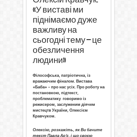
«У виставі ми
піднімаємо дуже
важливу на
сьогодні тему – це
обезличення
людини»
Філософська, патріотична, із
вражаючим фіналом. Вистава
«Баба» – про нас усіх. Про роботу на
постановкою, підтекст,
проблематику говоримо із
режисером, заслуженим діячем
мистецтв України, Олексієм
Кравчуком.
Олексію, розкажіть, як Ви бачите
текст Павла Ар’є, і що своєю