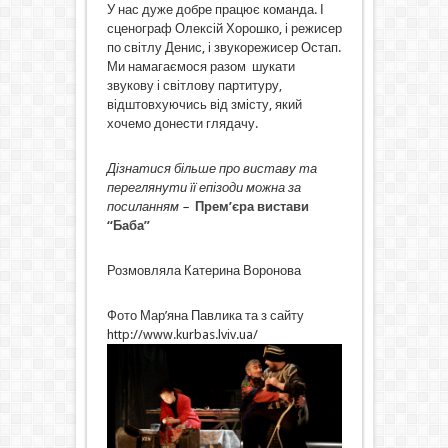
У нас дуже добре працює команда. І
сценограф Олексій Хорошко, і режисер
по світлу Денис, і звукорежисер Остап.
Ми намагаємося разом шукати
звукову і світлову партитуру,
відштовхуючись від змісту, який
хочемо донести глядачу.
Дізнатися більше про виставу та
переглянути її епізоди можна за
посиланням –
Прем’єра вистави
“Баба”
Розмовляла Катерина Воронова
Фото Мар’яна Павлика та з сайту
http://www.kurbas.lviv.ua/