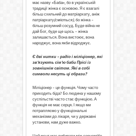
має назву «Баба», бо в українській
традиції жінка є основою. Я є взагалі
більш схильний до матріархату, аніж
патріархату
(сміється),
бо жінка –
більш розумний сосуд. Буде війна не
дай Бог, буде ще щось – жінка
залишається. Вона вистоює, вона
народжує, вона якби відроджує.
Є дві нитки – радіо і міліціонер, які
зв’язують сім’ю баби Прісі із
зовнішнім світом. Які в собі
символи несуть ці образи?
Міліціонер – це функція. Чому часто
приходить біда? Бо людина у нашому
суспільстві часто стає функцією. А
функція не має серця. І якщо ми
потрапляємо у функціональні
механізми до лікаря, чи у державні
установи, нам дуже важко.
Цей мєнт має вибирати між серцем(бо