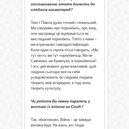
постановкою хочете донести до
глядачів насамперед?
Текст Павла дуже точний і геніальний.
Ми говоримо про Чорнобиль, про зону,
але насправді це відбувається як
мистецький чорнобиль. Тобто з нами –
ми втрачаємо самоідентифікацію.
Коли один із героїв п’єси говорить: «Ми
тут ніхто, ми тут чорнобильці. Ми не
Савченко, не Кравчуки, а чорнобильні”.
І ось цей момент дуже важливий, щоб
людина сьогодні могла себе
усвідомлювати, бо свідома людина
творить міф всередині, а тоді вона
творить культуру.
Чи робите Ви певну паралель у
виставі із війною на Сході?
Так, обов’язково. Війна – це завжди
велика біда. На жаль, всі люди