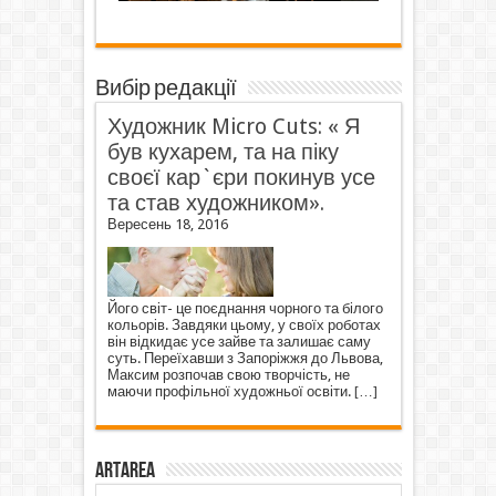
Вибір редакції
Художник Micro Cuts: « Я
був кухарем, та на піку
своєї кар`єри покинув усе
та став художником».
Вересень 18, 2016
Його світ- це поєднання чорного та білого
кольорів. Завдяки цьому, у своїх роботах
він відкидає усе зайве та залишає саму
суть. Переїхавши з Запоріжжя до Львова,
Максим розпочав свою творчість, не
маючи профільної художньої освіти.
[…]
ArtArea