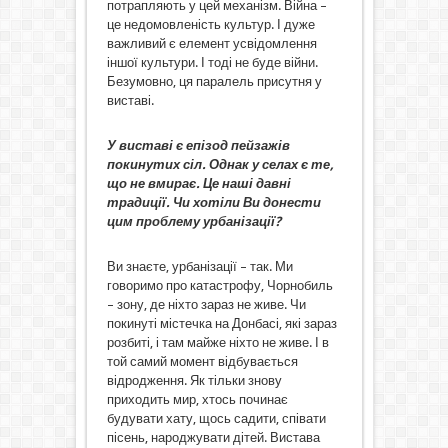
потрапляють у цей механізм. Війна –
це недомовленість культур. І дуже
важливий є елемент усвідомлення
іншої культури. І тоді не буде війни.
Безумовно, ця паралель присутня у
виставі.
У виставі є епізод пейзажів
покинутих сіл. Однак у селах є те,
що не вмирає. Це наші давні
традиції. Чи хотіли Ви донести
цим проблему урбанізації?
Ви знаєте, урбанізації – так. Ми
говоримо про катастрофу, Чорнобиль
– зону, де ніхто зараз не живе. Чи
покинуті містечка на Донбасі, які зараз
розбиті, і там майже ніхто не живе. І в
той самий момент відбувається
відродження. Як тільки знову
приходить мир, хтось починає
будувати хату, щось садити, співати
пісень, народжувати дітей. Вистава