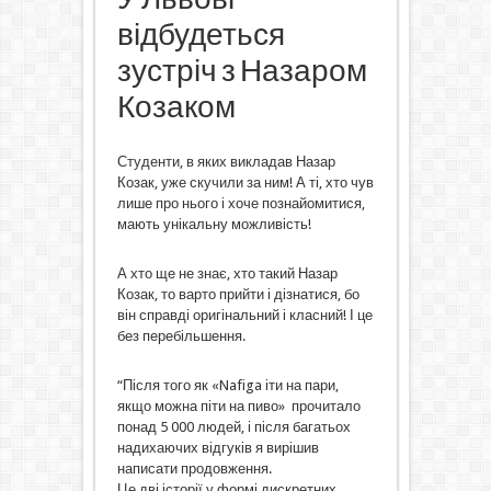
відбудеться
зустріч з Назаром
Козаком
Студенти, в яких викладав Назар
Козак, уже скучили за ним! А ті, хто чув
лише про нього і хоче познайомитися,
мають унікальну можливість!
А хто ще не знає, хто такий Назар
Козак, то варто прийти і дізнатися, бо
він справді оригінальний і класний! І це
без перебільшення.
“Після того як «Nafiga іти на пари,
якщо можна піти на пиво» прочитало
понад 5 000 людей, і після багатьох
надихаючих відгуків я вирішив
написати продовження.
Це дві історії у формі дискретних