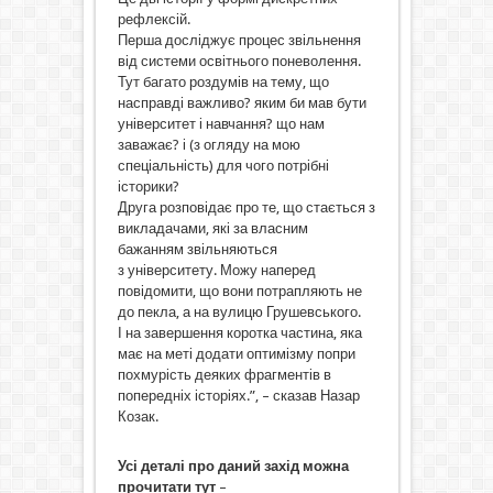
рефлексій.
Перша досліджує процес звільнення
від системи освітнього поневолення.
Тут багато роздумів на тему, що
насправді важливо? яким би мав бути
університет і навчання? що нам
заважає? і (з огляду на мою
спеціальність) для чого потрібні
історики?
Друга розповідає про те, що стається з
викладачами, які за власним
бажанням звільняються
з університету. Можу наперед
повідомити, що вони потрапляють не
до пекла, а на вулицю Грушевського.
І на завершення коротка частина, яка
має на меті додати оптимізму попри
похмурість деяких фрагментів в
попередніх історіях.”, – сказав Назар
Козак.
Усі деталі про даний захід можна
прочитати тут
–