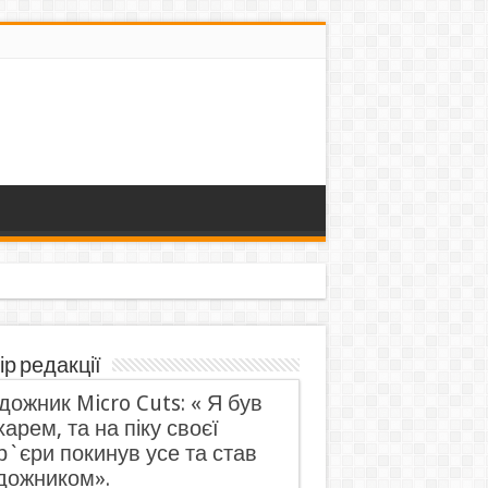
ір редакції
дожник Micro Cuts: « Я був
харем, та на піку своєї
р`єри покинув усе та став
дожником».