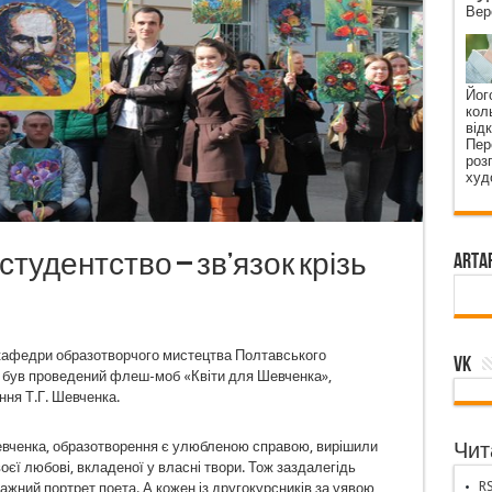
Вер
Його
коль
від
Пер
роз
худ
студентство – зв’язок крізь
ArtA
в кафедри образотворчого мистецтва Полтавського
VK
у був проведений флеш-моб «Квіти для Шевченка»,
ня Т.Г. Шевченка.
Шевченка, образотворення є улюбленою справою, вирішили
Чита
єї любові, вкладеної у власні твори. Тож заздалегідь
RS
жний портрет поета. А кожен із другокурсників за уявою