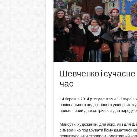
Шевченко і сучасне 
час
14 березня 2014 р. студентами 1-2 курсі
національного педагогічного університет
присвячений двохсотріччю з дня народжен
Майбутні художники, для яких, як і для 
символічно подарувати йому шматочок сво
першокурсники створили колективний кола