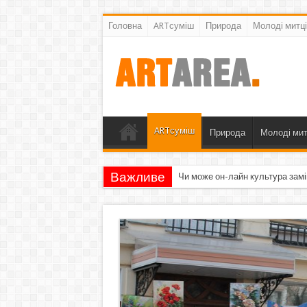
Головна
ARTсуміш
Природа
Молоді митці
ARTсуміш
Природа
Молоді мит
Важливе
Чи може он-лайн культура замі