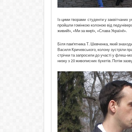
Із цими творами студенти у заквітчаних у
пройшли гомінкою колоною від педуніверс
живий!», «Ми за мир!», «Слава Україні!».
Біля пам’ятника Т. Шевченка, який знахо
Василя Кричевського, колону зустріли пра
стрічки та запросили до участі у флеш-мо
низку з 20 живописних букетів. Потім зазву