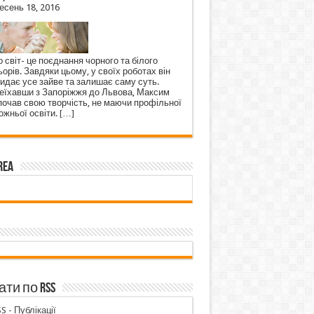
есень 18, 2016
 світ- це поєднання чорного та білого
орів. Завдяки цьому, у своїх роботах він
кидає усе зайве та залишає саму суть.
еїхавши з Запоріжжя до Львова, Максим
почав свою творчість, не маючи профільної
ожньої освіти.
[…]
rea
ти по RSS
S - Публікації