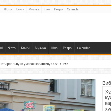
Фото
Книги
Музика
Кіно
Ретро
Calendar
ці
Фото
Книги
Музика
Кіно
Ретро
Calendar
нити реальну (в умовах карантину COVID-19)?
Виб
Ху
ку
ка
ху