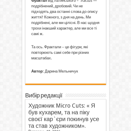
Фрактал
від латинського –
fractus
—
подрібнений, дробовий. Чи не
підходять два останні слова до опису
життя? Кожного, з дня на день. Ми
подрібнені, але ми цілісні. В нас щодня
трохи інакший характер, але ми все ті
самі ж.
Та ось. Фрактали – це фігури, які
повторюють самі себе при різних
масштабах.
Автор:
Дарина Мельничук
Вибір редакції
Художник Micro Cuts: « Я
був кухарем, та на піку
своєї кар`єри покинув усе
та став художником».