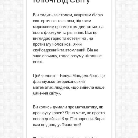
Він сидить за столом, накритим білою
скатертиною та склом, під яким
мережевим орнаментом дивляться на
нього формули та рівняння. Все це
виглядає гарно та естетично , на
противагу чоловікові, який
скуйовджений та втомлений. Він не
знає спочину, голос розуму ніколи не
спить.
Цей чоловік – Бенуа Мандельброт. Це
французько-американський
математик, людина, «що змінила наше
бачення світу».
Ви колись думали про математику, як
про науку краси? Як на мене, це просто
своєрідний засіб до її створення. Зараз
вам це доведу. Фрактали?