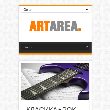
КЛАСИКА + РОК =