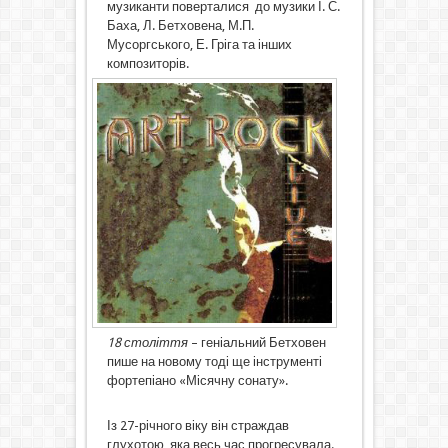
музиканти поверталися до музики І. С.
Баха, Л. Бетховена, М.П.
Мусоргського, Е. Гріга та інших
композиторів.
18 століття
– геніальний Бетховен
пише на новому тоді ще інструменті
фортепіано «Місячну сонату».
Із 27-річного віку він страждав
глухотою, яка весь час прогресувала.