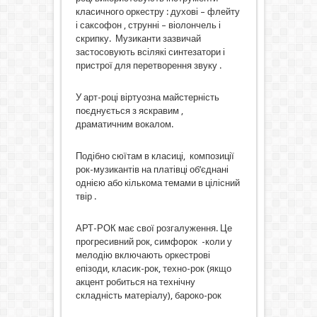
класичного оркестру : духові – флейту
і саксофон , струнні – віолончель і
скрипку. Музиканти зазвичай
застосовують всілякі синтезатори і
пристрої для перетворення звуку .
У арт-році віртуозна майстерність
поєднується з яскравим ,
драматичним вокалом.
Подібно сюїтам в класиці, композиції
рок-музикантів на платівці об’єднані
однією або кількома темами в цілісний
твір .
АРТ-РОК має свої розгалуження. Це
прогресивний рок, симфорок -коли у
мелодію включають оркестрові
епізоди, класик-рок, техно-рок (якщо
акцент робиться на технічну
складність матеріалу), бароко-рок