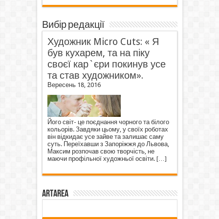
Вибір редакції
Художник Micro Cuts: « Я
був кухарем, та на піку
своєї кар`єри покинув усе
та став художником».
Вересень 18, 2016
Його світ- це поєднання чорного та білого
кольорів. Завдяки цьому, у своїх роботах
він відкидає усе зайве та залишає саму
суть. Переїхавши з Запоріжжя до Львова,
Максим розпочав свою творчість, не
маючи профільної художньої освіти.
[…]
ArtArea