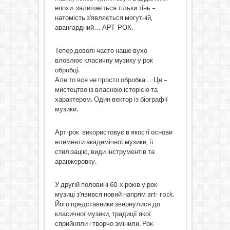
епохи залишається тільки тінь –
натомість з’являється могутній,
авангардний… АРТ-РОК.
Тепер доволі часто наше вухо
вловлює класичну музику у рок
обробці.
Але то все не просто обробка… Це –
мистецтво із власною історією та
характером. Один вектор із біографії
музики.
Арт-рок використовує в якості основи
елементи академічної музики, її
стилізацію, види інструментів та
аранжеровку.
У другій половині 60-х років у рок-
музиці з’явився новий напрям art- rock.
Його представники звернулися до
класичної музики, традиції якої
сприйняли і творчо змінили. Рок-