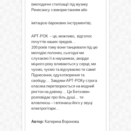
(мелодичні стилізації під музику
Ренесансу з використанням або
імітацією барокових інструментів).
АРТ-РОК – це, можливо, відголос
почуттів наших предків…
200 років тому вони танцювали під цю
мелодію полонез, сьогодні ми
слухаємо її в наушниках, акорди
міцного року вливаються у серце, ми
чуємо, чуємо та відчуваємо те саме!
Піднесення, одухотворення та
свободу… Завдяки АРТ-РОКу строга
класика перетворюється на модний
рінгтон на дзвінку… Це Бетховен
розповідає про біль душі… ти
вловлюєш – і впізнаєш його у звуці
електрогітари…
Автор:
Катерина Воронова