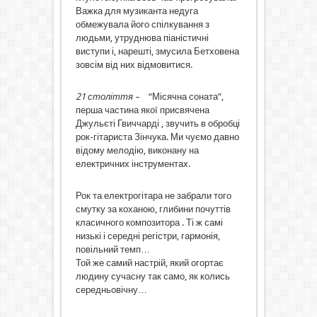
Важка для музиканта недуга
обмежувала його спілкування з
людьми, утруднюва піаністичні
виступи і, нарешті, змусила Бетховена
зовсім від них відмовитися.
21 століття
– “Місячна соната”,
перша частина якої присвячена
Джульєті Гвиччарді , звучить в обробці
рок-гітариста Зінчука. Ми чуємо давно
відому мелодію, виконану на
електричних інструментах.
Рок та електрогітара не забрали того
смутку за коханою, глибини почуттів
класичного композитора . Ті ж самі
низькі і середні регістри, гармонія,
повільний темп…
Той же самий настрій, який огортає
людину сучасну так само, як колись
середньовічну…