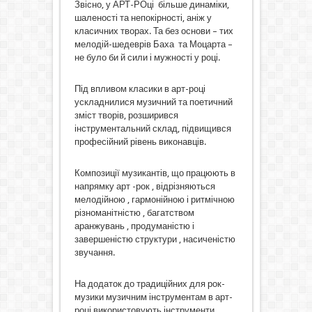
Звісно, у АРТ-РОці більше динаміки,
шаленості та непокірності, аніж у
класичних творах. Та без основи – тих
мелодій-шедеврів Баха та Моцарта –
не було би й сили і мужності у році.
Під впливом класики в арт-році
ускладнилися музичний та поетичний
зміст творів, розширився
інструментальний склад, підвищився
професійний рівень виконавців.
Композиції музикантів, що працюють в
напрямку арт -рок , відрізняються
мелодійною , гармонійною і ритмічною
різноманітністю , багатством
аранжувань , продуманістю і
завершеністю структури , насиченістю
звучання.
На додаток до традиційних для рок-
музики музичним інструментам в арт-
році використовують інструменти