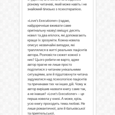
різному читачеві, який може навіть і не
знайомий близько з психотерапією.
«Love’s Executioner» (гадаю,
найдоречніше вживати саме
оригінальну назву) вміщує десять
новел та два епілоги, які допомагають
краще їх зрозуміти. Кожна новела
описує незвичайні випадки, які
траплялися в житті реальних пацієнтів
автора. Розповісти сюжет кожної з
них? Цього робити не варто, адже
автор прагне не лише просто
поділитися з читачем унікальними
ситуаціями, але й підштовхнути читача
задуматися над психологією пацієнтів
та причинами тих чи інших дій. Чому ж
автор вирішив назвати книгу саме так,
а не інакше? «Love’s Executioner» – це
перша новела у книзі. А може, крізь
усю книгу проходить тема любові. Не
лише романтичної, але й батьківської
та приятельської.