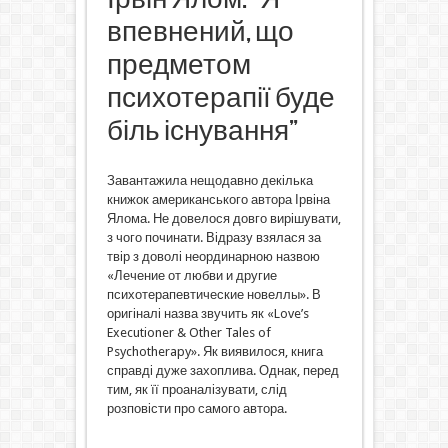
впевнений, що
предметом
психотерапії буде
біль існування”
Завантажила нещодавно декілька
книжок американського автора Ірвіна
Ялома. Не довелося довго вирішувати,
з чого починати. Відразу взялася за
твір з доволі неординарною назвою
«Лечение от любви и другие
психотерапевтические новеллы». В
оригіналі назва звучить як «Love’s
Executioner & Other Tales of
Psychotherapy». Як виявилося, книга
справді дуже захоплива. Однак, перед
тим, як її проаналізувати, слід
розповісти про самого автора.