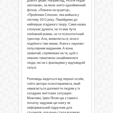
доволі цікаві. Наприклад, «Коли Ніцше
заплакав», за якою знято однойменний
фільм, «Лежачи на кушетці»,
«Проблема Спінози», яка вийшла у
лютому 2012 року. Перейдемо до
найперше згаданого твору. Сама назва
спонукає думати, чи то має бути
любовний роман, чи то психологічний
триллер. Але, виявляється, нічого
подібного там немає. Книга є науково-
популярним виданням. А вони,
зазвичай, спрямовані на те, щоб з
певною тематикою ознайомилися
люди, які не є фахівцями у відповідній
галузі.
Розповідь ведеться від першої особи,
тобто автора-психотерапевта, який
намагається допомогти людям у їх
складних життєвих ситуаціях.
Можливо, Ірвін Ялом ще з самого
початку задумав цю книгу як
неформальний підручник для
студентів, але вона стала відомою