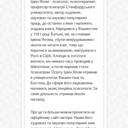
Ірвін Ялом – психолог, психотерапевт,
професор психіатрії Стенфордського
університету, автор художніх,
наукових та науково-популярних
праць, до останніх з яких і належить
згадана книга. Народився у Вашингтоні
у 1931 році. Батьки, які, за словами
Ірвіна Ялома, «були неерудованими і
ніколи не читали книг, тому що
боролися за виживання», емігрували з
Росії в США. Хлопцю ж хотілося
вчитися, він немало часу проводив у
бібліотеках, а потім вирішив стати
психіатром. Освіту Ірвін Ялом отримав
в університетах Вашингтона та
Бостона. До сфери його зацікавлень
належить екзистенційна психологія. За
свою діяльність отримав безліч
нагород.
Про це та більше можна прочитати на
офіційному сайті автора. Назви його
художніх та науково-популярних книг