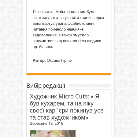
Я не критик. Моїм завданням було
заінтригувати, зацікавити книгою, адже
вона вартує уваги. Особисто мені
читання принесло неабияке
задоволення, а також змусило
задуматися над психологією людини
ще більше.
Автор:
Оксана Гірчак
Вибір редакції
Художник Micro Cuts: « Я
був кухарем, та на піку
своєї кар`єри покинув усе
та став художником».
Вересень 18, 2016