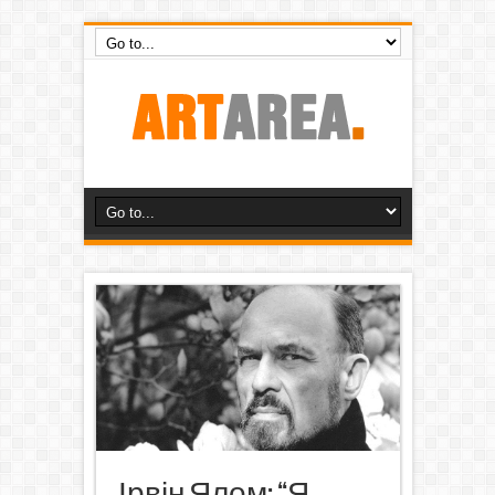
Ірвін Ялом: “Я