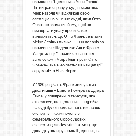
написання “Щоденника Анни Франк”.
Він виграв справу у суді присяжних.
Меїр навряд чи відкликав свою
апеляцію на рішення судді, якби Отто
Франк не заплатив йому, щоб не
привертати увагу преси. Отож
виявляється, що Отто Франк заплатив
Меіру Левіну близько 50.000 доларів за
написання «Щоденника Анни Франк».
Усі деталі цієї справи є у папці під
заголовком «Меїр Левін проти Отто
Франка», яка зберігається в канцелярії
округу міста Нью-Йорка.
У 1980 році Отто Франк звинуватив
двох німців – Ернста Ромера та Едгара
Гайса, у поширенні літератури, яка
стверджує, що щоденник – підробка.
На суді було представлено висновок
експертів – кримінологів з
федерального бюро судових
експертиз (Bundes Kriminal Amt), що
досліджували рукопис. Щоденник, на