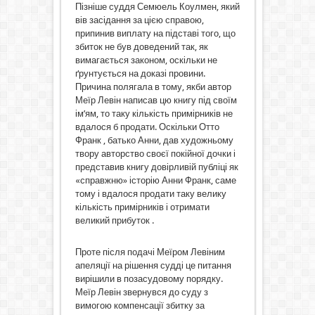
Пізніше суддя Семюель Коулмен, який
вів засідання за цією справою,
припинив виплату на підставі того, що
збиток не був доведений так, як
вимагається законом, оскільки не
ґрунтується на доказі провини.
Причина полягала в тому, якби автор
Меїр Левін написав цю книгу під своїм
ім’ям, то таку кількість примірників не
вдалося б продати. Оскільки Отто
Франк , батько Анни, дав художньому
твору авторство своєї покійної дочки і
представив книгу довірливій публіці як
«справжню» історію Анни Франк, саме
тому і вдалося продати таку велику
кількість примірників і отримати
великий прибуток .
Проте після подачі Меїром Левіним
апеляції на рішення судді це питання
вирішили в позасудовому порядку.
Меїр Левін звернувся до суду з
вимогою компенсації збитку за