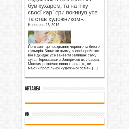
був кухарем, та на піку
своєї кар`єри покинув усе
та став художником».
Вересень 18, 2016
Його світ- це поєднання чорного та білого
кольорів. Завдяки цьому, у своїх роботах
він відкидає усе зайве та залишає саму
суть. Переїхавши з Запоріжжя до Львова,
Максим розпочав свою творчість, не
маючи профільної художньої освіти.
[…]
ArtArea
VK