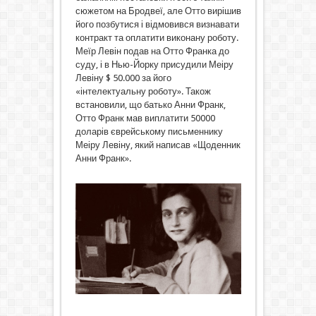
сюжетом на Бродвеї, але Отто вирішив
його позбутися і відмовився визнавати
контракт та оплатити виконану роботу.
Меїр Левін подав на Отто Франка до
суду, і в Нью-Йорку присудили Меіру
Левіну $ 50.000 за його
«інтелектуальну роботу». Також
встановили, що батько Анни Франк,
Отто Франк мав виплатити 50000
доларів єврейському письменнику
Меіру Левіну, який написав «Щоденник
Анни Франк».