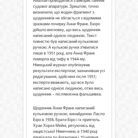
Аналізи проводилися з використанням
судової апаратури. Зрештою, точно
визначили, що жоден фрагмент з
щоденників не збігається з відомими
зразками почерку Анни Франк. Бюро
дійшло висновку, що весь щоденник
написаний однією людиною. Текст
повністю був написаний кульковою
ручкою. А кулькові ручки з’явилися
лише в 1951 році, але Анна Франк
померла від тифу в 1944-му.
Німецький журнал опублікував
результати експертизи, зазначивши усі
редагування, здійснені після 1951;
експерти вважають, що все було
написано однією людиною, отже весь
щоденник – післявоєнна фальшивка.
Щоденник Анни Франк написаний
кульковою ручкою, винайденою Ласло
Біро в 1938. Брати Біро і їх приятель
Хуан Хорхе Мейні, рятуючись від
нацистської Німеччини, в 1940 році
переїхали до Аргентини і 10 червня