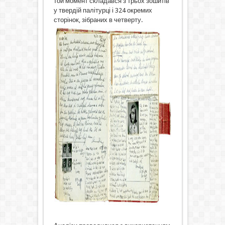
той момент складався з трьох зошитів
у твердій палітурці і 324 окремих
сторінок, зібраних в четверту.