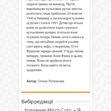
подали заявку на винахід. Проте
виробництво кулькових ручок змогли
розпочати лише приблизно 29 жовтня
1945 в Америці, а загальнодоступними
ці ручки стали в 1951. Дітям ще кілька
років не дозволяли користуватися
кульковими руками, оскільки вони
псували почерк. Немає нічого нового в
тому, що мільйони людей в усьому
світі вірять міфу, створеному Отто
Франком заради грошей. У будь-якому
випадку, провини Анни Франк в цьому
немає. Вона не зробила нічого
поганого. Вона навіть не вела
щоденник.
Автор:
Олена Литвинова
Вибір редакції
Художник Micro Cuts: « Я