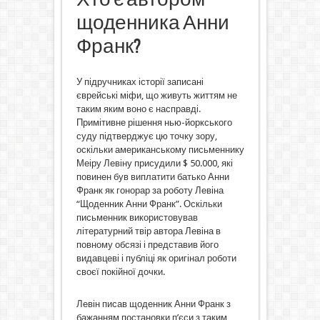
щоденника Анни
Франк?
У підручниках історії записані
єврейські міфи, що живуть життям не
таким яким воно є насправді.
Примітивне рішення нью-йоркського
суду підтверджує цю точку зору,
оскільки американському письменнику
Меіру Левіну присудили $ 50.000, які
повинен був виплатити батько Анни
Франк як гонорар за роботу Левіна
“Щоденник Анни Франк”. Оскільки
письменник використовував
літературний твір автора Левіна в
повному обсязі і представив його
видавцеві і публіці як оригінал роботи
своєї покійної дочки.
Левін писав щоденник Анни Франк з
бажанням постановки п’єси з таким