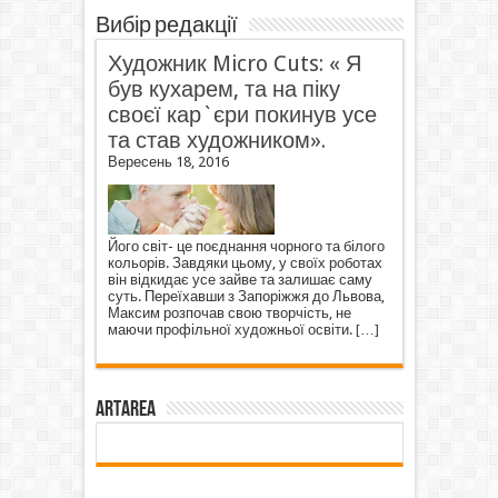
Вибір редакції
Художник Micro Cuts: « Я
був кухарем, та на піку
своєї кар`єри покинув усе
та став художником».
Вересень 18, 2016
Його світ- це поєднання чорного та білого
кольорів. Завдяки цьому, у своїх роботах
він відкидає усе зайве та залишає саму
суть. Переїхавши з Запоріжжя до Львова,
Максим розпочав свою творчість, не
маючи профільної художньої освіти.
[…]
ArtArea