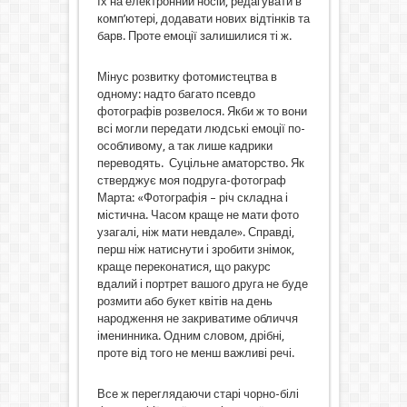
їх на електронний носій, редагувати в
комп’ютері, додавати нових відтінків та
барв. Проте емоції залишилися ті ж.
Мінус розвитку фотомистецтва в
одному: надто багато псевдо
фотографів розвелося. Якби ж то вони
всі могли передати людські емоції по-
особливому, а так лише кадрики
переводять. Суцільне аматорство. Як
стверджує моя подруга-фотограф
Марта: «Фотографія – річ складна і
містична. Часом краще не мати фото
узагалі, ніж мати невдале». Справді,
перш ніж натиснути і зробити знімок,
краще переконатися, що ракурс
вдалий і портрет вашого друга не буде
розмити або букет квітів на день
народження не закриватиме обличчя
іменинника. Одним словом, дрібні,
проте від того не менш важливі речі.
Все ж переглядаючи старі чорно-білі