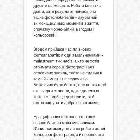
друзям свіже фото. Робота клопітка,
довга, зате результат неймовірно
тішив фотолюбителів – акуратний
знімок щасливих моментів з життя,
спочатку чорно-білий, а згодом і
кольоровий.
Згодом прийшов час плівкових
фотоапаратів: люди з мильничками –
mainstream тих часів, а хто не хотів
отримати хороші фотографії без
особливих зусиль, тобто не сидячи в
темній кімнаті і не псуючи зір.
Бажаючих було багато, але не так щоб
аж в черги ставали, адже далеко не
кожен міг собі це дозволити, та й
фотографувати добре не всі вміли.
Ера цифрових фотоапаратів вже
значно ближча моїм сучасникам.
З’явилася змогу не лише робити якісні
кольорові фотографії, а й переносити