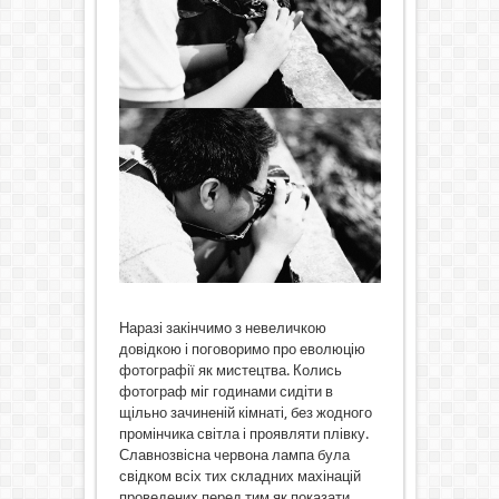
Наразі закінчимо з невеличкою
довідкою і поговоримо про еволюцію
фотографії як мистецтва. Колись
фотограф міг годинами сидіти в
щільно зачиненій кімнаті, без жодного
промінчика світла і проявляти плівку.
Славнозвісна червона лампа була
свідком всіх тих складних махінацій
проведених перед тим як показати