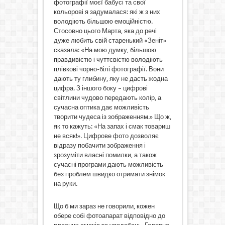
фотографії моєї бабусі та свої
кольорові я задумалася: які ж з них
володіють більшою емоційністю.
Стосовно цього Марта, яка до речі
дуже любить свій старенький «Зеніт»
сказала: «На мою думку, більшою
правдивістю і чуттєвістю володіють
плівкові чорно-білі фотографії. Вони
дають ту глибину, яку не дасть жодна
цифра. З іншого боку – цифрові
світлини чудово передають колір, а
сучасна оптика дає можливість
творити чудеса із зображенням.» Що ж,
як то кажуть: «На запах і смак товариш
не всяк!». Цифрове фото дозволяє
відразу побачити зображення і
зрозуміти власні помилки, а також
сучасні програми дають можливість
без проблем швидко отримати знімок
на руки.
Що б ми зараз не говорили, кожен
обере собі фотоапарат відповідно до