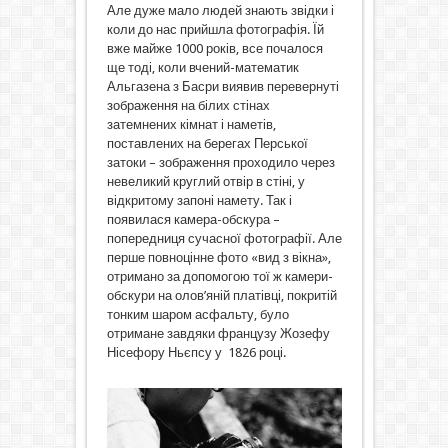
Але дуже мало людей знають звідки і
коли до нас прийшла фотографія. Їй
вже майже 1000 років, все почалося
ще тоді, коли вчений-математик
Альгазена з Басри виявив перевернуті
зображення на білих стінах
затемнених кімнат і наметів,
поставлених на берегах Перської
затоки – зображення проходило через
невеликий круглий отвір в стіні, у
відкритому запоні намету. Так і
появилася камера-обскура –
попередниця сучасної фотографії. Але
перше повноцінне фото «вид з вікна»,
отримано за допомогою тої ж камери-
обскури на олов’яній платівці, покритій
тонким шаром асфальту, було
отримане завдяки французу Жозефу
Нісефору Ньєпсу у 1826 році.