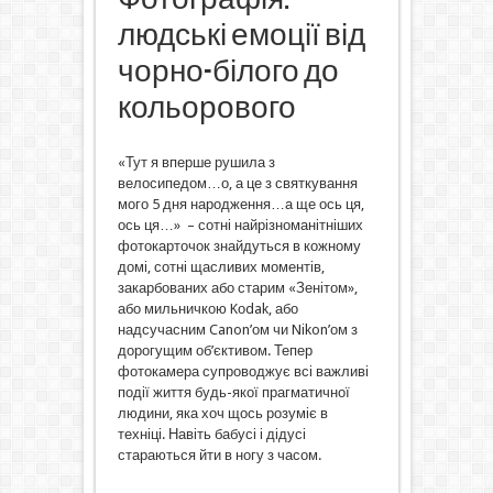
людські емоції від
чорно-білого до
кольорового
«Тут я вперше рушила з
велосипедом…о, а це з святкування
мого 5 дня народження…а ще ось ця,
ось ця…» – сотні найрізноманітніших
фотокарточок знайдуться в кожному
домі, сотні щасливих моментів,
закарбованих або старим «Зенітом»,
або мильничкою Kоdak, або
надсучасним Canon’ом чи Nikon’ом з
дорогущим об’єктивом. Тепер
фотокамера супроводжує всі важливі
події життя будь-якої прагматичної
людини, яка хоч щось розуміє в
техніці. Навіть бабусі і дідусі
стараються йти в ногу з часом.