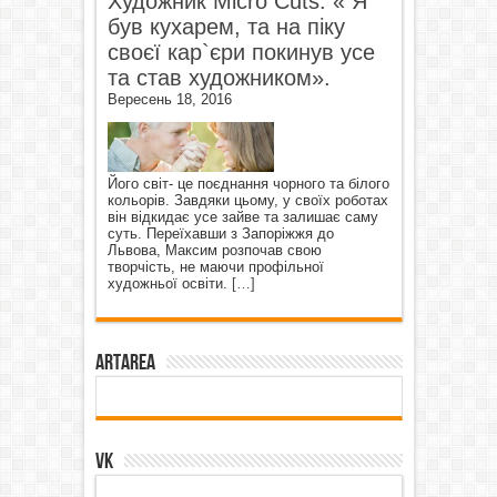
Художник Micro Cuts: « Я
був кухарем, та на піку
своєї кар`єри покинув усе
та став художником».
Вересень 18, 2016
Його світ- це поєднання чорного та білого
кольорів. Завдяки цьому, у своїх роботах
він відкидає усе зайве та залишає саму
суть. Переїхавши з Запоріжжя до
Львова, Максим розпочав свою
творчість, не маючи профільної
художньої освіти.
[…]
ArtArea
VK