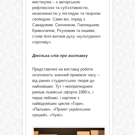
мистецтва – з авторською
рефлексією та суб’єктивністю,
незалежністю у поглядах та творчою
свободою. Саме він, поряд з
Савадовим, Сенченком, Гнилицьким,
Криволапом, Рєуновим та іншими,
стояв біля витоків руху «культурного
спротиву».
Декілька слів про виставку
Представлені на виставці роботи
охоплюють значний проміжок часу –
від ранніх студентських творів до
найновіших. Тут і неоприлюднені
раніше львівські офорти 1980-х, і
перші пейзажі, і картини з
найвідоміших циклів «Гори»,
«Пальми», «Проект українських
грошей», «Чужі».