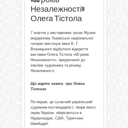
Незалежності»
Олега Тістола
7 жовтня у виставкових залах Музею
модернізму Львівської національної
галереї мистецтв імені Б. Г.
Возницького відбулося відкриття
виставки Олега Тістола «60 років
Незалежності», приуроченої до
ювілею художника та річниці
Незалежності.
Що варто знати про Олега
Тістола
По-перше, це сучасний український
художник-постмодерніст, твори якого,
окрім України, зберігаються в
Нідерландах, США, Туреччині,
Швейцарії.