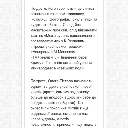
По-друге, його творчість – це синтез
різноманітних форм: живопису,
інсталяції, фотографії, скульптури та
художніх об’єктів. Серед його
масштабних проєктів, слід відзначити
такі, як «Межа зусиль національного
постеклектизму» з К.Рєуновим,
«Проект українських грошей»,
«Нацпром» з М.Маценком,
«TV+реалізм», «Південний берег
Криму». Також він активний учасник
міжнародних мистецьких подій.
По-третє, Олега Тістола називають
одним із лідерів української «нової
хвилі» (проте, самому художнику
більше до вподоби відносити себе до
представників необароко). Так
охрестили покоління митців кінця
радянської епохи, які з початком
«перебудови», а потім і
незалежності, принесли іншу модель