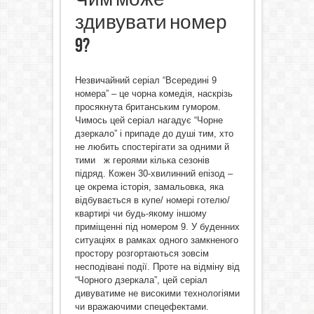
здивувати номер
9?
Незвичайний серіал “Всередині 9
номера” – це чорна комедія, наскрізь
просякнута британським гумором.
Чимось цей серіал нагадує “Чорне
дзеркало” і припаде до душі тим, хто
не любить спостерігати за одними й
тими ж героями кілька сезонів
підряд. Кожен 30-хвилинний епізод –
це окрема історія, замальовка, яка
відбувається в купе/ номері готелю/
квартирі чи будь-якому іншому
приміщенні під номером 9. У буденних
ситуаціях в рамках одного замкненого
простору розгортаються зовсім
несподівані події. Проте на відміну від
“Чорного дзеркала”, цей серіал
дивуватиме не високими технологіями
чи вражаючими спецефектами.