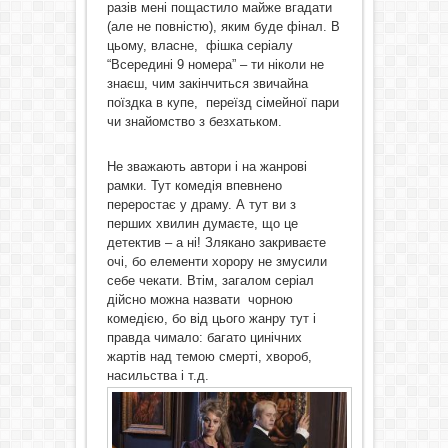
разів мені пощастило майже вгадати
(але не повністю), яким буде фінал. В
цьому, власне, фішка серіалу
“Всередині 9 номера” – ти ніколи не
знаєш, чим закінчиться звичайна
поїздка в купе, переїзд сімейної пари
чи знайомство з безхатьком.
Не зважають автори і на жанрові
рамки. Тут комедія впевнено
переростає у драму. А тут ви з
перших хвилин думаєте, що це
детектив – а ні! Злякано закриваєте
очі, бо елементи хорору не змусили
себе чекати. Втім, загалом серіал
дійсно можна назвати чорною
комедією, бо від цього жанру тут і
правда чимало: багато цинічних
жартів над темою смерті, хвороб,
насильства і т.д.