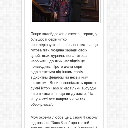
Попри калейдоскоп сюжетів і героїв, у
більшості серій чітко
прослідковується спільна тема: на що
готова піти людина заради своїх
цілей, яких дурниць вона готова
наробити і до яких наслідків це
призводить. Проте деякі серії
відрізняються від іншим своїм
відкритим фіналом чи незвичним
сюжетом. Вони розповідають просто
сумні історії або ж настільки абсурдні
чи оптимістичні, що ви думаєте: “Та
ні, у житті все навряд чи би так
обернулось”.
Моя окрема любов це 1 серія 4 сезону
під назвою “Занзібара” про гостей