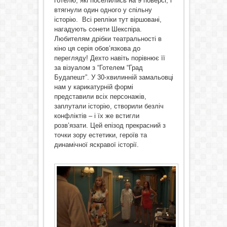
готелю, які поселились на 9 поверсі, і
втягнули один одного у спільну
історію. Всі репліки тут віршовані,
нагадують сонети Шекспіра.
Любителям дрібки театральності в
кіно ця серія обов’язкова до
перегляду! Дехто навіть порівнює її
за візуалом з “Готелем “Град
Будапешт”. У 30-хвилинній замальовці
нам у карикатурній формі
представили всіх персонажів,
заплутали історію, створили безліч
конфліктів – і їх же встигли
розв’язати. Цей епізод прекрасний з
точки зору естетики, героїв та
динамічної яскравої історії.