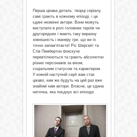
Перша цікава деталь: творці серіалу
самі грають в кожному епізоді, і це
єдині незмінні актори. Вони можуть
виступати в ролі головних героїв чи
другорядних і мають таку виразну
зовнішність і манеру гри, що ви їх
точно запам’ятаєте! Ріс Шерсміт та
Стів Пембертон блискуче
перевтілюються та грають абсолютно
різних персонажів за віком,
соціальним статусом та характером.
У кожній наступній серії вам стає
цікаво, ким же будуть на цей раз вже
знайомі нам актори. Власне, це єдина
ниточка, яка поєднує всі епізоди.