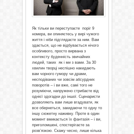
Як тільки ви переступаєте поріг 9
номера, ви опиняєтесь у вирі чужого
життя і ніби підглядаєте за ним. Вам
здається, що не відбувається нічого
особливого, просто вирвана з
контексту буденність звичайних
людей, таких як і ми з вами. За 30
хвилин творці неспішно накидають
вам чорного гумору чи драми,
несподіваних чи зовсім абсурдних
поворотів – і ви вже, самі того не
розуміючи, напружено стрибаєте від
однієї здогадки до іншої. Сценаристи
дозволяють вам лише вгадувати, як
все обернеться, закидаючи то одну то
іншу сюжетну наживку. Проте в один
момент вмикається їх фантазія – і ви,
приголомшені, спостерігаєте за
розв’язкою. Скажу чесно, лише кілька