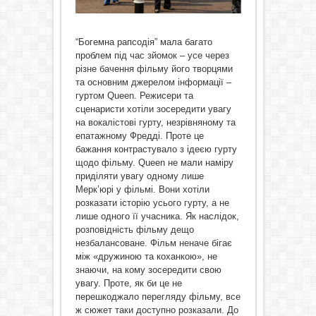
“Богемна рапсодія” мала багато
проблем під час зйомок – усе через
різне бачення фільму його творцями
та основним джерелом інформації –
гуртом Queen. Режисери та
сценаристи хотіли зосередити увагу
на вокалістові гурту, незрівняному та
епатажному Фредді. Проте це
бажання контрастувало з ідеєю гурту
щодо фільму. Queen не мали наміру
приділяти увагу одному лише
Мерк’юрі у фільмі. Вони хотіли
розказати історію усього гурту, а не
лише одного її учасника. Як наслідок,
розповідність фільму дещо
незбалансоване. Фільм неначе бігає
між «дружиною та коханкою», не
знаючи, на кому зосередити свою
увагу. Проте, як би це не
перешкоджало перегляду фільму, все
ж сюжет таки доступно розказали. До