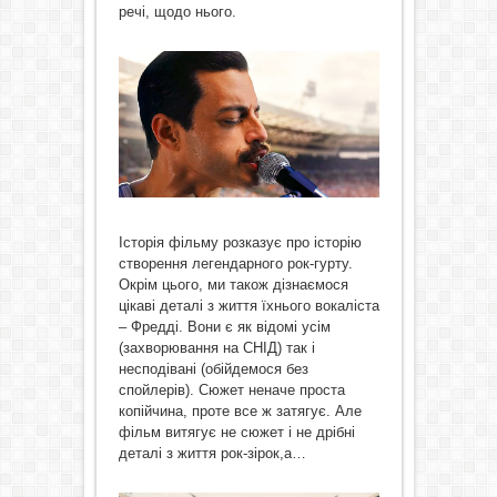
речі, щодо нього.
Історія фільму розказує про історію
створення легендарного рок-гурту.
Окрім цього, ми також дізнаємося
цікаві деталі з життя їхнього вокаліста
– Фредді. Вони є як відомі усім
(захворювання на СНІД) так і
несподівані (обійдемося без
спойлерів). Сюжет неначе проста
копійчина, проте все ж затягує. Але
фільм витягує не сюжет і не дрібні
деталі з життя рок-зірок,а…