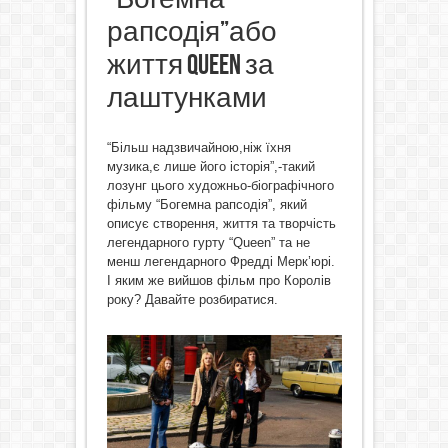
рапсодія”або
життя Queen за
лаштунками
“Більш надзвичайною,ніж їхня
музика,є лише його історія”,-такий
лозунг цього художньо-біографічного
фільму “Богемна рапсодія”, який
описує створення, життя та творчість
легендарного гурту “Queen” та не
менш легендарного Фредді Мерк’юрі.
І яким же вийшов фільм про Королів
року? Давайте розбиратися.