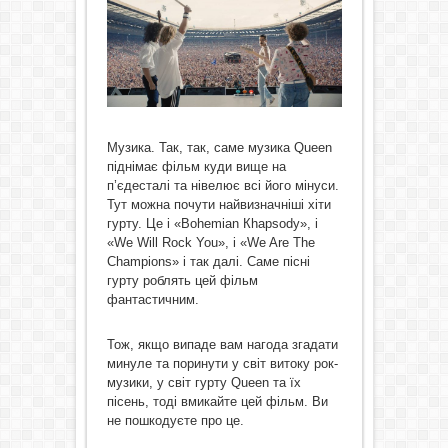
Музика. Так, так, саме музика Queen
піднімає фільм куди вище на
п’єдесталі та нівелює всі його мінуси.
Тут можна почути найвизначніші хіти
гурту. Це і «Bohemian Кhapsody», і
«We Will Rock You», і «We Are The
Champions» і так далі. Саме пісні
гурту роблять цей фільм
фантастичним.
Тож, якщо випаде вам нагода згадати
минуле та поринути у світ витоку рок-
музики, у світ гурту Queen та їх
пісень, тоді вмикайте цей фільм. Ви
не пошкодуєте про це.