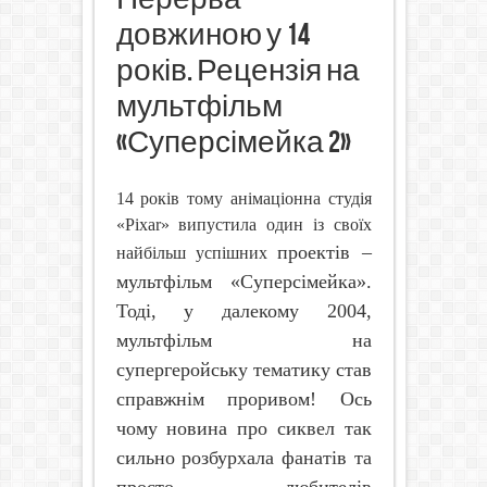
довжиною у 14
років. Рецензія на
мультфільм
«Суперсімейка 2»
14 років тому анімаціонна студія
«
Pixar
» випустила один із своїх
проектів –
найбільш успішних
мультфільм «Суперсімейка».
Тоді, у далекому 2004,
мультфільм на
супергеройську тематику став
справжнім проривом! Ось
чому новина про сиквел так
сильно розбурхала фанатів та