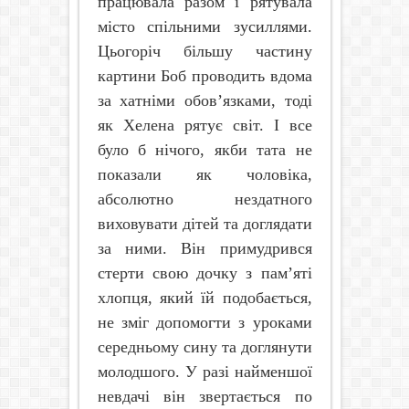
працювала разом і рятувала
місто спільними зусиллями.
Цьогоріч більшу частину
картини Боб проводить вдома
за хатніми обов
’
язками, тоді
як Хелена рятує світ. І все
було б нічого, якби тата не
показали як чоловіка,
абсолютно нездатного
виховувати дітей та доглядати
за ними. Він примудрився
стерти свою дочку з пам’яті
хлопця, який їй подобається,
не зміг допомогти з уроками
середньому сину та доглянути
молодшого. У разі найменшої
невдачі він звертається по