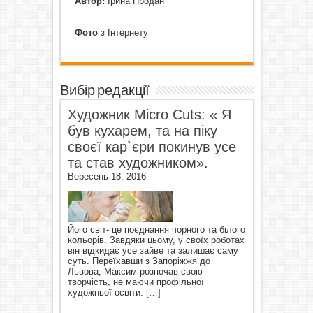
Автор:
Ірина Продан
Фото
з Інтернету
Вибір редакції
Художник Micro Cuts: « Я
був кухарем, та на піку
своєї кар`єри покинув усе
та став художником».
Вересень 18, 2016
Його світ- це поєднання чорного та білого
кольорів. Завдяки цьому, у своїх роботах
він відкидає усе зайве та залишає саму
суть. Переїхавши з Запоріжжя до
Львова, Максим розпочав свою
творчість, не маючи профільної
художньої освіти.
[…]