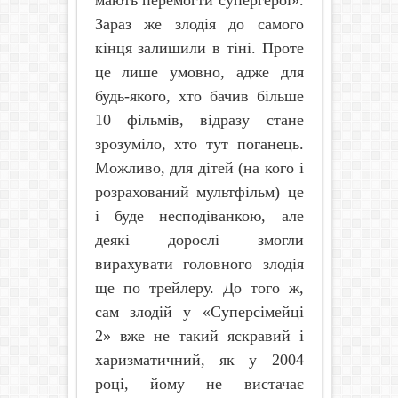
мають перемогти супергерої».
Зараз же злодія до самого
кінця залишили в тіні. Проте
це лише умовно, адже для
будь-якого, хто бачив більше
10 фільмів, відразу стане
зрозуміло, хто тут поганець.
Можливо, для дітей (на кого і
розрахований мультфільм) це
і буде несподіванкою, але
деякі дорослі змогли
вирахувати головного злодія
ще по трейлеру. До того ж,
сам злодій у «Суперсімейці
2» вже не такий яскравий і
харизматичний, як у 2004
році, йому не вистачає