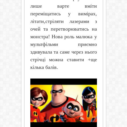
лише варте вміти
переміщатись у вимірах,
літати,стріляти лазерами з
очей та перетворюватись на
монстра! Нова роль малюка у
мультфільми приємно
здивувала та саме через нього
стрічці можна ставити +ще
кілька балів.