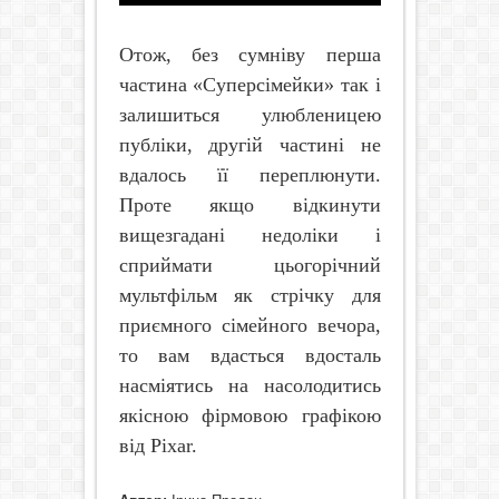
Отож, без сумніву перша
частина «Суперсімейки» так і
залишиться улюбленицею
публіки, другій частині не
вдалось її переплюнути.
Проте якщо відкинути
вищезгадані недоліки і
сприймати цьогорічний
мультфільм як стрічку для
приємного сімейного вечора,
то вам вдасться вдосталь
насміятись на насолодитись
якісною фірмовою графікою
від
Pixar.