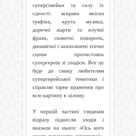
суперсімейки та силу їх
єдності: яскрава якісна
графіка, крута музика,
доречні жарти та влучні
фрази, сюжетні повороти,
динамічні і захоплюючі епічні
сцени протистоянь
супергероїв зі злодієм. Все це
буде до смаку любителям
супергеройської тематики і
справляє гарне враження про
всю картину в цілому.
У першій частині глядачам
відразу піднесли злодія і
вказали на нього: «Ось кого