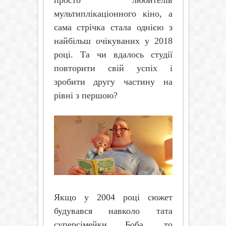
просто любителів
мультиплікаціонного кіно, а
сама стрічка стала однією з
найбільш очікуваних у 2018
році. Та чи вдалось студії
повторити свій успіх і
зробити другу частину на
рівні з першою?
Якщо у 2004 році сюжет
будувався навколо тата
суперсімейки Боба, то