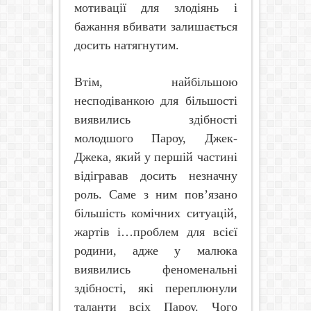
мотивації для злодіянь і
бажання вбивати залишається
досить натягнутим.
Втім, найбільшою
несподіванкою для більшості
виявились здібності
молодшого Пароу, Джек-
Джека, який у першій частині
відігравав досить незначну
роль. Саме з ним пов’язано
більшість комічних ситуацій,
жартів і…проблем для всієї
родини, адже у малюка
виявились феноменальні
здібності, які переплюнули
таланти всіх Пароу. Чого